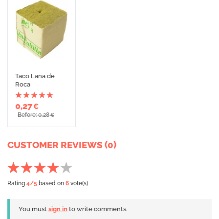
Taco Lana de
Roca
0,27
€
Before: 0,28
€
CUSTOMER REVIEWS (0)
Rating
4
/5
based on
6
vote(s)
You must
sign in
to write comments.