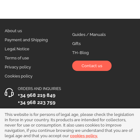
About us
Guides / Manuals
Payment and Shipping
Gifts
Legal Notice
TH-Blog
Terms of use
Contact us
Privacy policy
Cookies policy
ORDERS AND INQUIRIES
+34 968 219 849
+34 968 223 759
OPENING HOURS
This website is for persons of legal age, please check the legislation
in force in your country. Its products are intended for collectors,
Monday to Friday 10:00 - 19:00
never for use or consumption. It also uses cookies to improve
navigation, if you continue browsing we understand that you are of
Follow us!
legal age and that you accept our
cookies policy.