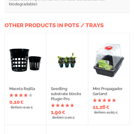
biodegradable).
OTHER PRODUCTS IN POTS / TRAYS
Maceta Rejilla
Seedling
Mini Propagador
substrate blocks
Garland
Plugin Pro
0,10
€
11,26
€
Before: 0,10
€
1,90
€
Before: 11,85
€
Before: 2,00
€