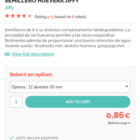
SEMILLERO HUEVERA JIFFY
Jiffy
Rating
4
/5
based on
6
vote(s)
Semilleros de 6 ó 12 alvéolos completamente biodegradables. La
porosidad de las hueveras permite a las raíces expandirse
fácilmente además de proporcionar una buena retención de agua.
Alvéolo suelto: 80x80x80 mm; alvéolo huevera: 50x50x50 mm.
View full description
Select an option:
0,86
€
Before: 0,90
€
100% secure payment