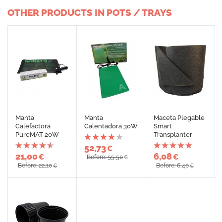
OTHER PRODUCTS IN POTS / TRAYS
Manta
Manta
Maceta Plegable
Calefactora
Calentadora 30W
Smart
PureMAT 20W
Transplanter
52,73
€
21,00
6,08
€
€
Before: 55,50
€
Before: 22,10
Before: 6,40
€
€