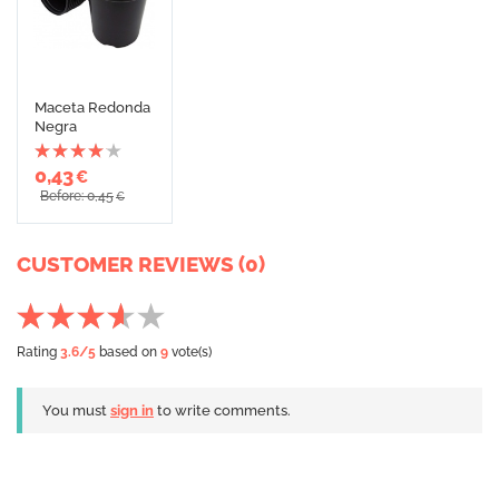
Maceta Redonda
Negra
0,43
€
Before: 0,45
€
CUSTOMER REVIEWS (0)
Rating
3.6
/5
based on
9
vote(s)
You must
sign in
to write comments.