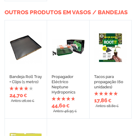
OUTROS PRODUTOS EM VASOS / BANDEJAS
Bandeja Roll Tray
Propagador
Tacos para
+ Clips (1 metro)
Eléctrico
propagação (60
Neptune
unidades)
Hydroponics
24,70
€
17,86
€
Antes: 26,00
€
44,60
€
Antes: 18,80
€
Antes: 46,95
€