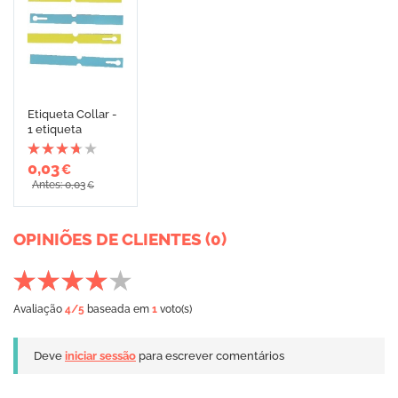
Etiqueta Collar -
1 etiqueta
0,03
€
Antes: 0,03
€
OPINIÕES DE CLIENTES (0)
Avaliação
4
/5
baseada em
1
voto(s)
Deve
iniciar sessão
para escrever comentários