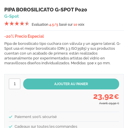
PIPA BOROSILICATO G-SPOT P020
G-Spot
Evaluation
4.5
/5
basé sur
10
voix
-20% Precio Especial
Pipa de borosilicato tipo cuchara con válvula y un agarre lateral. G-
Spot usa el mejor borosilicato (DIN 3.3 ISO3585) y sus productos
cuentan con un acabado de primera: están realizados
artesanalmente por experimentados artistas del vidrio en
maravillosos diseños individualizados. Medidas: 50ø x 90 mm.
23,92
€
Avant: 29,90
€
Paiement 100% sécurisé
Cadeaux sur toutes les commandes