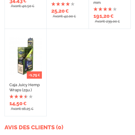
34,43
€
mm
Avant: 40,50
€
25,20
€
191,20
€
Avant: 42,00
€
Avant: 239,00
€
-1,75
€
Caja Juicy Hemp
Wraps (25u.)
14,50
€
Avant: 16,25
€
AVIS DES CLIENTS (0)