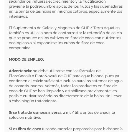
secundarios, refuerza el crecimiento y la fructificación,
previene la podredumbre apical de los frutos y las quemaduras
en la punta de las hojas en muchos cultivos, especialmente los
intensivos.
El Suplemento de Calcio y Magnesio de GHE / Terra Aquatica
también es útil a la hora de contrarrestar la retención de calcio
que se produce en los cultivos en fibra de coco con nutrientes
ecológicos o al expandirse los cubos de fibra de coco
comprimida.
MODO DE EMPLEO:
Advertencia:
no debe utilizarse con las fórmulas de
FloraCoco® o FloraNova® de GHE para agua blanda, pues ya
contienen el calcio suficiente incluso para los sistemas de agua
de osmosis inversa. Además, todos los productos en fibra de
coco de GHE se han limpiado y estabilizado previamente; es
posible cultivar sacándolos directamente de la bolsa, sin llevar
a cabo ningún tratamiento.
Si se trata de osmosis inversa:
2 ml / litro antes de añadir la
solución nutritiva.
Si es fibra de coco
(usando mezclas preparadas para hidroponía