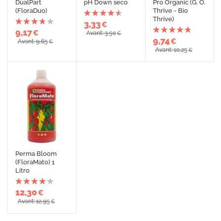
DualPart
pH Down seco
Pro Organic (G. O.
(FloraDuo)
Thrive - Bio
Thrive)
3,33
€
9,17
€
Avant: 3,50
€
9,74
€
Avant: 9,65
€
Avant: 10,25
€
Perma Bloom
(FloraMato) 1
Litro
12,30
€
Avant: 12,95
€