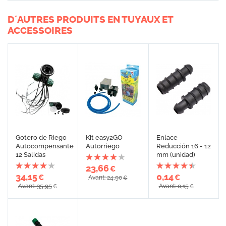
D´AUTRES PRODUITS EN TUYAUX ET
ACCESSOIRES
Gotero de Riego
Kit easy2GO
Enlace
Autocompensante
Autorriego
Reducción 16 - 12
12 Salidas
mm (unidad)
23,66
€
34,15
0,14
€
€
Avant: 24,90
€
Avant: 35,95
Avant: 0,15
€
€