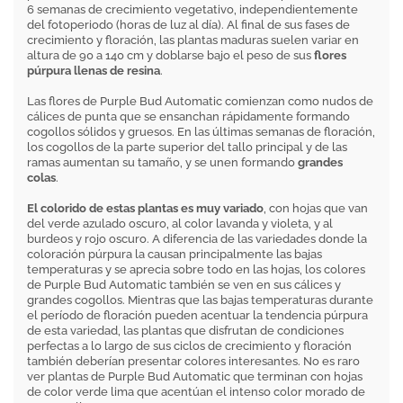
6 semanas de crecimiento vegetativo, independientemente
del fotoperiodo (horas de luz al día). Al final de sus fases de
crecimiento y floración, las plantas maduras suelen variar en
altura de 90 a 140 cm y doblarse bajo el peso de sus
flores
púrpura llenas de resina
.
Las flores de Purple Bud Automatic comienzan como nudos de
cálices de punta que se ensanchan rápidamente formando
cogollos sólidos y gruesos. En las últimas semanas de floración,
los cogollos de la parte superior del tallo principal y de las
ramas aumentan su tamaño, y se unen formando
grandes
colas
.
El colorido de estas plantas es muy variado
, con hojas que van
del verde azulado oscuro, al color lavanda y violeta, y al
burdeos y rojo oscuro. A diferencia de las variedades donde la
coloración púrpura la causan principalmente las bajas
temperaturas y se aprecia sobre todo en las hojas, los colores
de Purple Bud Automatic también se ven en sus cálices y
grandes cogollos. Mientras que las bajas temperaturas durante
el período de floración pueden acentuar la tendencia púrpura
de esta variedad, las plantas que disfrutan de condiciones
perfectas a lo largo de sus ciclos de crecimiento y floración
también deberían presentar colores interesantes. No es raro
ver plantas de Purple Bud Automatic que terminan con hojas
de color verde lima que acentúan el intenso color morado de