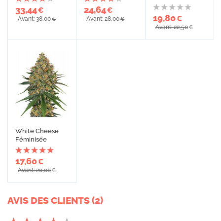
33,44
24,64
€
€
19,80
€
Avant: 38,00
Avant: 28,00
€
€
Avant: 22,50
€
White Cheese
Féminisée
17,60
€
Avant: 20,00
€
AVIS DES CLIENTS (2)