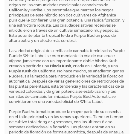
origen en las comunidades medicinales cannabicas de
California
y
Caribe
. Los parentales que marcan los rasgos
principales de este híbrido son dos cultivares de Afghanica
pura que le confieren una gran potencia, una rápida floración, y
una estructura robusta. Las cualidades sativas recesivas se
introdujeron a través de un cultivar jamaicano muy especial.
Esta potente planta tropical le da a Purple Bud un poco de
altura extra y un efecto más cerebral.
La variedad original de semillas de cannabis feminizadas Purple
Bud de White Label se creó mediante la cría de ese cruce
afgana-jamaicana con un impresionante doble híbrido Kush
creado a partir de una
Hindu Kush
, criada en Holanda, y una
Purple Kush
de California. No hace mucho, se añadieron genes
Ruderalis a la mezcla para introducir en la variedad la floración
automática. Después de varias generaciones de retrocruces de
las plantas parentales, esta tendencia y las características de la
variedad coloridas y de gran potencia se estabilizaron y las
semillas de cannabis feminizadas Purple Bud Automatic se
convirtieron en una variedad oficial de White Label.
Purple Bud Automatic produce la mayor parte de su cosecha
en el tallo principal y en las ramas superiores. Tiene un tiempo
de cultivo total de 13 a 14 semanas, con las últimas 8 a 10
semanas dedicadas a la floración. Las plantas entran en su
período de floración de forma automática, después de unas 4 a