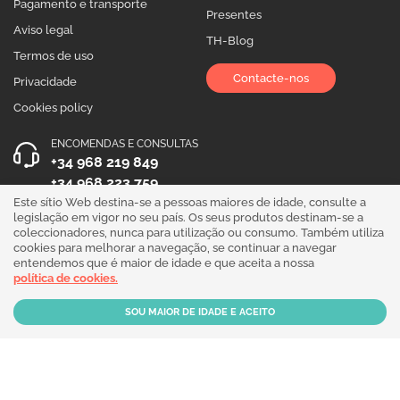
Pagamento e transporte
Presentes
Aviso legal
TH-Blog
Termos de uso
Contacte-nos
Privacidade
Cookies policy
ENCOMENDAS E CONSULTAS
+34 968 219 849
+34 968 223 759
Este sítio Web destina-se a pessoas maiores de idade, consulte a
HORÁRIO DE ATENDIMENTO
legislação em vigor no seu país. Os seus produtos destinam-se a
coleccionadores, nunca para utilização ou consumo. Também utiliza
Segunda a Sexta 10:00 - 19:00
cookies para melhorar a navegação, se continuar a navegar
entendemos que é maior de idade e que aceita a nossa
Siga-nos!
política de cookies.
Our products are sold for collection purposes only. Read the
legal disclaimer
.
Copyright © 2026 - THGrow.com - Souvenir Garden S.L. CIF B-73729667 - Calle