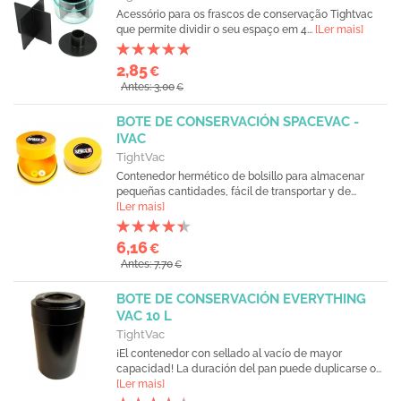
Acessório para os frascos de conservação Tightvac
que permite dividir o seu espaço em 4...
[Ler mais]
2,85
€
Antes: 3,00
€
BOTE DE CONSERVACIÓN SPACEVAC -
IVAC
TightVac
Contenedor hermético de bolsillo para almacenar
pequeñas cantidades, fácil de transportar y de...
[Ler mais]
6,16
€
Antes: 7,70
€
BOTE DE CONSERVACIÓN EVERYTHING
VAC 10 L
TightVac
¡El contenedor con sellado al vacío de mayor
capacidad! La duración del pan puede duplicarse o...
[Ler mais]