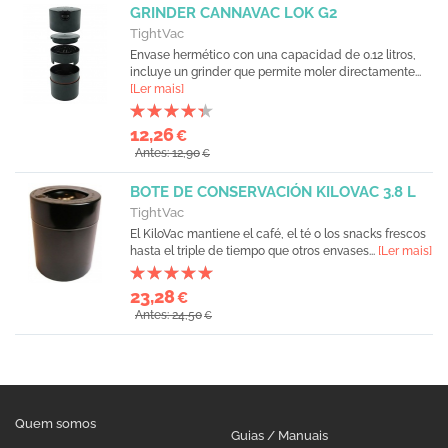
GRINDER CANNAVAC LOK G2
TightVac
Envase hermético con una capacidad de 0.12 litros,
incluye un grinder que permite moler directamente...
[Ler mais]
12,26
€
Antes: 12,90
€
BOTE DE CONSERVACIÓN KILOVAC 3.8 L
TightVac
El KiloVac mantiene el café, el té o los snacks frescos
hasta el triple de tiempo que otros envases...
[Ler mais]
23,28
€
Antes: 24,50
€
Quem somos
Guias / Manuais