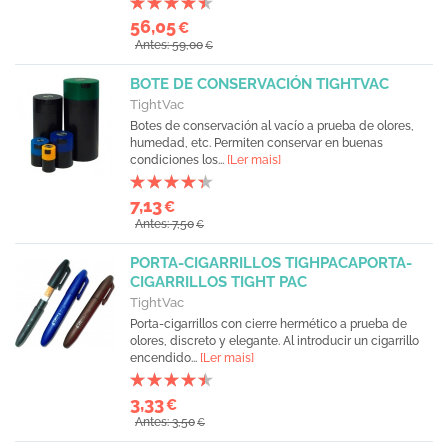
56,05
€
Antes: 59,00
€
BOTE DE CONSERVACIÓN TIGHTVAC
TightVac
Botes de conservación al vacío a prueba de olores,
humedad, etc. Permiten conservar en buenas
condiciones los...
[Ler mais]
7,13
€
Antes: 7,50
€
PORTA-CIGARRILLOS TIGHPACAPORTA-
CIGARRILLOS TIGHT PAC
TightVac
Porta-cigarrillos con cierre hermético a prueba de
olores, discreto y elegante. Al introducir un cigarrillo
encendido...
[Ler mais]
3,33
€
Antes: 3,50
€