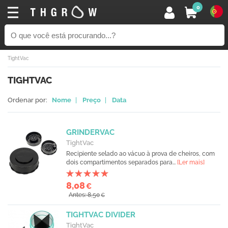
0
TightVac
TIGHTVAC
Ordenar por:
Nome
|
Preço
|
Data
GRINDERVAC
TightVac
Recipiente selado ao vácuo à prova de cheiros, com
dois compartimentos separados para...
[Ler mais]
8,08
€
Antes: 8,50
€
TIGHTVAC DIVIDER
TightVac