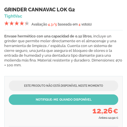
GRINDER CANNAVAC LOK G2
TightVac
Avaliação
4.3
/5
baseada em
4
voto(s)
Envase hermético con una capacidad de 0.12 litros
, incluye un
grinder que permite moler directamente en el almacenaje y una
herramienta de limpieza / espátula. Cuenta con un sistema de
cierre seguro, una junta que asegura el bloqueo de olores o la
entrada de humedad y una dentadura tipo diamante para una
molienda más fina. Material resistente y duradero. Dimensiones: ø70
× 100 mm.
ESTE PRODUTO NÃO ESTÁ DISPONÍVEL NESTE MOMENTO
NOTIFIQUE-ME QUANDO DISPONÍVEL
12,26
€
Antes: 12,90
€