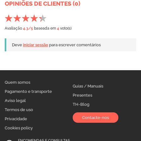
OPINIÕES DE CLIENTES (0)
Avaliação
4.3
/5
baseada em
4
voto(s)
Deve
iniciar sessão
para escrever comentários
Quem somos
Guias / Manuais
Pagamento e transporte
Presentes
Aviso legal
TH-Blog
Termos de uso
Contacte-nos
Privacidade
Cookies policy
ENCOMENDAS E CONSULTAS