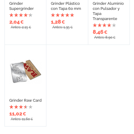
Grinder
Grinder Plástico
Grinder Aluminio
Supergrinder
con Tapa 60 mm
con Pulsador y
Tapa
Transparente
2,04
1,28
€
€
Antes: 2,15
Antes: 1,35
€
€
8,46
€
Antes: 8,90
€
Grinder Raw Card
11,02
€
Antes: 11,60
€