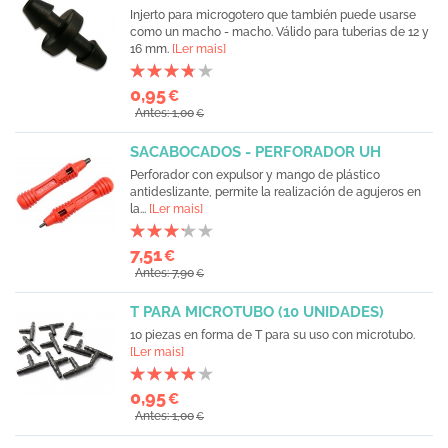
Injerto para microgotero que también puede usarse
como un macho - macho. Válido para tuberias de 12 y
16 mm.
[Ler mais]
0,95
€
Antes: 1,00
€
SACABOCADOS - PERFORADOR UH
Perforador con expulsor y mango de plástico
antideslizante, permite la realización de agujeros en
la...
[Ler mais]
7,51
€
Antes: 7,90
€
T PARA MICROTUBO (10 UNIDADES)
10 piezas en forma de T para su uso con microtubo.
[Ler mais]
0,95
€
Antes: 1,00
€