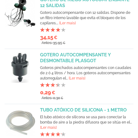
12 SALIDAS
Gotero autocompensante con 12 salidas. Dispone de
un filtro interno lavable que evita el bloqueo de los
capilares....
[Ler mais]
34,15
€
Antes: 35,95
€
GOTERO AUTOCOMPENSANTE Y
DESMONTABLE PLASGOT
Goteros pinchados autocompensantes con caudales
de 2 ó 4 litros / hora. Los goteros autocompensantes
autorregulan el...
[Ler mais]
0,29
€
Antes: 0,30
€
TUBO ATÓXICO DE SILICONA - 1 METRO
El tubo atóxico de silicona se usa para conectar la
bomba de aire a la piedra difusora que se sitúa en el...
[Ler mais]