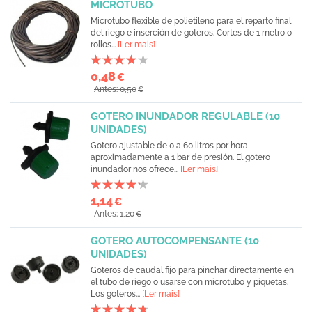
MICROTUBO
Microtubo flexible de polietileno para el reparto final
del riego e inserción de goteros. Cortes de 1 metro o
rollos...
[Ler mais]
0,48
€
Antes: 0,50
€
GOTERO INUNDADOR REGULABLE (10
UNIDADES)
Gotero ajustable de 0 a 60 litros por hora
aproximadamente a 1 bar de presión. El gotero
inundador nos ofrece...
[Ler mais]
1,14
€
Antes: 1,20
€
GOTERO AUTOCOMPENSANTE (10
UNIDADES)
Goteros de caudal fijo para pinchar directamente en
el tubo de riego o usarse con microtubo y piquetas.
Los goteros...
[Ler mais]