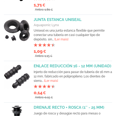
1,71
€
Antes: 1,80
€
JUNTA ESTANCA UNISEAL
Aquaponic Lynx
Uniseal es una junta estanca flexible que permite
conectar una tubería en casi cualquier tipo de
depósito, sin...
[Ler mais]
1,09
€
Antes: 1,15
€
ENLACE REDUCCIÓN 16 - 12 MM (UNIDAD)
Injerto de reducción para pasar de tubería de 16 mm a
12 mm, fabricado en polipropileno. Los dientes de
sierra...
[Ler mais]
0,14
€
Antes: 0,15
€
DRENAJE RECTO + ROSCA (1'' - 25 MM)
Juego de rosca y desagüe recto para mesas o