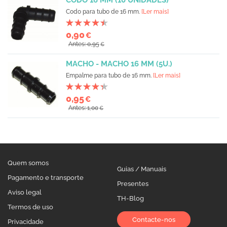
CODO 16 MM (10 UNIDADES)
Codo para tubo de 16 mm.
[Ler mais]
0,90
€
Antes: 0,95
€
MACHO - MACHO 16 MM (5U.)
Empalme para tubo de 16 mm.
[Ler mais]
0,95
€
Antes: 1,00
€
Quem somos
Guias / Manuais
Pagamento e transporte
Presentes
Aviso legal
TH-Blog
Termos de uso
Contacte-nos
Privacidade