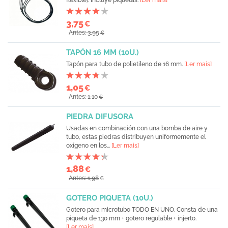
flexible). Incluye piquetas.
[Ler mais]
3,75
€
Antes: 3,95
€
TAPÓN 16 MM (10U.)
Tapón para tubo de polietileno de 16 mm.
[Ler mais]
1,05
€
Antes: 1,10
€
PIEDRA DIFUSORA
Usadas en combinación con una bomba de aire y
tubo, estas piedras distribuyen uniformemente el
oxígeno en los...
[Ler mais]
1,88
€
Antes: 1,98
€
GOTERO PIQUETA (10U.)
Gotero para microtubo TODO EN UNO. Consta de una
piqueta de 130 mm + gotero regulable + injerto.
[Ler mais]