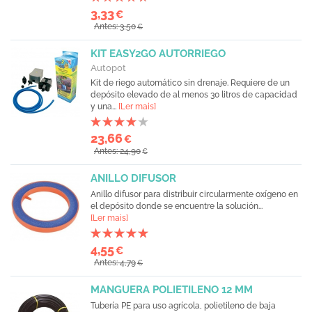
3,33
€
Antes: 3,50
€
KIT EASY2GO AUTORRIEGO
Autopot
Kit de riego automático sin drenaje. Requiere de un
depósito elevado de al menos 30 litros de capacidad
y una...
[Ler mais]
23,66
€
Antes: 24,90
€
ANILLO DIFUSOR
Anillo difusor para distribuir circularmente oxígeno en
el depósito donde se encuentre la solución...
[Ler mais]
4,55
€
Antes: 4,79
€
MANGUERA POLIETILENO 12 MM
Tubería PE para uso agrícola, polietileno de baja