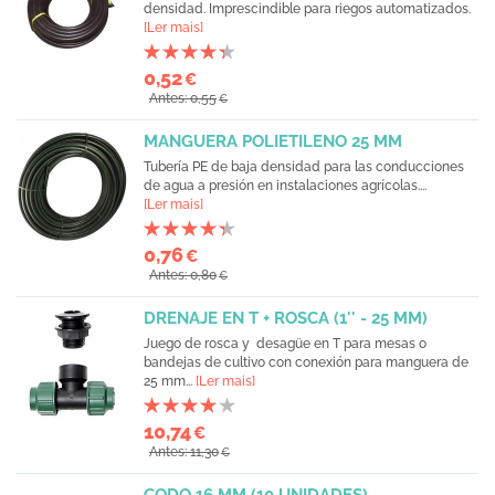
densidad. Imprescindible para riegos automatizados.
[Ler mais]
0,52
€
Antes: 0,55
€
MANGUERA POLIETILENO 25 MM
Tubería PE de baja densidad para las conducciones
de agua a presión en instalaciones agrícolas....
[Ler mais]
0,76
€
Antes: 0,80
€
DRENAJE EN T + ROSCA (1'' - 25 MM)
Juego de rosca y desagüe en T para mesas o
bandejas de cultivo con conexión para manguera de
25 mm...
[Ler mais]
10,74
€
Antes: 11,30
€