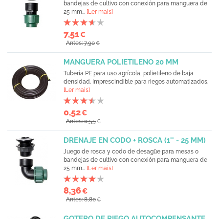
bandejas de cultivo con conexión para manguera de
25 mm...
[Ler mais]
7,51
€
Antes: 7,90
€
MANGUERA POLIETILENO 20 MM
Tubería PE para uso agrícola, polietileno de baja
densidad. Imprescindible para riegos automatizados.
[Ler mais]
0,52
€
Antes: 0,55
€
DRENAJE EN CODO + ROSCA (1'' - 25 MM)
Juego de rosca y codo de desagüe para mesas o
bandejas de cultivo con conexión para manguera de
25 mm...
[Ler mais]
8,36
€
Antes: 8,80
€
GOTERO DE RIEGO AUTOCOMPENSANTE