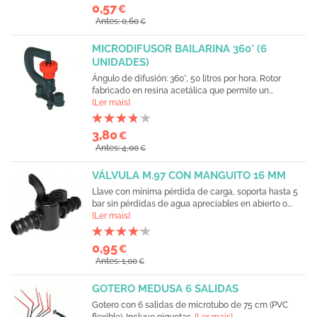
0,57
€
Antes: 0,60
€
MICRODIFUSOR BAILARINA 360° (6
UNIDADES)
Ángulo de difusión: 360°, 50 litros por hora. Rotor
fabricado en resina acetálica que permite un...
[Ler mais]
3,80
€
Antes: 4,00
€
VÁLVULA M.97 CON MANGUITO 16 MM
Llave con mínima pérdida de carga, soporta hasta 5
bar sin pérdidas de agua apreciables en abierto o...
[Ler mais]
0,95
€
Antes: 1,00
€
GOTERO MEDUSA 6 SALIDAS
Gotero con 6 salidas de microtubo de 75 cm (PVC