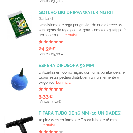
Antes: 23,50
€
GOTERO BIG DRIPPA WATERING KIT
Garland
Um sistema de rega por gravidade que oferece as
vantagens da rega gota-a-gota. Como o Big Drippa é
um sistema...
[Ler mais]
24,32
€
Antes: 25,60
€
ESFERA DIFUSORA 50 MM
Utilizadas em combinação com uma bomba de ar e
tubos, estas pedras distribuem uniformemente o
oxigénio...
[Ler mais]
3,33
€
Antes: 3,50
€
T PARA TUBO DE 16 MM (10 UNIDADES)
10 piezas en en forma de T para tubo de 16 mm.
[Ler mais]