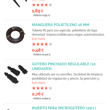
1,85
€
Antes: 1,95
€
MANGUERA POLIETILENO 16 MM
Tubería PE para uso agrícola, polietileno de baja
densidad. Imprescindible para riegos automatizados.
[Ler mais]
0,48
€
Antes: 0,50
€
GOTERO PINCHADO REGULABLE (10
UNIDADES)
Muy utilizado por su sencillez, facilidad de limpieza,
posibilidad de regulación y precio. Su precisión y...
[Ler mais]
0,76
€
Antes: 0,80
€
INJERTO PARA MICROGOTERO (20U.)