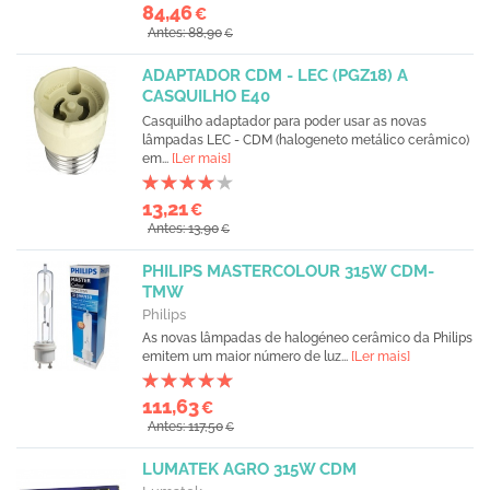
84,46
€
Antes: 88,90
€
ADAPTADOR CDM - LEC (PGZ18) A
CASQUILHO E40
Casquilho adaptador para poder usar as novas
lâmpadas LEC - CDM (halogeneto metálico cerâmico)
em...
[Ler mais]
13,21
€
Antes: 13,90
€
PHILIPS MASTERCOLOUR 315W CDM-
TMW
Philips
As novas lâmpadas de halogéneo cerâmico da Philips
emitem um maior número de luz...
[Ler mais]
111,63
€
Antes: 117,50
€
LUMATEK AGRO 315W CDM