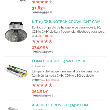
31,83
€
Antes: 33,50
€
KIT 150W INNOTECH GROWLIGHT CDM
Equipo compacto de halogenuros cerámicos (LEC,
CDM o CMH) de baja frecuencia, diseñado para lograr
una...
[Ler mais]
134,90
€
Antes: 142,00
€
LUMATEK AGRO 630W CDM DE
Lumatek
Lámpara de halogenuros metálicos de cerámica
(también llamada CMH, CDM o LEC) de doble
extremo...
[Ler mais]
151,91
€
Antes: 159,90
€
AGROLITE GRO&FLO 315W CDM