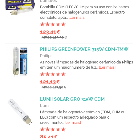
Lumatek
Bombilla CDM/LEC/CHM para su uso con balastros
electrónicos de halogenuros cerámicos. Espectro
completo, apta...
[Ler mais]
123,41
€
Antes: 129,90
€
PHILIPS GREENPOWER 315W CDM-TMW
Philips
As novas lâmpadas de halogéneo cerâmico da Philips
emitem um maior número de luz...
[Ler mais]
121,13
€
Antes: 127,50
€
LUMII SOLAR GRO 315W CDM
Lumii
Lâmpada de halogeneto cerâmico (CDM, CHM ou
LEC) com um espectro adequado para o
crescimento...
[Ler mais]
85,41
€