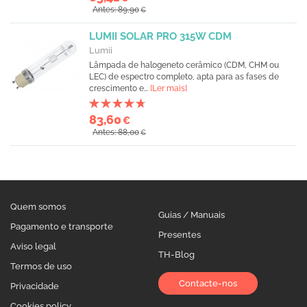
Antes: 89,90
€
LUMII SOLAR PRO 315W CDM
Lumii
Lâmpada de halogeneto cerâmico (CDM, CHM ou
LEC) de espectro completo, apta para as fases de
crescimento e...
[Ler mais]
83,60
€
Antes: 88,00
€
Quem somos
Guias / Manuais
Pagamento e transporte
Presentes
Aviso legal
TH-Blog
Termos de uso
Contacte-nos
Privacidade
Cookies policy