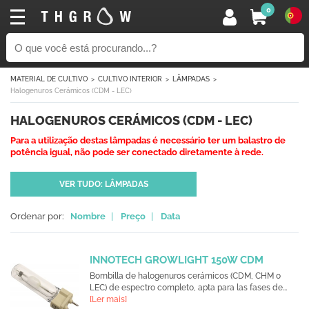
0
MATERIAL DE CULTIVO
CULTIVO INTERIOR
LÂMPADAS
Halogenuros Cerámicos (CDM - LEC)
HALOGENUROS CERÁMICOS (CDM - LEC)
Para a utilização destas lâmpadas é necessário ter um balastro de
potência igual, não pode ser conectado diretamente à rede.
VER TUDO: LÂMPADAS
Ordenar por:
Nombre
|
Preço
|
Data
INNOTECH GROWLIGHT 150W CDM
Bombilla de halogenuros cerámicos (CDM, CHM o
LEC) de espectro completo, apta para las fases de...
[Ler mais]