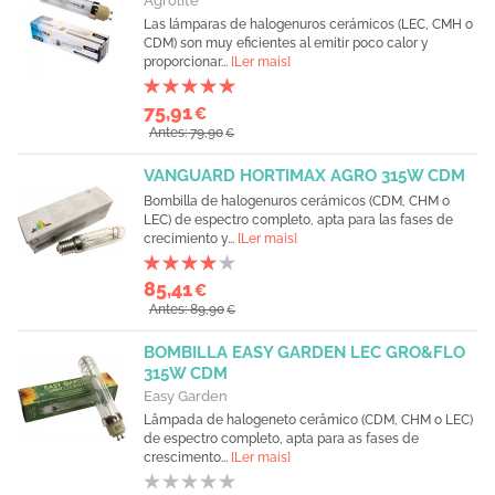
Agrolite
Las lámparas de halogenuros cerámicos (LEC, CMH o
CDM) son muy eficientes al emitir poco calor y
proporcionar...
[Ler mais]
75,91
€
Antes: 79,90
€
VANGUARD HORTIMAX AGRO 315W CDM
Bombilla de halogenuros cerámicos (CDM, CHM o
LEC) de espectro completo, apta para las fases de
crecimiento y...
[Ler mais]
85,41
€
Antes: 89,90
€
BOMBILLA EASY GARDEN LEC GRO&FLO
315W CDM
Easy Garden
Lâmpada de halogeneto cerâmico (CDM, CHM o LEC)
de espectro completo, apta para as fases de
crescimento...
[Ler mais]