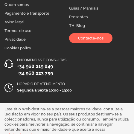
Quem somos
Guias / Manuais
Pagamento e transporte
Presentes
Aviso legal
TH-Blog
Termos de uso
Contacte-nos
Privacidade
Cookies policy
ENCOMENDAS E CONSULTAS
+34 968 219 849
+34 968 223 759
HORÁRIO DE ATENDIMENTO
Segunda a Sexta 10:00 - 19:00
Siga-nos!
Este sítio Web destina-se a pessoas maiores de idade, consulte a
legislação em vigor no seu país. Os seus produtos destinam-se a
coleccionadores, nunca para utilização ou consumo. Também utiliza
cookies para melhorar a navegação, se continuar a navegar
entendemos que é maior de idade e que aceita a nossa