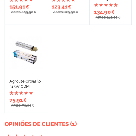
151,91
123,41
€
€
134,90
€
Antes: 159,90
Antes: 129,90
€
€
Antes: 142,00
€
Agrolite Gro&Flo
315W CDM
75,91
€
Antes: 79,90
€
OPINIÕES DE CLIENTES (1)