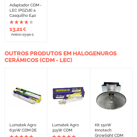
Adaptador CDM -
LEC (PGZ18) a
Casquilho E40
13,21
€
Antes: 13,90
€
OUTROS PRODUTOS EM HALOGENUROS
CERÁMICOS (CDM - LEC)
Lumatek Agro
Lumatek Agro
Kit 150W
630W CDM DE
315W CDM
Innotech
Growlight CDM