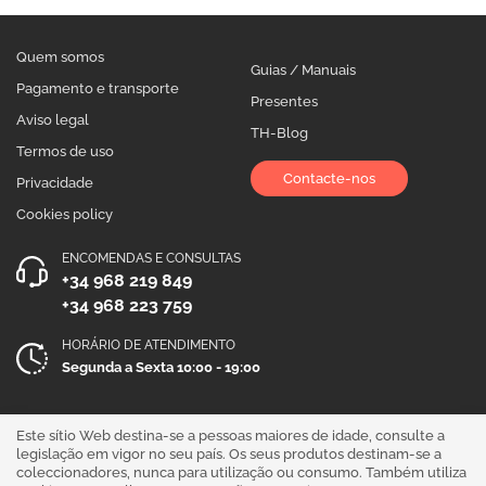
Quem somos
Guias / Manuais
Pagamento e transporte
Presentes
Aviso legal
TH-Blog
Termos de uso
Contacte-nos
Privacidade
Cookies policy
ENCOMENDAS E CONSULTAS
+34 968 219 849
+34 968 223 759
HORÁRIO DE ATENDIMENTO
Segunda a Sexta 10:00 - 19:00
Siga-nos!
Este sítio Web destina-se a pessoas maiores de idade, consulte a
legislação em vigor no seu país. Os seus produtos destinam-se a
coleccionadores, nunca para utilização ou consumo. Também utiliza