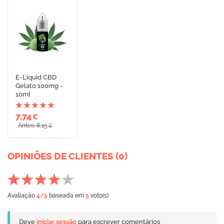
E-Liquid CBD
Gelato 100mg -
10ml
7,74
€
Antes: 8,15
€
OPINIÕES DE CLIENTES (0)
Avaliação
4
/5
baseada em
5
voto(s)
Deve
iniciar sessão
para escrever comentários