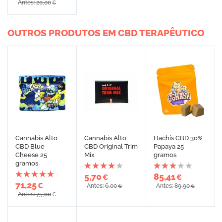
Antes: 20,00
€
OUTROS PRODUTOS EM CBD TERAPÊUTICO
Cannabis Alto
Cannabis Alto
Hachís CBD 30%
CBD Blue
CBD Original Trim
Papaya 25
Cheese 25
Mix
gramos
gramos
5,70
85,41
€
€
71,25
€
Antes: 6,00
Antes: 89,90
€
€
Antes: 75,00
€