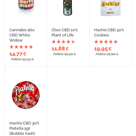
Cannabis alto
Óleo CBD 10%
Hachis CBD 30%
CBD White
Plant of Life
Cookies
Widow
11,88
19,95
€
€
14,77
€
Antes: 12,50
Antes: 21,00
€
€
Antes: 15,55
€
Hachís CBD 30%
Piatella 5gr
(Bubble hash)