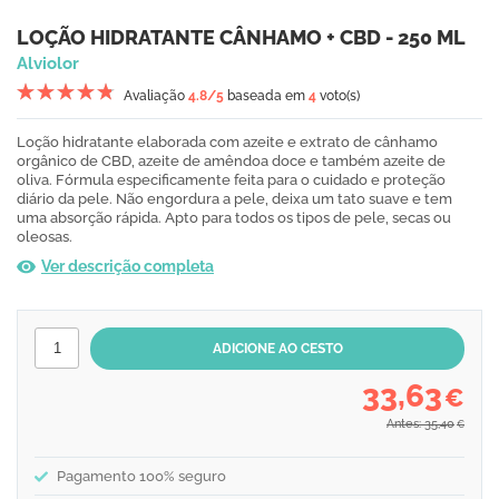
LOÇÃO HIDRATANTE CÂNHAMO + CBD - 250 ML
Alviolor
Avaliação
4.8
/5
baseada em
4
voto(s)
Loção hidratante elaborada com azeite e extrato de cânhamo
orgânico de CBD, azeite de amêndoa doce e também azeite de
oliva. Fórmula especificamente feita para o cuidado e proteção
diário da pele. Não engordura a pele, deixa um tato suave e tem
uma absorção rápida. Apto para todos os tipos de pele, secas ou
oleosas.
Ver descrição completa
33,63
€
Antes: 35,40
€
Pagamento 100% seguro