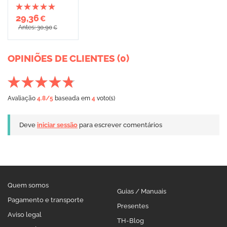
29,36
€
Antes: 30,90
€
OPINIÕES DE CLIENTES (0)
Avaliação
4.8
/5
baseada em
4
voto(s)
Deve
iniciar sessão
para escrever comentários
Quem somos
Guias / Manuais
Pagamento e transporte
Presentes
Aviso legal
TH-Blog