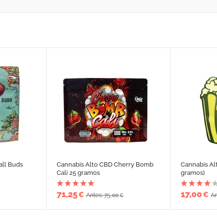
all Buds
Cannabis Alto CBD Cherry Bomb
Cannabis Al
Cali 25 gramos
gramos)
71,25
17,00
€
€
Antes: 75,00
An
€