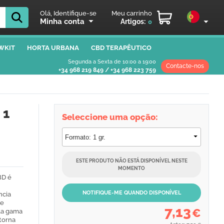
Olá, Identifique-se
Meu carrinho
Minha conta
Artigos:
0
WKIT
HORTA URBANA
CBD TERAPÊUTICO
Segunda a Sexta de 10:00 a 19:00
Contacte-nos
+34 968 219 849
/
+34 968 223 759
 1
Seleccione uma opção:
ESTE PRODUTO NÃO ESTÁ DISPONÍVEL NESTE
MOMENTO
BD é
NOTIFIQUE-ME QUANDO DISPONÍVEL
ncia
te
7,13
€
la gama
 torna