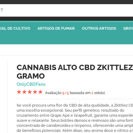
IAL DE CULTIVO
ARTIGOS DE FUMAR
OUTROS ARTIGOS
GRO
CANNABIS ALTO CBD ZKITTLEZ
GRAMO
OnlyCBDFans
Avaliação
5
/5
baseada em
1
voto(s)
Se você procura uma flor de CBD de alta qualidade, a Zkittlez C
uma escolha excepcional. Seu perfil genético, resultado do
cruzamento entre Grape Ape e Grapefruit, garante uma experiê
suave e relaxante. Seus botões densos e resinosos são uma fon
concentrada de canabinoides e terpenos, oferecendo uma amp
de benefícios potenciais. Além disso, seu aroma doce e cítrico a