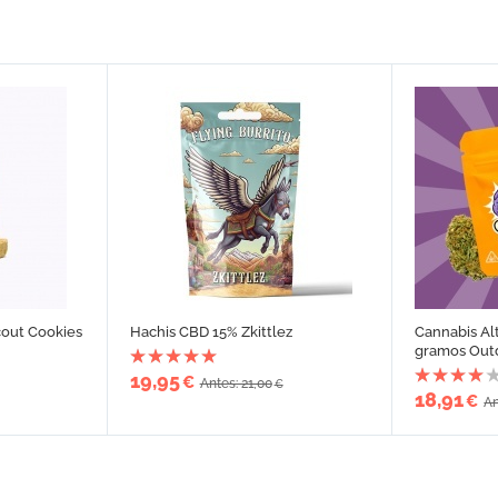
cout Cookies
Hachis CBD 15% Zkittlez
Cannabis Alt
gramos Out
19,95
€
Antes: 21,00
€
18,91
€
An