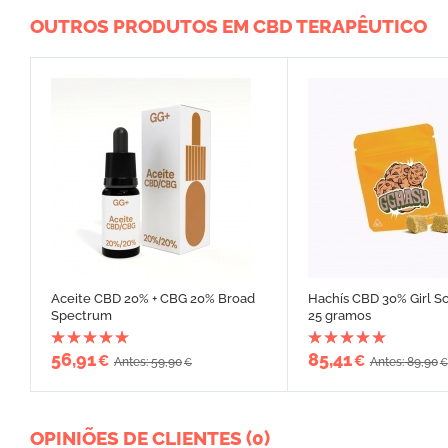
OUTROS PRODUTOS EM CBD TERAPÊUTICO
Aceite CBD 20% + CBG 20% Broad
Hachís CBD 30% Girl S
Spectrum
25 gramos
56,91
85,41
€
€
Antes: 59,90
Antes: 89,90
€
€
OPINIÕES DE CLIENTES (0)