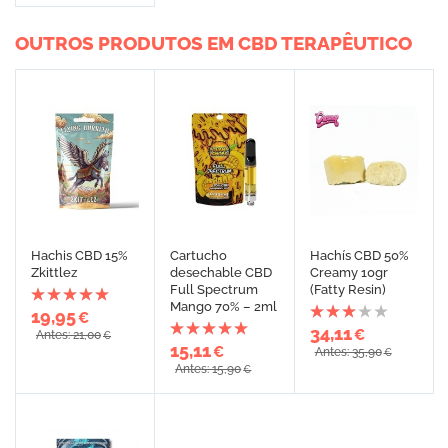
OUTROS PRODUTOS EM CBD TERAPÊUTICO
Hachis CBD 15%
Cartucho
Hachís CBD 50%
Zkittlez
desechable CBD
Creamy 10gr
Full Spectrum
(Fatty Resin)
Mango 70% – 2ml
19,95
€
34,11
€
Antes: 21,00
€
15,11
€
Antes: 35,90
€
Antes: 15,90
€