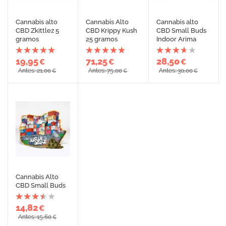
Cannabis alto
Cannabis Alto
Cannabis alto
CBD Zkittlez 5
CBD Krippy Kush
CBD Small Buds
gramos
25 gramos
Indoor Arima
19,95
71,25
28,50
€
€
€
Antes: 21,00
Antes: 75,00
Antes: 30,00
€
€
€
Cannabis Alto
CBD Small Buds
14,82
€
Antes: 15,60
€