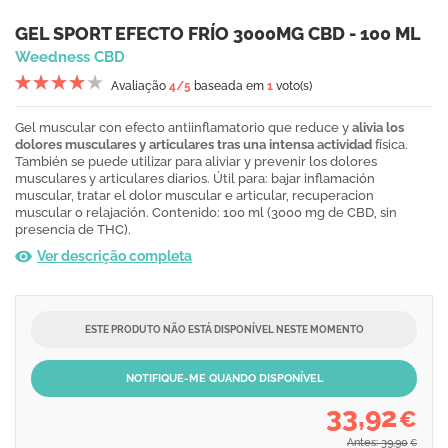
GEL SPORT EFECTO FRÍO 3000MG CBD - 100 ML
Weedness CBD
Avaliação
4
/5
baseada em
1
voto(s)
Gel muscular con efecto antiinflamatorio que reduce y
alivia los
dolores musculares y articulares tras una intensa actividad
física.
También se puede utilizar para aliviar y prevenir los dolores
musculares y articulares diarios. Útil para: bajar inflamación
muscular, tratar el dolor muscular e articular, recuperacion
muscular o relajación. Contenido: 100 ml (3000 mg de CBD, sin
presencia de THC).
Ver descrição completa
ESTE PRODUTO NÃO ESTÁ DISPONÍVEL NESTE MOMENTO
NOTIFIQUE-ME QUANDO DISPONÍVEL
33,92
€
Antes: 39,90
€