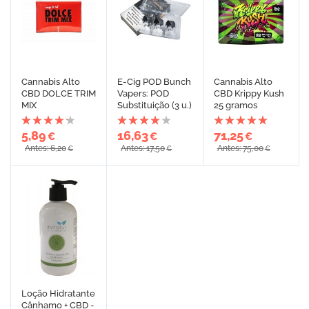
Cannabis Alto
E-Cig POD Bunch
Cannabis Alto
CBD DOLCE TRIM
Vapers: POD
CBD Krippy Kush
MIX
Substituição (3 u.)
25 gramos
5,89
16,63
71,25
€
€
€
Antes: 6,20
Antes: 17,50
Antes: 75,00
€
€
€
Loção Hidratante
Cânhamo + CBD -