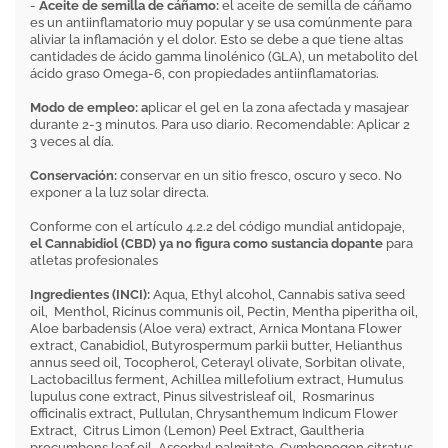
-
Aceite de semilla de cáñamo:
el aceite de semilla de cáñamo
es un antiinflamatorio muy popular y se usa comúnmente para
aliviar la inflamación y el dolor. Esto se debe a que tiene altas
cantidades de ácido gamma linolénico (GLA), un metabolito del
ácido graso Omega-6, con propiedades antiinflamatorias.
Modo de empleo: a
plicar el gel en la zona afectada y masajear
durante 2-3 minutos. Para uso diario. Recomendable: Aplicar 2
3 veces al día.
Conservación:
conservar en un sitio fresco, oscuro y seco. No
exponer a la luz solar directa.
Conforme con el artículo 4.2.2 del código mundial antidopaje,
el Cannabidiol (CBD) ya no figura como sustancia dopante
para
atletas profesionales
Ingredientes (INCI):
Aqua, Ethyl alcohol, Cannabis sativa seed
oil, Menthol, Ricinus communis oil, Pectin, Mentha piperitha oil,
Aloe barbadensis (Aloe vera) extract, Arnica Montana Flower
extract, Canabidiol, Butyrospermum parkii butter, Helianthus
annus seed oil, Tocopherol, Ceterayl olivate, Sorbitan olivate,
Lactobacillus ferment, Achillea millefolium extract, Humulus
lupulus cone extract, Pinus silvestrisleaf oil, Rosmarinus
officinalis extract, Pullulan, Chrysanthemum Indicum Flower
Extract, Citrus Limon (Lemon) Peel Extract, Gaultheria
procumbens leaf oil, Ascorbyl palmitate, Cymbopogon citratus