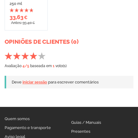
250 ml
33,63
€
Antes: 35,40
€
OPINIÕES DE CLIENTES (0)
Avaliação
4
/5
baseada em
1
voto(s)
Deve
iniciar sessão
para escrever comentários
Quem somos
Guias / Manuais
Pagamento e transporte
Presentes
Aviso legal