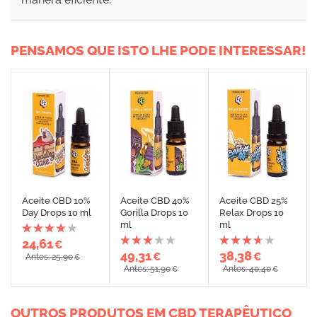
PENSAMOS QUE ISTO LHE PODE INTERESSAR!
Aceite CBD 10%
Aceite CBD 40%
Aceite CBD 25%
Day Drops 10 ml
Gorilla Drops 10
Relax Drops 10
ml
ml
24,61
€
49,31
38,38
€
€
Antes: 25,90
€
Antes: 51,90
Antes: 40,40
€
€
OUTROS PRODUTOS EM CBD TERAPÊUTICO