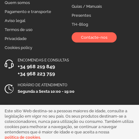
Quem somos
Guias / Manuais
Pagamento e transporte
Presentes
Aviso legal
TH-Blog
Termos de uso
Contacte-nos
Privacidade
Cookies policy
ENCOMENDAS E CONSULTAS
+34 968 219 849
+34 968 223 759
HORÁRIO DE ATENDIMENTO
Segunda a Sexta 10:00 - 19:00
Siga-nos!
Este sítio Web destina-se a pessoas maiores de idade, consulte a
legislação em vigor no seu país. Os seus produtos destinam-se a
coleccionadores, nunca para utilização ou consumo. Também utiliza
cookies para melhorar a navegação, se continuar a navegar
entendemos que é maior de idade e que aceita a nossa
política de cookies.