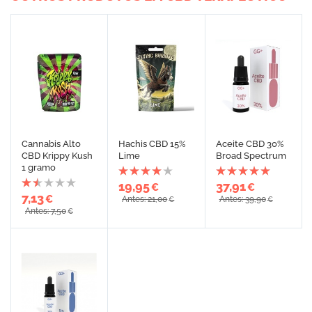
Cannabis Alto
Hachis CBD 15%
Aceite CBD 30%
CBD Krippy Kush
Lime
Broad Spectrum
1 gramo
19,95
37,91
€
€
7,13
€
Antes: 21,00
Antes: 39,90
€
€
Antes: 7,50
€