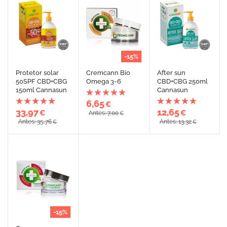
-15%
Protetor solar
Cremcann Bio
After sun
50SPF CBD+CBG
Omega 3-6
CBD+CBG 250ml
150ml Cannasun
Cannasun
6,65
€
33,97
12,65
€
€
Antes: 7,00
€
Antes: 35,76
Antes: 13,32
€
€
-15%