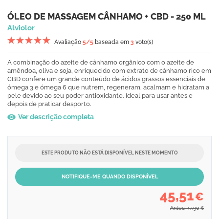
ÓLEO DE MASSAGEM CÂNHAMO + CBD - 250 ML
Alviolor
Avaliação
5
/5
baseada em
3
voto(s)
A combinação do azeite de cânhamo orgânico com o azeite de
amêndoa, oliva e soja, enriquecido com extrato de cânhamo rico em
CBD confere um grande conteúdo de ácidos grassos essenciais de
ómega 3 e ómega 6 que nutrem, regeneram, acalmam e hidratam a
pele devido ao seu poder antioxidante. Ideal para usar antes e
depois de praticar desporto.
Ver descrição completa
ESTE PRODUTO NÃO ESTÁ DISPONÍVEL NESTE MOMENTO
NOTIFIQUE-ME QUANDO DISPONÍVEL
45,51
€
Antes: 47,90
€