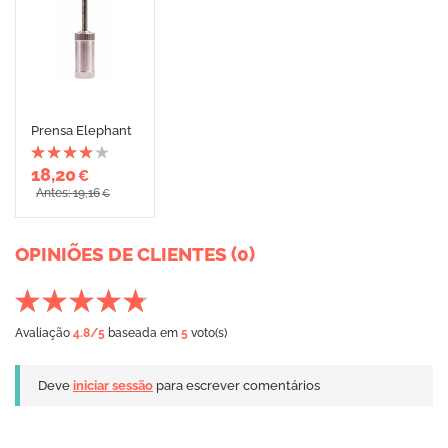
Prensa Elephant
18,20
€
Antes: 19,16
€
OPINIÕES DE CLIENTES (0)
Avaliação
4.8
/5
baseada em
5
voto(s)
Deve
iniciar sessão
para escrever comentários