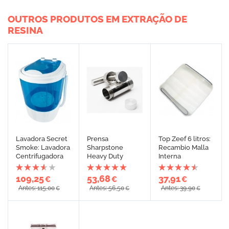
OUTROS PRODUTOS EM EXTRAÇÃO DE
RESINA
Lavadora Secret
Prensa
Top Zeef 6 litros:
Smoke: Lavadora
Sharpstone
Recambio Malla
Centrifugadora
Heavy Duty
Interna
109,25
53,68
37,91
€
€
€
Antes: 115,00
Antes: 56,50
Antes: 39,90
€
€
€