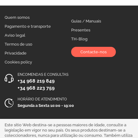
Quem somos
Guias / Manuais
Pagamento e transporte
Presentes
Aviso legal
TH-Blog
Termos de uso
Contacte-nos
Privacidade
Cookies policy
ENCOMENDAS E CONSULTAS
+34 968 219 849
+34 968 223 759
HORÁRIO DE ATENDIMENTO
Segunda a Sexta 10:00 - 19:00
Siga-nos!
Este sítio Web destina-se a pessoas maiores de idade, consulte a
legislação em vigor no seu país. Os seus produtos destinam-se a
coleccionadores, nunca para utilização ou consumo. Também utiliza