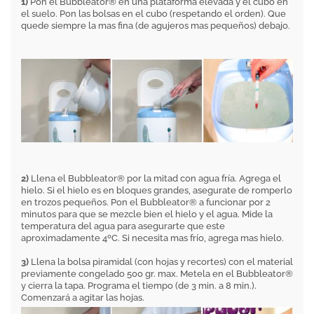
1)
Pon el Bubbleator® en una plataforma elevada y el cubo en
el suelo. Pon las bolsas en el cubo (respetando el orden). Que
quede siempre la mas fina (de agujeros mas pequeños) debajo.
2)
Llena el Bubbleator® por la mitad con agua fría. Agrega el
hielo. Si el hielo es en bloques grandes, asegurate de romperlo
en trozos pequeños. Pon el Bubbleator® a funcionar por 2
minutos para que se mezcle bien el hielo y el agua. Mide la
temperatura del agua para asegurarte que este
aproximadamente 4ºC. Si necesita mas frío, agrega mas hielo.
3)
Llena la bolsa piramidal (con hojas y recortes) con el material
previamente congelado 500 gr. max. Metela en el Bubbleator®
y cierra la tapa. Programa el tiempo (de 3 min. a 8 min.).
Comenzará a agitar las hojas.