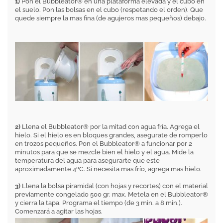
1)
Pon el Bubbleator® en una plataforma elevada y el cubo en
el suelo. Pon las bolsas en el cubo (respetando el orden). Que
quede siempre la mas fina (de agujeros mas pequeños) debajo.
2)
Llena el Bubbleator® por la mitad con agua fría. Agrega el
hielo. Si el hielo es en bloques grandes, asegurate de romperlo
en trozos pequeños. Pon el Bubbleator® a funcionar por 2
minutos para que se mezcle bien el hielo y el agua. Mide la
temperatura del agua para asegurarte que este
aproximadamente 4ºC. Si necesita mas frío, agrega mas hielo.
3)
Llena la bolsa piramidal (con hojas y recortes) con el material
previamente congelado 500 gr. max. Metela en el Bubbleator®
y cierra la tapa. Programa el tiempo (de 3 min. a 8 min.).
Comenzará a agitar las hojas.