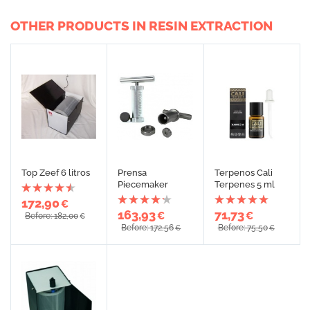
OTHER PRODUCTS IN RESIN EXTRACTION
Top Zeef 6 litros
Prensa
Terpenos Cali
Piecemaker
Terpenes 5 ml
172,90
€
163,93
71,73
€
€
Before: 182,00
€
Before: 172,56
Before: 75,50
€
€