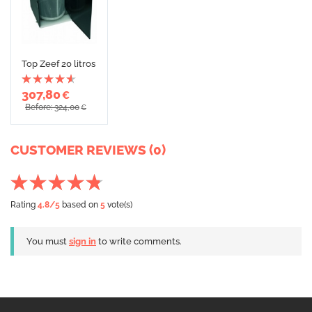
Top Zeef 20 litros
307,80
€
Before: 324,00
€
CUSTOMER REVIEWS (0)
Rating
4.8
/5
based on
5
vote(s)
You must
sign in
to write comments.