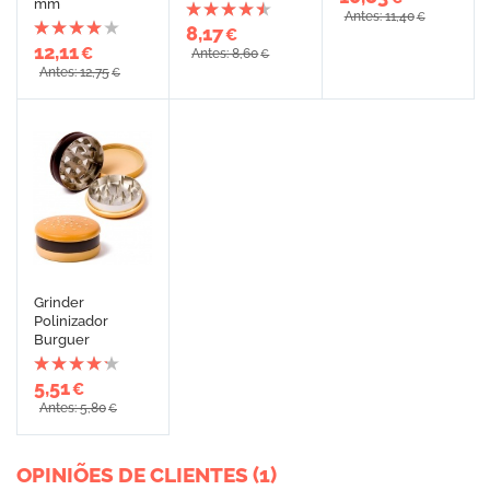
mm
Antes: 11,40
€
8,17
€
12,11
€
Antes: 8,60
€
Antes: 12,75
€
Grinder
Polinizador
Burguer
5,51
€
Antes: 5,80
€
OPINIÕES DE CLIENTES (1)