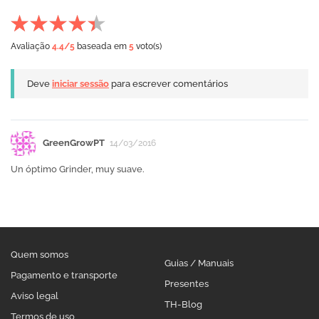
Avaliação
4.4
/5
baseada em
5
voto(s)
Deve
iniciar sessão
para escrever comentários
GreenGrowPT
14/03/2016
Un óptimo Grinder, muy suave.
Quem somos
Guias / Manuais
Pagamento e transporte
Presentes
Aviso legal
TH-Blog
Termos de uso