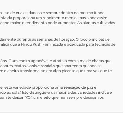
rocesso de cria cuidadoso e sempre dentro do mesmo fundo
eminizada proporciona um rendimento médio, mas ainda assim
manho maior, o rendimento pode aumentar. As plantas cultivadas
amente durante as semanas de floração. O foco principal de
ignifica que a Hindu Kush Feminizada é adequada para técnicas de
gãos. É um cheiro agradável e atrativo com alma de charas que
 sabores exatos a
anis e sandalo
que aparecem quando se
m o cheiro transforma-se em algo picante que uma vez que te
me, esta variedade proporciona uma
sensação de paz e
o ao sofá”. Isto distingue-a da maioria das variedades indica e
lo sem te deixar “KO”, um efeito que nem sempre desejam os