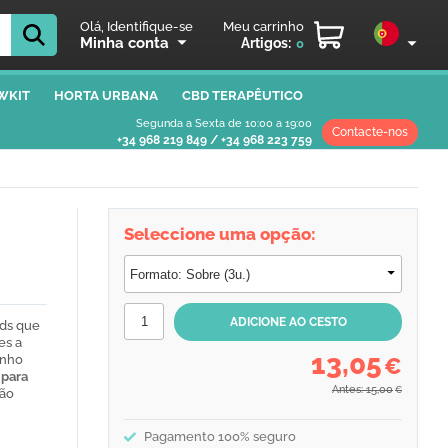
Olá, Identifique-se
Meu carrinho
Minha conta
Artigos:
0
WKIT
HORTA URBANA
CBD TERAPÊUTICO
Segunda a Sexta de 10:00 a 19:00
Contacte-nos
+34 968 219 849
/
+34 968 223 759
Seleccione uma opção:
eds que
es a
13,05
anho
€
 para
Antes: 15,00
€
ção
Pagamento 100% seguro