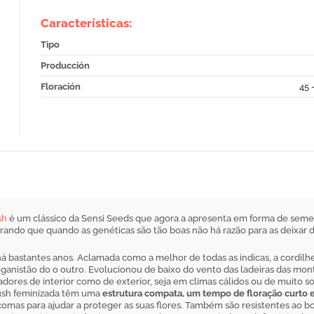
Características:
Tipo
Producción
Floración
45 
sh
é um clássico da Sensi Seeds que agora a apresenta em forma de semen
ndo que quando as genéticas são tão boas não há razão para as deixar d
s há bastantes anos. Aclamada como a melhor de todas as indicas, a cordil
eganistão do o outro. Evolucionou de baixo do vento das ladeiras das mon
dores de interior como de exterior, seja em climas cálidos ou de muito so
Kush feminizada têm uma
estrutura compata, um tempo de floração curto e
mas para ajudar a proteger as suas flores. Também são resistentes ao bol