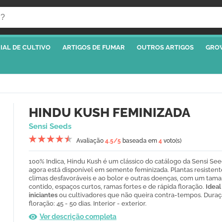
IAL DE CULTIVO
ARTIGOS DE FUMAR
OUTROS ARTIGOS
GRO
HINDU KUSH FEMINIZADA
Sensi Seeds
Avaliação
4.5
/5
baseada em
4
voto(s)
100% Indica, Hindu Kush é um clássico do catálogo da Sensi Se
agora está disponível em semente feminizada. Plantas resistent
climas desfavoráveis e ao bolor e outras doenças, com um tam
contido, espaços curtos, ramas fortes e de rápida floração.
Ideal
iniciantes
ou cultivadores que não queira contra-tempos. Dura
floração: 45 - 50 dias. Interior - exterior.
Ver descrição completa