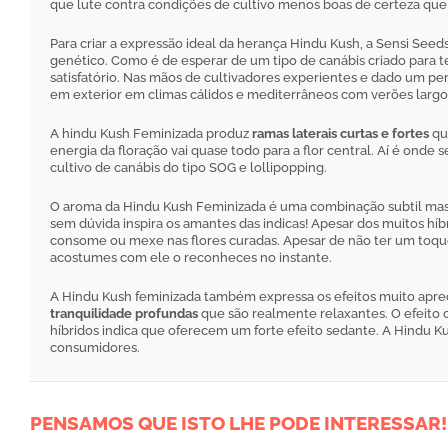
que lute contra condições de cultivo menos boas de certeza que 
Para criar a expressão ideal da herança Hindu Kush, a Sensi S
genético. Como é de esperar de um tipo de canábis criado para 
satisfatório. Nas mãos de cultivadores experientes e dado um pe
em exterior em climas cálidos e mediterrâneos com verões largo
A hindu Kush Feminizada produz
ramas laterais curtas e fortes
qu
energia da floração vai quase todo para a flor central. Aí é ond
cultivo de canábis do tipo SOG e lollipopping.
O aroma da Hindu Kush Feminizada é uma combinação subtil mas ca
sem dúvida inspira os amantes das indicas! Apesar dos muitos hí
consome ou mexe nas flores curadas. Apesar de não ter um toqu
acostumes com ele o reconheces no instante.
A Hindu Kush feminizada também expressa os efeitos muito aprec
tranquilidade profundas
que são realmente relaxantes. O efeito c
híbridos indica que oferecem um forte efeito sedante. A Hindu Kus
consumidores.
PENSAMOS QUE ISTO LHE PODE INTERESSAR!