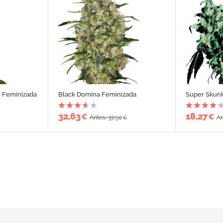
c Feminizada
Black Domina Feminizada
Super Skun
32,63
18,27
€
€
Antes: 37,50
An
€