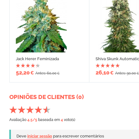
Jack Herer Feminizada
Shiva Skunk Automati
52,20
26,10
€
€
Antes: 60,00
Antes: 30,00
€
€
OPINIÕES DE CLIENTES (0)
Avaliação
4.5
/5
baseada em
4
voto(s)
Deve
iniciar sessão
para escrever comentários