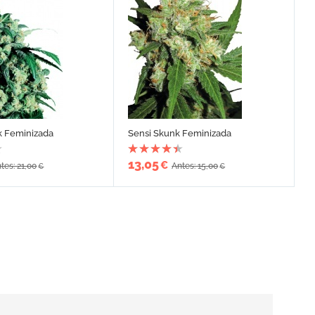
k Feminizada
Sensi Skunk Feminizada
13,05
€
tes: 21,00
Antes: 15,00
€
€