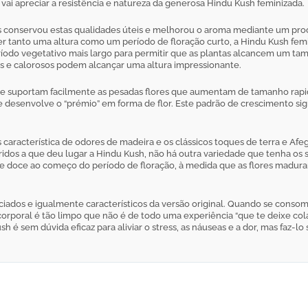
vai apreciar a resistência e natureza da generosa Hindu Kush feminizada.
eeds conservou estas qualidades úteis e melhorou o aroma mediante um p
ter tanto uma altura como um período de floração curto, a Hindu Kush f
ríodo vegetativo mais largo para permitir que as plantas alcancem um ta
s e calorosos podem alcançar uma altura impressionante.
e suportam facilmente as pesadas flores que aumentam de tamanho rapid
e se desenvolve o “prémio” em forma de flor. Este padrão de crescimento s
racterística de odores de madeira e os clássicos toques de terra e Afe
bridos a que deu lugar a Hindu Kush, não há outra variedade que tenha os
e doce ao começo do período de floração, à medida que as flores madura
iados e igualmente característicos da versão original. Quando se conso
orporal é tão limpo que não é de todo uma experiência “que te deixe colad
h é sem dúvida eficaz para aliviar o stress, as náuseas e a dor, mas faz-