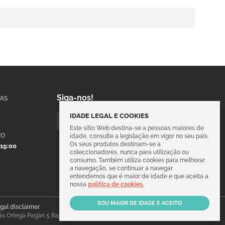
Siga-nos!
AS
IDADE LEGAL E COOKIES
Este sítio Web destina-se a pessoas maiores de
TO
idade, consulte a legislação em vigor no seu país.
Os seus produtos destinam-se a
 19:00
coleccionadores, nunca para utilização ou
consumo. Também utiliza cookies para melhorar
a navegação, se continuar a navegar
entendemos que é maior de idade e que aceita a
nossa
política de cookies.
egal disclaimer
.
ás Ortega Pagán 5 Bajo, 30003, Murcia, España.