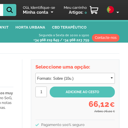
Olá, Identifique-se
Meu carrinho
Minha conta
Artigos:
0
WKIT
HORTA URBANA
CBD TERAPÊUTICO
Segunda a Sexta de 10:00 a 19:00
Contacte-nos
+34 968 219 849
/
+34 968 223 759
Seleccione uma opção:
los muy
omo SoG,
66,12
n notas
€
nas.
Antes: 76,00
€
Pagamento 100% seguro