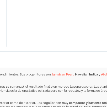
rendimientos. Sus progenitores son
Jamaican Pearl
,
Hawaiian Indica
y
Afg
nas 10 semanas), el resultado final bien merece la pena esperar. Las plant
riencia es la de una Sativa estirada pero con la robustez y la forma de árb
interior como de exterior. Los cogollos son
muy compactos y bastante res
uele ser tan expansivo que se unen a partir de la mitad del tallo, formando 