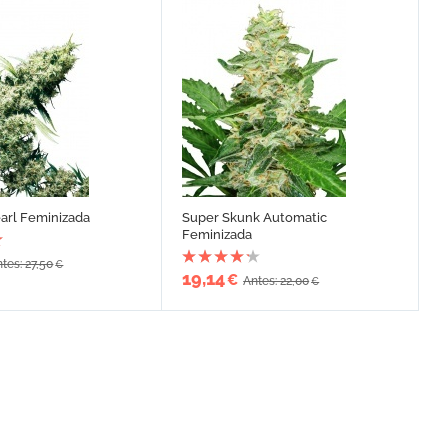
arl Feminizada
Super Skunk Automatic
Feminizada
tes: 27,50
€
19,14
€
Antes: 22,00
€