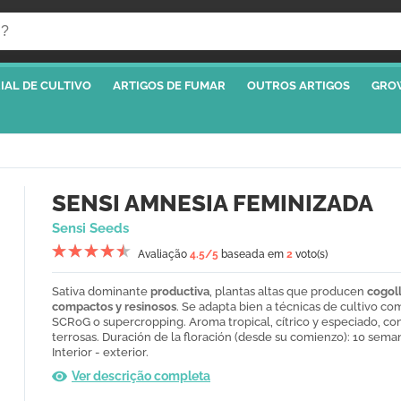
IAL DE CULTIVO
ARTIGOS DE FUMAR
OUTROS ARTIGOS
GRO
SENSI AMNESIA FEMINIZADA
Sensi Seeds
Avaliação
4.5
/5
baseada em
2
voto(s)
Sativa dominante
productiva
, plantas altas que producen
cogol
compactos y resinosos
. Se adapta bien a técnicas de cultivo c
SCRoG o supercropping. Aroma tropical, cítrico y especiado, co
terrosas. Duración de la floración (desde su comienzo): 10 sema
Interior - exterior.
Ver descrição completa