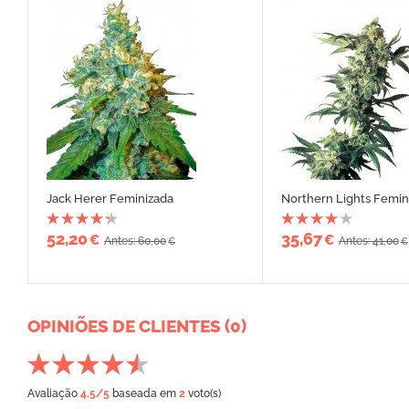
Jack Herer Feminizada
Northern Lights Femin
52,20
35,67
€
€
Antes: 60,00
Antes: 41,00
€
€
OPINIÕES DE CLIENTES (0)
Avaliação
4.5
/5
baseada em
2
voto(s)