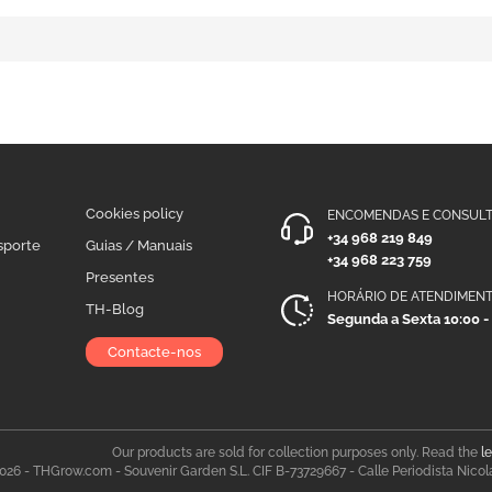
Cookies policy
ENCOMENDAS E CONSULT
+34 968 219 849
sporte
Guias / Manuais
+34 968 223 759
Presentes
HORÁRIO DE ATENDIMEN
TH-Blog
Segunda a Sexta 10:00 -
Contacte-nos
Our products are sold for collection purposes only. Read the
l
026 - THGrow.com - Souvenir Garden S.L. CIF B-73729667 - Calle Periodista Nicol