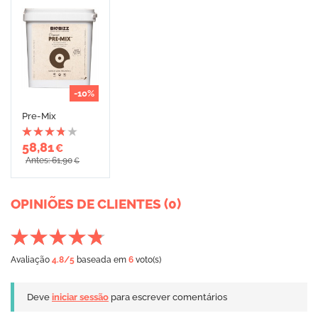
-10%
Pre-Mix
58,81
€
Antes: 61,90
€
OPINIÕES DE CLIENTES (0)
Avaliação
4.8
/5
baseada em
6
voto(s)
Deve
iniciar sessão
para escrever comentários