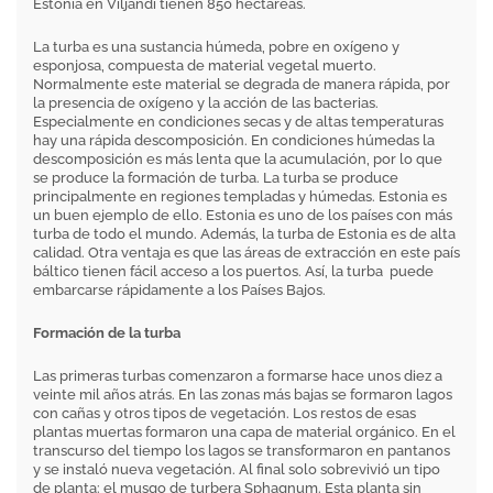
Estonia en Viljandi tienen 850 hectáreas.
La turba es una sustancia húmeda, pobre en oxígeno y
esponjosa, compuesta de material vegetal muerto.
Normalmente este material se degrada de manera rápida, por
la presencia de oxígeno y la acción de las bacterias.
Especialmente en condiciones secas y de altas temperaturas
hay una rápida descomposición. En condiciones húmedas la
descomposición es más lenta que la acumulación, por lo que
se produce la formación de turba. La turba se produce
principalmente en regiones templadas y húmedas. Estonia es
un buen ejemplo de ello. Estonia es uno de los países con más
turba de todo el mundo. Además, la turba de Estonia es de alta
calidad. Otra ventaja es que las áreas de extracción en este país
báltico tienen fácil acceso a los puertos. Así, la turba puede
embarcarse rápidamente a los Países Bajos.
Formación de la turba
Las primeras turbas comenzaron a formarse hace unos diez a
veinte mil años atrás. En las zonas más bajas se formaron lagos
con cañas y otros tipos de vegetación. Los restos de esas
plantas muertas formaron una capa de material orgánico. En el
transcurso del tiempo los lagos se transformaron en pantanos
y se instaló nueva vegetación. Al final solo sobrevivió un tipo
de planta: el musgo de turbera Sphagnum. Esta planta sin