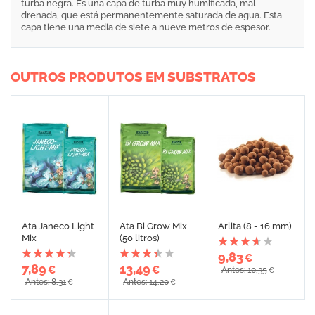
turba negra. Es una capa de turba muy humificada, mal
drenada, que está permanentemente saturada de agua. Esta
capa tiene una media de siete a nueve metros de espesor.
OUTROS PRODUTOS EM SUBSTRATOS
Ata Janeco Light
Ata Bi Grow Mix
Arlita (8 - 16 mm)
Mix
(50 litros)
9,83
€
7,89
13,49
€
€
Antes: 10,35
€
Antes: 8,31
Antes: 14,20
€
€