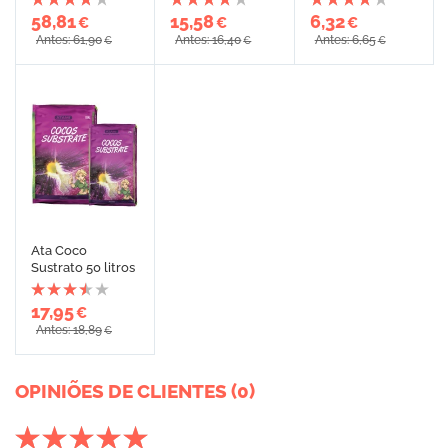
58,81
15,58
6,32
€
€
€
Antes: 61,90
Antes: 16,40
Antes: 6,65
€
€
€
Ata Coco
Sustrato 50 litros
17,95
€
Antes: 18,89
€
OPINIÕES DE CLIENTES (0)