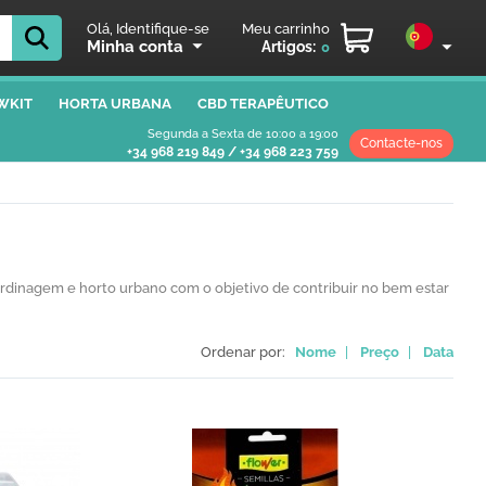
Olá, Identifique-se
Meu carrinho
Minha conta
Artigos:
0
WKIT
HORTA URBANA
CBD TERAPÊUTICO
Segunda a Sexta de 10:00 a 19:00
Contacte-nos
+34 968 219 849
/
+34 968 223 759
rdinagem e horto urbano com o objetivo de contribuir no bem estar
Ordenar por:
Nome
|
Preço
|
Data