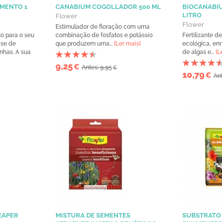
MENTO 1
CANABIUM COGOLLADOR 500 ML
BIOCANABI
LITRO
Flower
Flower
Estimulador de floração com uma
to para o seu
combinação de fosfatos e potássio
Fertilizante d
ase de
que produzem uma...
[Ler mais]
ecológica, en
nhas. A sua
de algas e...
[L
9,25
€
Antes: 9,95
€
10,79
€
Ant
EAPER
MISTURA DE SEMENTES
SUBSTRATO