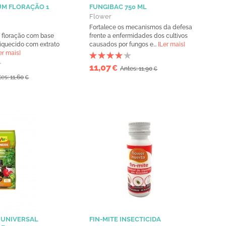
UM FLORAÇÃO 1
FUNGIBAC 750 ML
Flower
Fortalece os mecanismos da defesa
e floração com base
frente a enfermidades dos cultivos
riquecido com extrato
causados por fungos e...
[Ler mais]
er mais]
11,07
€
Antes: 11,90
€
es: 11,60
€
 UNIVERSAL
FIN-MITE INSECTICIDA