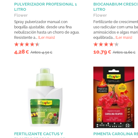
PULVERIZADOR PROFESIONAL 1
BIOCANABIUM CRESCI
LITRO
LITRO
Flower
Flower
Spray pulverizador manual con
Fertilizante de crescimen
boquilla ajustable, desde una fina
uso radicular com uma b
nebulización hasta un chorro de agua.
aminoácidos e algas mari
Resistente a...
[Ler mais]
equilibrada...
[Ler mais]
4,28
10,79
€
€
Antes: 4,50
Antes: 11,60
€
€
FERTILIZANTE CACTUS Y
PIMENTA CAROLINA R