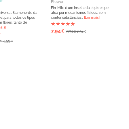
DE
Flower
Fin-Mite é um inseticida líquido que
niversal Blumenerde da
atua por mecanismos físicos, sem
l para todos os tipos
conter substâncias...
[Ler mais]
 flores, tanto de
ais]
7,94
€
Antes: 8,54
€
s: 4,95
€