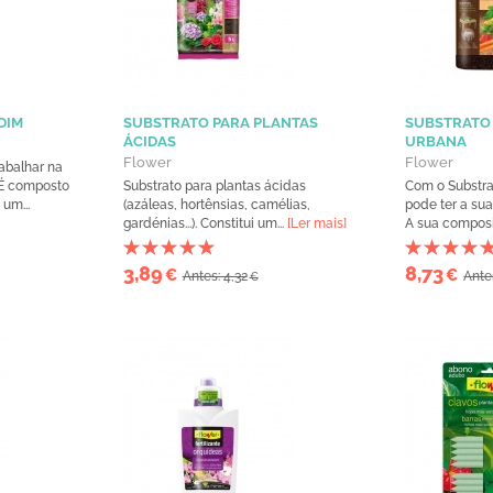
DIM
SUBSTRATO PARA PLANTAS
SUBSTRATO
ÁCIDAS
URBANA
Flower
Flower
rabalhar na
 É composto
Substrato para plantas ácidas
Com o Substra
um...
(azáleas, hortênsias, camélias,
pode ter a sua
gardénias...). Constitui um...
[Ler mais]
A sua composi
3,89
8,73
€
€
Antes: 4,32
Ante
€