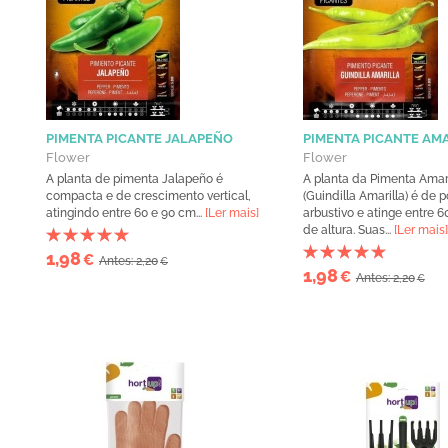
PIMENTA PICANTE JALAPEÑO
PIMENTA PICANTE AM
Flower
Flower
A planta de pimenta Jalapeño é
A planta da Pimenta Amar
compacta e de crescimento vertical,
(Guindilla Amarilla) é de p
atingindo entre 60 e 90 cm...
[Ler mais]
arbustivo e atinge entre 6
de altura. Suas...
[Ler mais]
1,98
€
Antes: 2,20
€
1,98
€
Antes: 2,20
€