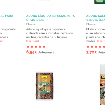
IAL PARA
ADUBO LÍQUIDO ESPECIAL PARA
ADUBO SÓLI
ORQUÍDEAS
VERDES (SE
Flower
Flower
 revigorante
Adubo líquido para orquídeas
Blister com 2
 o
cultivadas em substratos inertes ou
é um adubo co
ídeas.
neutros, carentes de nutrição e...
plantas de int
is]
[Ler mais]
verdes...
[Ler m
6,54
3,72
€
€
Antes: 7,27
Antes
€