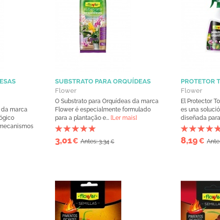
ESAS
SUBSTRATO PARA ORQUÍDEAS
PROTETOR 
Flower
Flower
O Substrato para Orquídeas da marca
El Protector T
s da marca
Flower é especialmente formulado
es una solució
ógico
para a plantação e...
[Ler mais]
diseñada para 
s mecanismos
3,01
8,19
€
€
Antes: 3,34
Ante
€