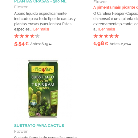
PLANTAS CRASAS - 300 ML
Flower
Flower
A pimenta mais picante 
Abono líquido especficamente
O Carolina Reaper (Capsi
indicado para todo tipo de cactus y
chinense) é uma planta d
plantas crasas (suculentas). Estas
extremamente picante, c
especies...
[Ler mais]
a...
[Ler mais]
5,54
1,98
€
€
Antes: 6,15
Antes: 2,20
€
€
SUSTRATO PARA CACTUS
Flower