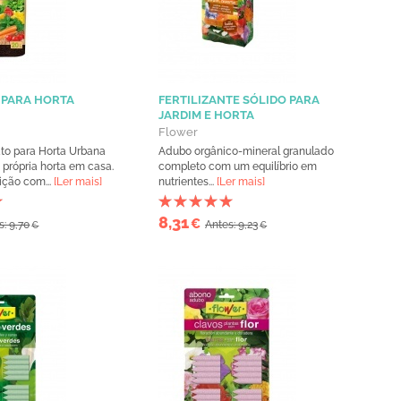
 PARA HORTA
FERTILIZANTE SÓLIDO PARA
JARDIM E HORTA
Flower
to para Horta Urbana
Adubo orgânico-mineral granulado
 própria horta em casa.
completo com um equilíbrio em
ção com...
[Ler mais]
nutrientes...
[Ler mais]
8,31
€
s: 9,70
Antes: 9,23
€
€