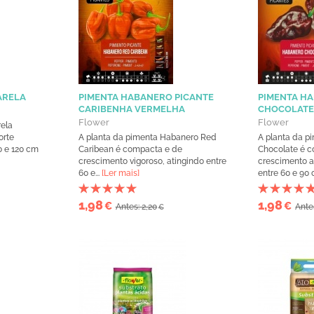
ARELA
PIMENTA HABANERO PICANTE
PIMENTA H
CARIBENHA VERMELHA
CHOCOLAT
Flower
Flower
ela
orte
A planta da pimenta Habanero Red
A planta da p
0 e 120 cm
Caribean é compacta e de
Chocolate é 
crescimento vigoroso, atingindo entre
crescimento a
60 e...
[Ler mais]
entre 60 e 90 c
1,98
1,98
€
€
Antes: 2,20
Ante
€