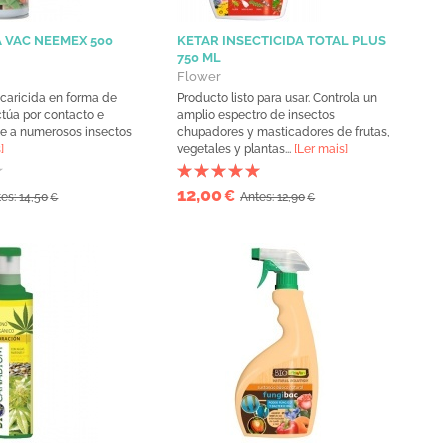
A VAC NEEMEX 500
KETAR INSECTICIDA TOTAL PLUS
750 ML
Flower
acaricida en forma de
Producto listo para usar. Controla un
ctúa por contacto e
amplio espectro de insectos
nte a numerosos insectos
chupadores y masticadores de frutas,
]
vegetales y plantas...
[Ler mais]
12,00
€
es: 14,50
Antes: 12,90
€
€