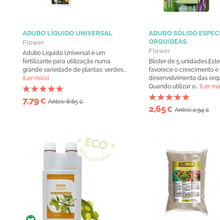
ADUBO LÍQUIDO UNIVERSAL
ADUBO SÓLIDO ESPEC
ORQUÍDEAS
Flower
Flower
Adubo Liquido Universal é um
fertilizante para utilização numa
Blister de 5 unidades.Este
grande variedade de plantas: verdes...
favorece o crescimento e
[Ler mais]
desenvolvimento das orqu
Quando utilizar o...
[Ler ma
7,79
€
Antes: 8,65
€
2,65
€
Antes: 2,94
€