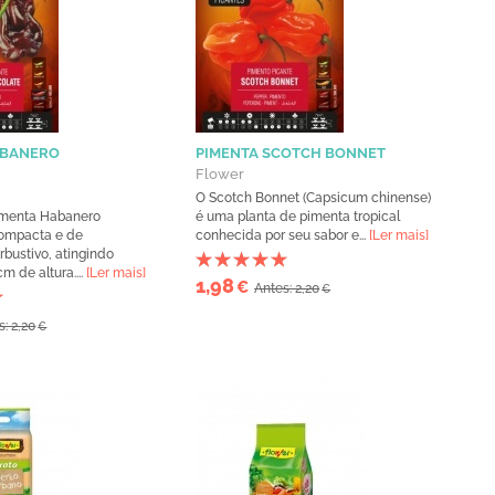
ABANERO
PIMENTA SCOTCH BONNET
E
Flower
O Scotch Bonnet (Capsicum chinense)
imenta Habanero
é uma planta de pimenta tropical
compacta e de
conhecida por seu sabor e...
[Ler mais]
rbustivo, atingindo
m de altura....
[Ler mais]
1,98
€
Antes: 2,20
€
s: 2,20
€