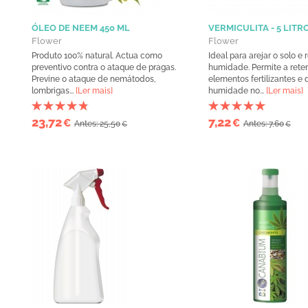
ÓLEO DE NEEM 450 ML
VERMICULITA - 5 LITR
Flower
Flower
Produto 100% natural. Actua como
Ideal para arejar o solo e r
preventivo contra o ataque de pragas.
humidade. Permite a rete
Previne o ataque de nemátodos,
elementos fertilizantes e 
lombrigas...
[Ler mais]
humidade no...
[Ler mais]
23,72
7,22
€
€
Antes: 25,50
Antes: 7,60
€
€