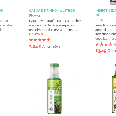
OS
CASCA DE PINHO - 5 LITROS
INSECTICID
ML
Flower
Flower
eter a
Evita a evaporação da água, melhora
nção dos
a economia de rega e impede o
Insecticida - 
da
crescimento das ervas daninhas...
aerosol que a
[Ler mais]
ingestión fre
que...
[Ler mais
3,24
€
Antes: 3,60
€
13,49
€
Ant