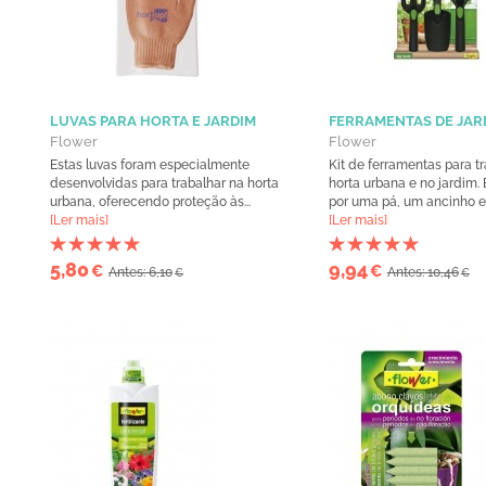
LUVAS PARA HORTA E JARDIM
FERRAMENTAS DE JAR
Flower
Flower
Estas luvas foram especialmente
Kit de ferramentas para t
desenvolvidas para trabalhar na horta
horta urbana e no jardim.
urbana, oferecendo proteção às...
por uma pá, um ancinho e 
[Ler mais]
[Ler mais]
5,80
9,94
€
€
Antes: 6,10
Antes: 10,46
€
€