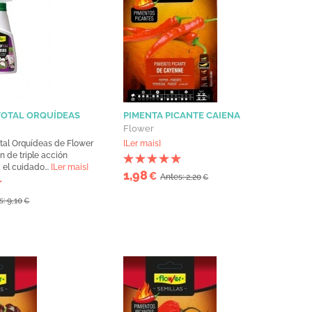
TOTAL ORQUÍDEAS
PIMENTA PICANTE CAIENA
Flower
otal Orquídeas de Flower
[Ler mais]
n de triple acción
el cuidado...
[Ler mais]
1,98
€
Antes: 2,20
€
s: 9,10
€