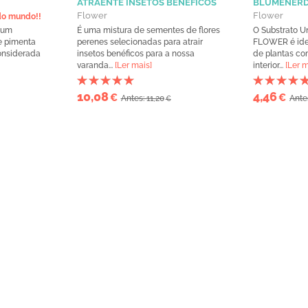
ATRAENTE INSETOS BENÉFICOS
BLUMENER
Flower
Flower
do mundo!!
cum
É uma mistura de sementes de flores
O Substrato U
e pimenta
perenes selecionadas para atrair
FLOWER é idea
onsiderada
insetos benéficos para a nossa
de plantas com
varanda...
[Ler mais]
interior...
[Ler m
10,08
4,46
€
€
Antes: 11,20
Ante
€