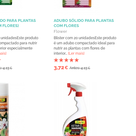
DO PARA PLANTAS
ADUBO SÓLIDO PARA PLANTAS
M FLORES)
COM FLORES
Flower
0 unidadesEste produto
Blister com 20 unidadesEste produto
mpactado para nutrir
é um adubo compactado ideal para
erior especialmente
nutrir as plantas com flores de
ais]
interior...
[Ler mais]
3,72
€
: 4,13
Antes: 4,13
€
€