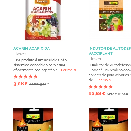
ACARIN ACARICIDA
INDUTOR DE AUTODEF
VACCIPLANT
Flower
Flower
Este produto é um acaricida não
sistémico concebido para atuar
O Indutor de Autodefesa
eficazmente por ingestão e...
[Ler mais]
Flower é um produto ecol
concebido para ativar o
de...
[Ler mais]
3,08
€
Antes: 3,31
€
10,81
€
Antes: 12,01
€