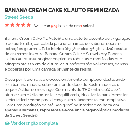
BANANA CREAM CAKE XL AUTO FEMINIZADA
Sweet Seeds
Avaliação
5
/5
baseada em
1
voto(s)
Banana Cream Cake XL Auto® é uma autoflorescente de 7ª geração
e de porte alto, concebida para os amantes de sabores doces e
extrações gourmet. Este híbrido (63,5% índica, 36,3% sativa) resulta
do cruzamento entre Banana Cream Cake e Strawberry Banana
Gelato XL Auto®, originando plantas robustas e ramificadas que
atingem até 120 cm de altura. As suas flores são volumosas, densas
e cobertas por uma camada brilhante de resina.
O seu perfil aromático é excecionalmente complexo, destacando-
se a banana madura sobre um fundo doce de Kush, madeiras e
toques ácidos de morango. Com níveis de THC entre 20% e 24%,
oferece um efeito potente e equilibrado, ideal tanto para fomentar
a criatividade como para alcançar um relaxamento contemplativo.
Com uma produção de até 600 g/m² no interior e colheita em
apenas 8 semanas, representa a excelência organoléptica moderna
da Sweet Seeds®.
Ver descrição completa