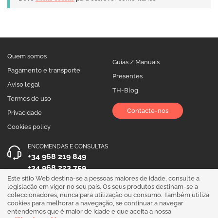
Quem somos
Guias / Manuais
Pagamento e transporte
Presentes
Aviso legal
TH-Blog
Termos de uso
Contacte-nos
Privacidade
Cookies policy
ENCOMENDAS E CONSULTAS
+34 968 219 849
+34 968 223 759
Este sítio Web destina-se a pessoas maiores de idade, consulte a
HORÁRIO DE ATENDIMENTO
legislação em vigor no seu país. Os seus produtos destinam-se a
coleccionadores, nunca para utilização ou consumo. Também utiliza
Segunda a Sexta 10:00 - 19:00
cookies para melhorar a navegação, se continuar a navegar
entendemos que é maior de idade e que aceita a nossa