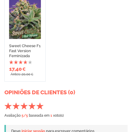
Sweet Cheese F1
Fast Version
Feminizada
17,40
€
Antes: 20,00
€
OPINIÕES DE CLIENTES (0)
Avaliação
5
/5
baseada em
1
voto(s)
Deve
iniciar sessão
para escrever comentários