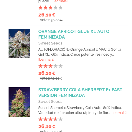
puede...
[Ler mais]
26,10
€
Antes: 30,00
€
ORANGE APRICOT GLUE XL AUTO
FEMINIZADA
Sweet Seeds
AUTOFLORACIÓN. (Orange Apricot x MAC) x Gorilla
Girl XL, 56% Indica. Cruce potente, resinoso y...
[Ler mais]
26,10
€
Antes: 30,00
€
STRAWBERRY COLA SHERBERT F1 FAST
VERSION FEMINIZADA
Sweet Seeds
Sunset Sherbet x Strawberry Cola Auto, 80% Indica.
Variedad de floración ultra rápida y de flor...
[Ler mais]
26,10
€
Antes: 30,00
€