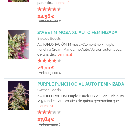
partir de...
[Ler mais]
24,36
€
Antes: 28,00
€
SWEET MIMOSA XL AUTO FEMINIZADA
Sweet Seeds
AUTOFLORACIÓN. Mimosa (Clementine x Purple
Punch) x Cream Mandarine Auto. Versión automática
de una de...
[Ler mais]
26,10
€
Antes: 30,00
€
PURPLE PUNCH OG XL AUTO FEMINIZADA
Sweet Seeds
AUTOFLORACIÓN. Purple Punch OG x Killer Kush Auto,
71.5% Indica. Automática de quinta generación que...
[Ler mais]
27,84
€
Antes: 32,00
€