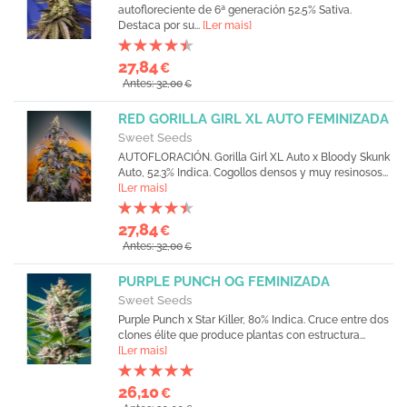
autofloreciente de 6ª generación 52.5% Sativa.
Destaca por su...
[Ler mais]
27,84
€
Antes: 32,00
€
RED GORILLA GIRL XL AUTO FEMINIZADA
Sweet Seeds
AUTOFLORACIÓN. Gorilla Girl XL Auto x Bloody Skunk
Auto, 52.3% Indica. Cogollos densos y muy resinosos...
[Ler mais]
27,84
€
Antes: 32,00
€
PURPLE PUNCH OG FEMINIZADA
Sweet Seeds
Purple Punch x Star Killer, 80% Indica. Cruce entre dos
clones élite que produce plantas con estructura...
[Ler mais]
26,10
€