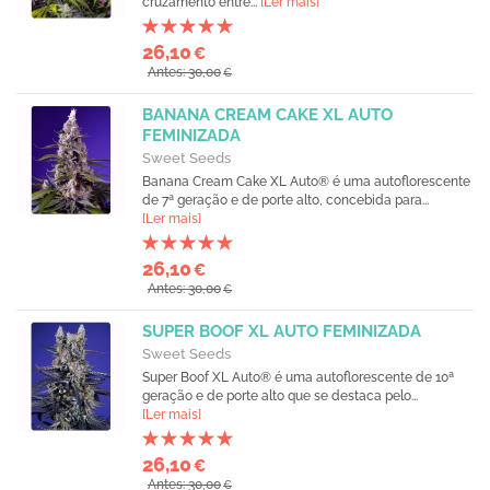
cruzamento entre...
[Ler mais]
26,10
€
Antes: 30,00
€
BANANA CREAM CAKE XL AUTO
FEMINIZADA
Sweet Seeds
Banana Cream Cake XL Auto® é uma autoflorescente
de 7ª geração e de porte alto, concebida para...
[Ler mais]
26,10
€
Antes: 30,00
€
SUPER BOOF XL AUTO FEMINIZADA
Sweet Seeds
Super Boof XL Auto® é uma autoflorescente de 10ª
geração e de porte alto que se destaca pelo...
[Ler mais]
26,10
€
Antes: 30,00
€