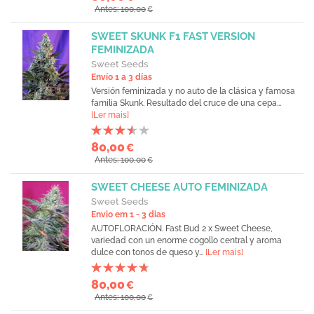
Antes: 100,00
€
SWEET SKUNK F1 FAST VERSION
FEMINIZADA
Sweet Seeds
Envío 1 a 3 días
Versión feminizada y no auto de la clásica y famosa
familia Skunk. Resultado del cruce de una cepa...
[Ler mais]
80,00
€
Antes: 100,00
€
SWEET CHEESE AUTO FEMINIZADA
Sweet Seeds
Envio em 1 - 3 dias
AUTOFLORACIÓN. Fast Bud 2 x Sweet Cheese,
variedad con un enorme cogollo central y aroma
dulce con tonos de queso y...
[Ler mais]
80,00
€
Antes: 100,00
€