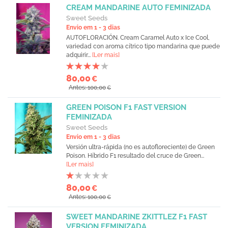
CREAM MANDARINE AUTO FEMINIZADA
Sweet Seeds
Envio em 1 - 3 dias
AUTOFLORACIÓN. Cream Caramel Auto x Ice Cool,
variedad con aroma cítrico tipo mandarina que puede
adquirir...
[Ler mais]
80,00
€
Antes: 100,00
€
GREEN POISON F1 FAST VERSION
FEMINIZADA
Sweet Seeds
Envio em 1 - 3 dias
Versión ultra-rápida (no es autofloreciente) de Green
Poison. Híbrido F1 resultado del cruce de Green...
[Ler mais]
80,00
€
Antes: 100,00
€
SWEET MANDARINE ZKITTLEZ F1 FAST
VERSION FEMINIZADA