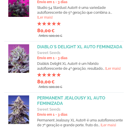
Envio em 1 - 3 dias
Studio 54 Stardust Auto® é uma variedade
autoflorescente de 5ª geração que combina a...
[Ler mais]
80,00
€
Antes: 100,00
€
DIABLO´S DELIGHT XL AUTO FEMINIZADA
Sweet Seeds
Envio em 1 - 3 dias
Diablo’s Delight XL Auto® é um híbrido
autoflorescente de 4ª geração, resultado...
[Ler mais]
80,00
€
Antes: 100,00
€
PERMANENT JEALOUSY XL AUTO
FEMINIZADA
Sweet Seeds
Envio em 1 - 3 dias
Permanent Jealousy XL Auto® é uma autoflorescente
de 7ª geração e grande porte, fruto do...
[Ler mais]