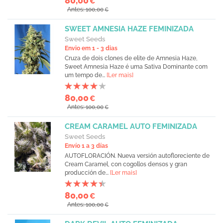
80,00
€
Antes: 100,00
€
SWEET AMNESIA HAZE FEMINIZADA
Sweet Seeds
Envio em 1 - 3 dias
Cruza de dois clones de elite de Amnesia Haze,
Sweet Amnesia Haze é uma Sativa Dominante com
um tempo de...
[Ler mais]
80,00
€
Antes: 100,00
€
CREAM CARAMEL AUTO FEMINIZADA
Sweet Seeds
Envío 1 a 3 días
AUTOFLORACIÓN. Nueva versión autofloreciente de
Cream Caramel, con cogollos densos y gran
producción de...
[Ler mais]
80,00
€
Antes: 100,00
€