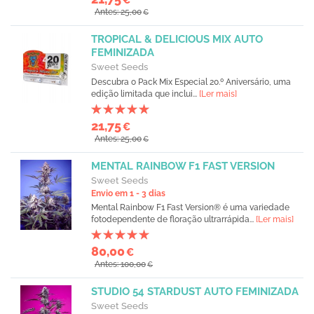
Antes: 25,00
€
TROPICAL & DELICIOUS MIX AUTO
FEMINIZADA
Sweet Seeds
Descubra o Pack Mix Especial 20.º Aniversário, uma
edição limitada que inclui...
[Ler mais]
21,75
€
Antes: 25,00
€
MENTAL RAINBOW F1 FAST VERSION
Sweet Seeds
Envio em 1 - 3 dias
Mental Rainbow F1 Fast Version® é uma variedade
fotodependente de floração ultrarrápida...
[Ler mais]
80,00
€
Antes: 100,00
€
STUDIO 54 STARDUST AUTO FEMINIZADA
Sweet Seeds