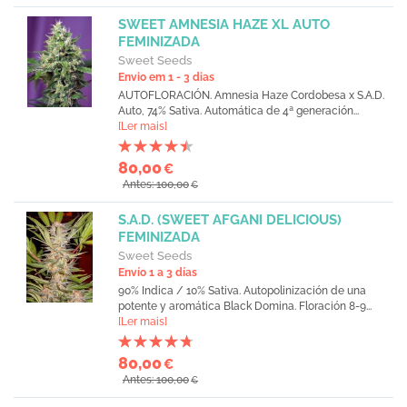
SWEET AMNESIA HAZE XL AUTO
FEMINIZADA
Sweet Seeds
Envio em 1 - 3 dias
AUTOFLORACIÓN. Amnesia Haze Cordobesa x S.A.D.
Auto, 74% Sativa. Automática de 4ª generación...
[Ler mais]
80,00
€
Antes: 100,00
€
S.A.D. (SWEET AFGANI DELICIOUS)
FEMINIZADA
Sweet Seeds
Envío 1 a 3 días
90% Indica / 10% Sativa. Autopolinización de una
potente y aromática Black Domina. Floración 8-9...
[Ler mais]
80,00
€
Antes: 100,00
€