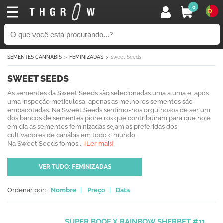
0
SEMENTES CANNABIS
FEMINIZADAS
Sweet Seeds
SWEET SEEDS
As sementes da Sweet Seeds são selecionadas uma a uma e, após
uma inspeção meticulosa, apenas as melhores sementes são
empacotadas. Na Sweet Seeds sentimo-nos orgulhosos de ser um
dos bancos de sementes pioneiros que contribuíram para que hoje
em dia as sementes feminizadas sejam as preferidas dos
cultivadores de canábis em todo o mundo.
Na Sweet Seeds fomos...
[Ler mais]
VER TUDO: FEMINIZADAS
Ordenar por:
Nombre
|
Preço
|
Data
SUPER BOOF X RAINBOW SHERBET #11