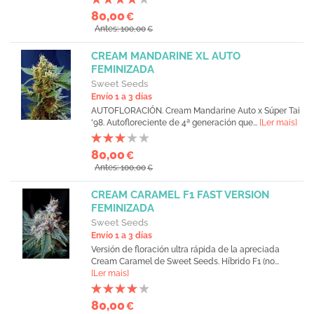
80,00
€
Antes: 100,00
€
CREAM MANDARINE XL AUTO
FEMINIZADA
Sweet Seeds
Envío 1 a 3 días
AUTOFLORACIÓN. Cream Mandarine Auto x Súper Tai
'98. Autofloreciente de 4ª generación que...
[Ler mais]
80,00
€
Antes: 100,00
€
CREAM CARAMEL F1 FAST VERSION
FEMINIZADA
Sweet Seeds
Envío 1 a 3 días
Versión de floración ultra rápida de la apreciada
Cream Caramel de Sweet Seeds. Híbrido F1 (no...
[Ler mais]
80,00
€