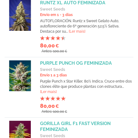
RUNTZ XL AUTO FEMINIZADA
Sweet Seeds
Envio em 1 - 3 dias
AUTOFLORACIÓN. Runtz x Sweet Gelato Auto,
autofloreciente de 6ª generación 52.5% Sativa.
Destaca por su...
[Ler mais]
80,00
€
Antes: 100,00
€
PURPLE PUNCH OG FEMINIZADA
Sweet Seeds
Envío 1 a 3 días
Purple Punch x Star Killer, 80% Indica. Cruce entre dos
clones élite que produce plantas con estructura...
[Ler mais]
80,00
€
Antes: 100,00
€
GORILLA GIRL F1 FAST VERSION
FEMINIZADA
Sweet Seeds