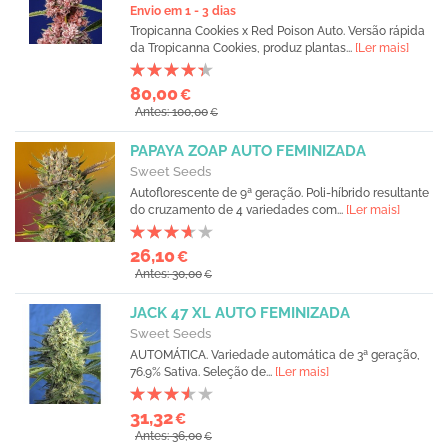
Envio em 1 - 3 dias
Tropicanna Cookies x Red Poison Auto. Versão rápida
da Tropicanna Cookies, produz plantas...
[Ler mais]
80,00
€
Antes: 100,00
€
PAPAYA ZOAP AUTO FEMINIZADA
Sweet Seeds
Autoflorescente de 9ª geração. Poli-híbrido resultante
do cruzamento de 4 variedades com...
[Ler mais]
26,10
€
Antes: 30,00
€
JACK 47 XL AUTO FEMINIZADA
Sweet Seeds
AUTOMÁTICA. Variedade automática de 3ª geração,
76.9% Sativa. Seleção de...
[Ler mais]
31,32
€
Antes: 36,00
€