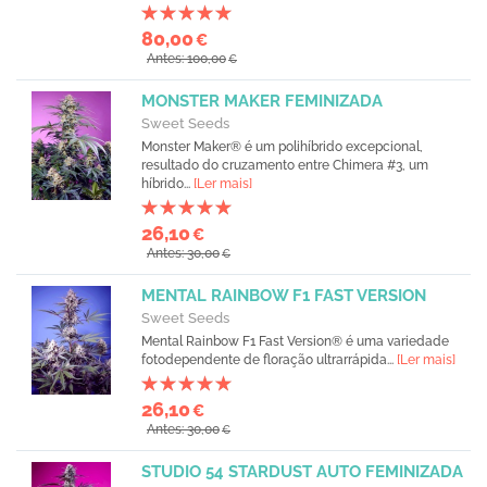
80,00
€
Antes: 100,00
€
MONSTER MAKER FEMINIZADA
Sweet Seeds
Monster Maker® é um polihíbrido excepcional,
resultado do cruzamento entre Chimera #3, um
híbrido...
[Ler mais]
26,10
€
Antes: 30,00
€
MENTAL RAINBOW F1 FAST VERSION
Sweet Seeds
Mental Rainbow F1 Fast Version® é uma variedade
fotodependente de floração ultrarrápida...
[Ler mais]
26,10
€
Antes: 30,00
€
STUDIO 54 STARDUST AUTO FEMINIZADA