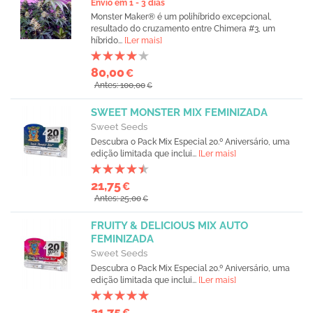
Envio em 1 - 3 dias
Monster Maker® é um polihíbrido excepcional,
resultado do cruzamento entre Chimera #3, um
híbrido...
[Ler mais]
80,00
€
Antes: 100,00
€
SWEET MONSTER MIX FEMINIZADA
Sweet Seeds
Descubra o Pack Mix Especial 20.º Aniversário, uma
edição limitada que inclui...
[Ler mais]
21,75
€
Antes: 25,00
€
FRUITY & DELICIOUS MIX AUTO
FEMINIZADA
Sweet Seeds
Descubra o Pack Mix Especial 20.º Aniversário, uma
edição limitada que inclui...
[Ler mais]
21,75
€