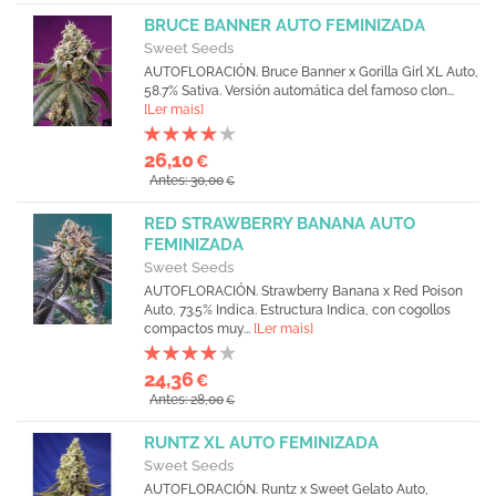
BRUCE BANNER AUTO FEMINIZADA
Sweet Seeds
AUTOFLORACIÓN. Bruce Banner x Gorilla Girl XL Auto,
58.7% Sativa. Versión automática del famoso clon...
[Ler mais]
26,10
€
Antes: 30,00
€
RED STRAWBERRY BANANA AUTO
FEMINIZADA
Sweet Seeds
AUTOFLORACIÓN. Strawberry Banana x Red Poison
Auto, 73.5% Indica. Estructura Indica, con cogollos
compactos muy...
[Ler mais]
24,36
€
Antes: 28,00
€
RUNTZ XL AUTO FEMINIZADA
Sweet Seeds
AUTOFLORACIÓN. Runtz x Sweet Gelato Auto,