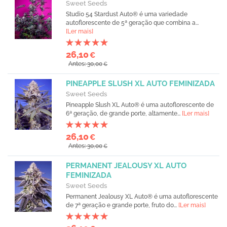
Sweet Seeds
Studio 54 Stardust Auto® é uma variedade
autoflorescente de 5ª geração que combina a...
[Ler mais]
26,10
€
Antes: 30,00
€
PINEAPPLE SLUSH XL AUTO FEMINIZADA
Sweet Seeds
Pineapple Slush XL Auto® é uma autoflorescente de
6ª geração, de grande porte, altamente...
[Ler mais]
26,10
€
Antes: 30,00
€
PERMANENT JEALOUSY XL AUTO
FEMINIZADA
Sweet Seeds
Permanent Jealousy XL Auto® é uma autoflorescente
de 7ª geração e grande porte, fruto do...
[Ler mais]