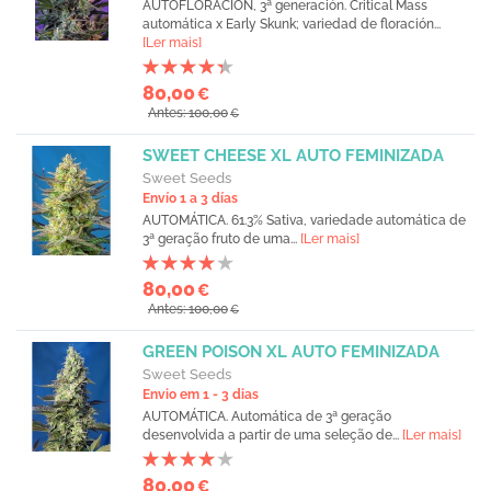
AUTOFLORACIÓN, 3ª generación. Critical Mass
automática x Early Skunk; variedad de floración...
[Ler mais]
80,00
€
Antes: 100,00
€
SWEET CHEESE XL AUTO FEMINIZADA
Sweet Seeds
Envío 1 a 3 días
AUTOMÁTICA. 61.3% Sativa, variedade automática de
3ª geração fruto de uma...
[Ler mais]
80,00
€
Antes: 100,00
€
GREEN POISON XL AUTO FEMINIZADA
Sweet Seeds
Envio em 1 - 3 dias
AUTOMÁTICA. Automática de 3ª geração
desenvolvida a partir de uma seleção de...
[Ler mais]
80,00
€