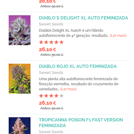
26,10
€
Antes: 30,00
€
DIABLO´S DELIGHT XL AUTO FEMINIZADA
Sweet Seeds
Diablo’s Delight XL Auto® é um híbrido
autoflorescente de 4ª geração, resultado...
[Ler mais]
26,10
€
Antes: 30,00
€
DIABLO ROJO XL AUTO FEMINIZADA
Sweet Seeds
Uma planta alta autoflorescente feminizada de
floração vermelha, resultado do cruzamento de
variedades...
[Ler mais]
26,10
€
Antes: 30,00
€
TROPICANNA POISON F1 FAST VERSION
FEMINIZADA
Sweet Seeds