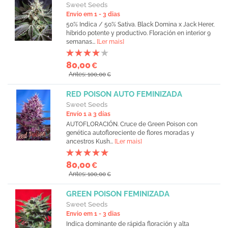
Sweet Seeds
Envio em 1 - 3 dias
50% Indica / 50% Sativa. Black Domina x Jack Herer,
hibrido potente y productivo. Floración en interior 9
semanas...
[Ler mais]
80,00
€
Antes: 100,00
€
RED POISON AUTO FEMINIZADA
Sweet Seeds
Envío 1 a 3 días
AUTOFLORACIÓN. Cruce de Green Poison con
genética autofloreciente de flores moradas y
ancestros Kush...
[Ler mais]
80,00
€
Antes: 100,00
€
GREEN POISON FEMINIZADA
Sweet Seeds
Envio em 1 - 3 dias
Indica dominante de rápida floración y alta