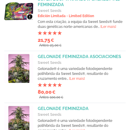
FEMINIZADA
Sweet Seeds
Edición Limitada - Limited Edition
Com esta criação, a equipa da Sweet Seeds® funde
duas genéticas norte-americanas de...
[Ler mais]
21,75
€
Antes: 25,00
€
GELONADE FEMINIZADA ASOCIACIONES
Sweet Seeds
Gelonade® é uma variedade fotodependente
polihíbrida da Sweet Seeds®, resultante do
cruzamento entre...
[Ler mais]
80,00
€
Antes: 100,00
€
GELONADE FEMINIZADA
Sweet Seeds
Gelonade® é uma variedade fotodependente
polihíbrida da Sweet Seeds®, resultante do