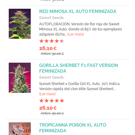
RED MIMOSA XL AUTO FEMINIZADA
Sweet Seeds
AUTOFLORACIÓN. Versión de flor roja de Sweet
Mimosa XL Auto, donde el 85% de los ejemplares
adquiere dicha...
[Ler mais]
26,10
€
Antes: 30,00
€
GORILLA SHERBET F1 FAST VERSION
FEMINIZADA
Sweet Seeds
Sunset Sherbet x Gorilla Girl XL Auto, 70% Indica.
Versión rápida del clon élite Sunset Sherbert...
[Ler mais]
26,10
€
Antes: 30,00
€
TROPICANNA POISON XL AUTO
FEMINIZADA