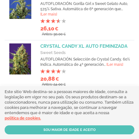
AUTOFLORACIÓN. Gorilla Girl x Sweet Gelato Auto,
57.5% Sativa. Automática de 6ª generación que...
[Ler mais]
26,10
€
Antes: 30,00
€
CRYSTAL CANDY XL AUTO FEMINIZADA
Sweet Seeds
AUTOFLORACIÓN. Selección de Crystal Candy, 60%
Indica. Automática de 4ª generación...
[Ler mais]
20,88
€
Antes: 24,00
€
Este sítio Web destina-se a pessoas maiores de idade, consulte a
RED PURE AUTO CBD FEMINIZADA
legislação em vigor no seu país. Os seus produtos destinam-se a
coleccionadores, nunca para utilização ou consumo. Também utiliza
Sweet Seeds
cookies para melhorar a navegação, se continuar a navegar
AUTOFLORACIÓN. Sweet Pure CBD x Red Poison
entendemos que é maior de idade e que aceita a nossa
Auto, 58.4% Indica. Variedad de CBD puro que
política de cookies.
adquiere tonos rojizos...
[Ler mais]
24,36
€