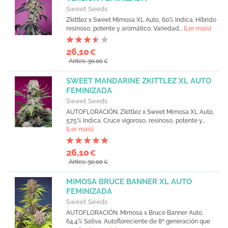
Sweet Seeds
Zkittlez x Sweet Mimosa XL Auto, 60% Indica. Híbrido
resinoso, potente y aromático. Variedad...
[Ler mais]
26,10
€
Antes: 30,00
€
SWEET MANDARINE ZKITTLEZ XL AUTO
FEMINIZADA
Sweet Seeds
AUTOFLORACIÓN. Zkittlez x Sweet Mimosa XL Auto,
57.5% Indica. Cruce vigoroso, resinoso, potente y...
[Ler mais]
26,10
€
Antes: 30,00
€
MIMOSA BRUCE BANNER XL AUTO
FEMINIZADA
Sweet Seeds
AUTOFLORACIÓN. Mimosa x Bruce Banner Auto,
64.4% Sativa. Autofloreciente de 8ª generación que