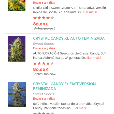
Envío 1 a 3 días
Gorilla Girl x Sweet Gelato Auto, 60% Sativa. Versión
rápida de Gorilla Girl, adelanta su...
[Ler mais]
80,00
€
Antes: 100,00
€
CRYSTAL CANDY XL AUTO FEMINIZADA
Sweet Seeds
Envío 1 a 3 días
AUTOFLORACIÓN. Selección de Crystal Candy, 60%
Indica. Automática de 4ª generación...
[Ler mais]
80,00
€
Antes: 100,00
€
CRYSTAL CANDY F1 FAST VERSION
FEMINIZADA
Sweet Seeds
Envío 1 a 3 días
60% Indica, versión rápida de la aromática Crystal
Candy. Mantiene todas las...
[Ler mais]