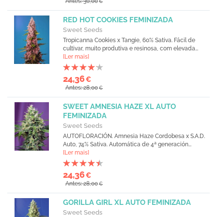
Antes: 30,00
€
RED HOT COOKIES FEMINIZADA
Sweet Seeds
Tropicanna Cookies x Tangie, 60% Sativa. Fácil de
cultivar, muito produtiva e resinosa, com elevada...
[Ler mais]
24,36
€
Antes: 28,00
€
SWEET AMNESIA HAZE XL AUTO
FEMINIZADA
Sweet Seeds
AUTOFLORACIÓN. Amnesia Haze Cordobesa x S.A.D.
Auto, 74% Sativa. Automática de 4ª generación...
[Ler mais]
24,36
€
Antes: 28,00
€
GORILLA GIRL XL AUTO FEMINIZADA
Sweet Seeds