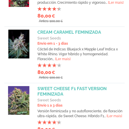
producción. Crecimiento rápido y vigoroso...
[Ler mais]
80,00
€
Antes: 100,00
€
CREAM CARAMEL FEMINIZADA
Sweet Seeds
Envio em 1 - 3 dias
Cóctel de Indicas: Bluejack x Mapple Leaf Indica x
White Rhino. Vigor híbrido y homogeneidad.
Floración...
[Ler mais]
80,00
€
Antes: 100,00
€
SWEET CHEESE F1 FAST VERSION
FEMINIZADA
Sweet Seeds
Envío 1 a 3 días
Versión feminizada y no autofloreciente, de floración
ultra-rápida, de Sweet Cheese. Híbrido F1...
[Ler mais]