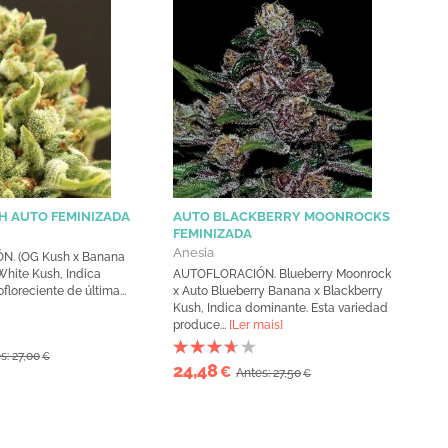
H AUTO FEMINIZADA
AUTO BLACKBERRY MOONROCKS
FEMINIZADA
Anesia
. (OG Kush x Banana
White Kush, Indica
AUTOFLORACIÓN. Blueberry Moonrock
loreciente de última...
x Auto Blueberry Banana x Blackberry
Kush, Indica dominante. Esta variedad
produce...
[Ler mais]
s: 27,00
€
24,48
€
Antes: 27,50
€