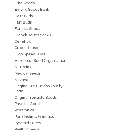
Élite Seeds
Empire Seeds Bank
Eva Seeds
Fast Buds
Female Seeds
French Touch Seeds
Genehtik
Green House
High Speed Buds
Humboldt Seed Organization
KC Brains
Medical Seeds
Nirvana
Original Big Buddha Family
Farm
Original Sensible Seeds
Paradise Seeds
Positronics
Pure Instinto Genetics
Pyramid Seeds
R-KIEM Seeds