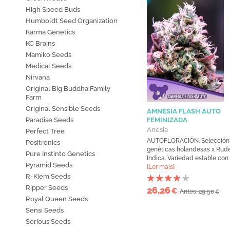
High Speed Buds
Humboldt Seed Organization
Karma Genetics
KC Brains
Mamiko Seeds
Medical Seeds
Nirvana
Original Big Buddha Family
Farm
Original Sensible Seeds
AMNESIA FLASH AUTO
Paradise Seeds
FEMINIZADA
Anesia
Perfect Tree
AUTOFLORACIÓN. Selección
Positronics
genéticas holandesas x Rude
Pure Instinto Genetics
Indica. Variedad estable con u
Pyramid Seeds
[Ler mais]
R-Kiem Seeds
Ripper Seeds
26,26
€
Antes: 29,50
€
Royal Queen Seeds
Sensi Seeds
Serious Seeds