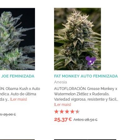
 JOE FEMINIZADA
FAT MONKEY AUTO FEMINIZADA
Anesia
. Obama Kush x Auto
AUTOFLORACIÓN. Grease Monkey x
dica. Auto de última
Watermelon Zkttlez x Ruderalis.
a y...
[Ler mais]
Variedad vigorosa, resistente y fácil...
[Ler mais]
s: 29,00
€
25,37
€
Antes: 28,50
€