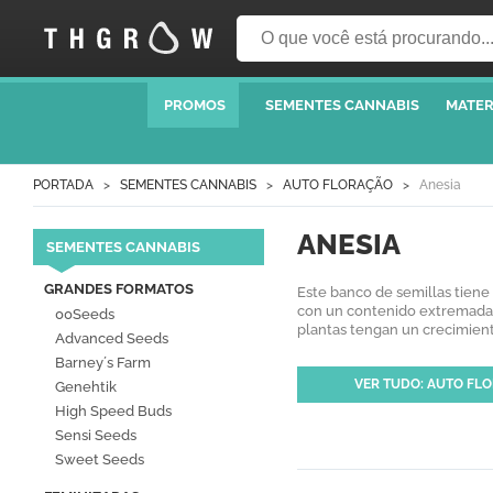
PROMOS
SEMENTES CANNABIS
MATER
PORTADA
SEMENTES CANNABIS
AUTO FLORAÇÃO
Anesia
ANESIA
SEMENTES CANNABIS
GRANDES FORMATOS
Este banco de semillas tiene
con un contenido extremadame
00Seeds
plantas tengan un crecimient
Advanced Seeds
Barney´s Farm
VER TUDO: AUTO FL
Genehtik
High Speed Buds
Sensi Seeds
Sweet Seeds