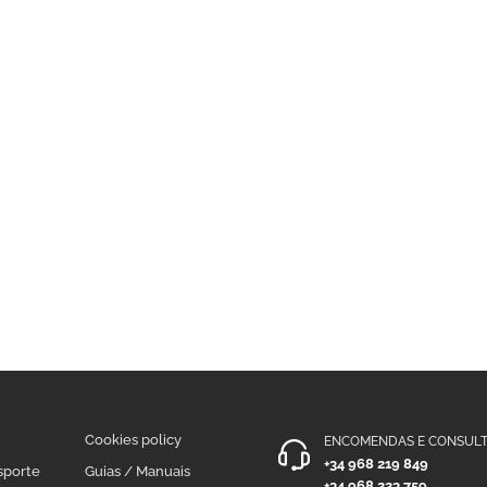
Cookies policy
ENCOMENDAS E CONSULT
+34 968 219 849
sporte
Guias / Manuais
+34 968 223 759