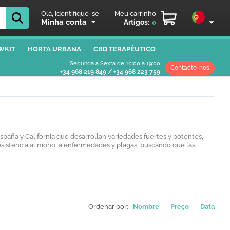
Olá, Identifique-se
Meu carrinho
Minha conta
Artigos:
0
WKIT
HORTA URBANA
CBD TERAPÊUTICO
Segunda a Sexta de 10:00 a 19:00
Contacte-nos
+34 968 219 849
/
+34 968 223 759
paña y California que desarrollan variedades fuertes y potentes,
esistencia al moho, a enfermedades y plagas, buscando que las
Ordenar por:
Nombre
|
Preço
|
Data