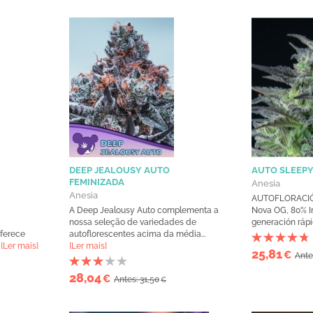
DEEP JEALOUSY AUTO
AUTO SLEEPY
FEMINIZADA
Anesia
Anesia
AUTOFLORACIÓN
A Deep Jealousy Auto complementa a
Nova OG, 80% In
nossa seleção de variedades de
generación rápid
ferece
autoflorescentes acima da média...
.
[Ler mais]
[Ler mais]
25,81
€
Ante
28,04
€
Antes: 31,50
€