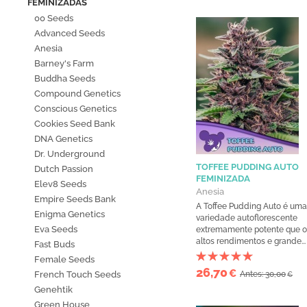
FEMINIZADAS
00 Seeds
Advanced Seeds
Anesia
Barney's Farm
Buddha Seeds
Compound Genetics
Conscious Genetics
Cookies Seed Bank
DNA Genetics
Dr. Underground
TOFFEE PUDDING AUTO
Dutch Passion
FEMINIZADA
Elev8 Seeds
Anesia
Empire Seeds Bank
A Toffee Pudding Auto é uma
Enigma Genetics
variedade autoflorescente
Eva Seeds
extremamente potente que o
altos rendimentos e grande..
Fast Buds
Female Seeds
26,70
€
French Touch Seeds
Antes: 30,00
€
Genehtik
Green House