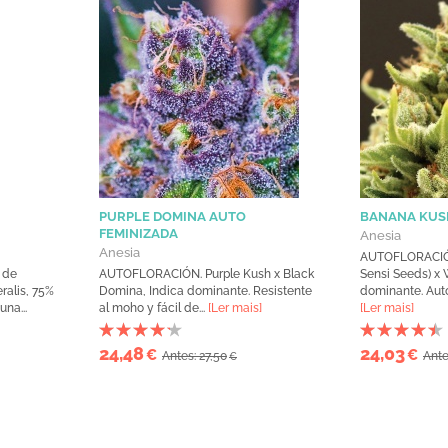
PURPLE DOMINA AUTO
BANANA KUS
FEMINIZADA
Anesia
Anesia
AUTOFLORACIÓN
 de
AUTOFLORACIÓN. Purple Kush x Black
Sensi Seeds) x 
ralis, 75%
Domina, Indica dominante. Resistente
dominante. Autof
na...
al moho y fácil de...
[Ler mais]
[Ler mais]
24,48
24,03
€
€
Antes: 27,50
Ante
€