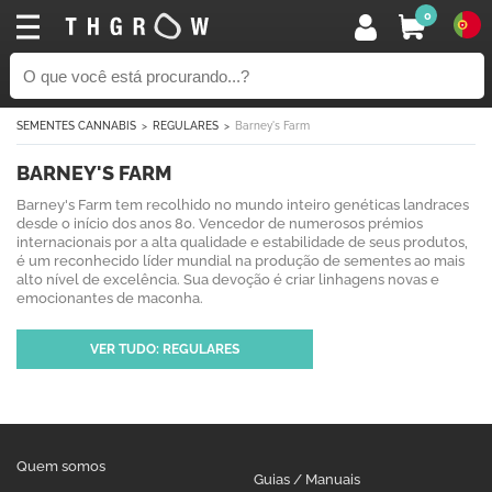
0
SEMENTES CANNABIS
REGULARES
Barney's Farm
BARNEY'S FARM
Barney's Farm tem recolhido no mundo inteiro genéticas landraces
desde o início dos anos 80. Vencedor de numerosos prémios
internacionais por a alta qualidade e estabilidade de seus produtos,
é um reconhecido líder mundial na produção de sementes ao mais
alto nível de excelência. Sua devoção é criar linhagens novas e
emocionantes de maconha.
VER TUDO: REGULARES
Quem somos
Guias / Manuais