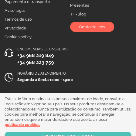
Pagamento e transporte
Presentes
Aviso legal
TH-Blog
Termos de uso
Contacte-nos
Privacidade
Cookies policy
ENCOMENDAS E CONSULTAS
+34 968 219 849
+34 968 223 759
HORÁRIO DE ATENDIMENTO
Segunda a Sexta 10:00 - 19:00
Siga-nos!
Este sítio Web destina-se a pessoas maiores de idade, consulte a
legislação em vigor no seu país. Os seus produtos destinam-se a
coleccionadores, nunca para utilização ou consumo. Também utiliza
cookies para melhorar a navegação, se continuar a navegar
entendemos que é maior de idade e que aceita a nossa
política de cookies.
Our products are sold for collection purposes only. Read the
legal disclaimer
.
Copyright © 2026 - THGrow.com - Souvenir Garden S.L. CIF B-73729667 - Calle