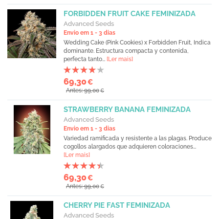
FORBIDDEN FRUIT CAKE FEMINIZADA
Advanced Seeds
Envio em 1 - 3 dias
Wedding Cake (Pink Cookies) x Forbidden Fruit, Indica
dominante. Estructura compacta y contenida,
perfecta tanto...
[Ler mais]
69,30
€
Antes: 99,00
€
STRAWBERRY BANANA FEMINIZADA
Advanced Seeds
Envio em 1 - 3 dias
Variedad ramificada y resistente a las plagas. Produce
cogollos alargados que adquieren coloraciones...
[Ler mais]
69,30
€
Antes: 99,00
€
CHERRY PIE FAST FEMINIZADA
Advanced Seeds