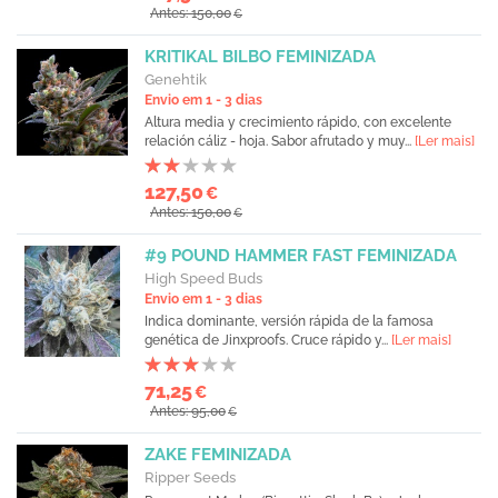
Antes: 150,00
€
KRITIKAL BILBO FEMINIZADA
Genehtik
Envio em 1 - 3 dias
Altura media y crecimiento rápido, con excelente
relación cáliz - hoja. Sabor afrutado y muy...
[Ler mais]
127,50
€
Antes: 150,00
€
#9 POUND HAMMER FAST FEMINIZADA
High Speed Buds
Envio em 1 - 3 dias
Indica dominante, versión rápida de la famosa
genética de Jinxproofs. Cruce rápido y...
[Ler mais]
71,25
€
Antes: 95,00
€
ZAKE FEMINIZADA
Ripper Seeds