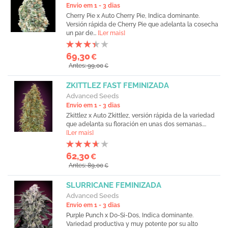
Envio em 1 - 3 dias
Cherry Pie x Auto Cherry Pie, Indica dominante.
Versión rápida de Cherry Pie que adelanta la cosecha
un par de...
[Ler mais]
69,30
€
Antes: 99,00
€
ZKITTLEZ FAST FEMINIZADA
Advanced Seeds
Envio em 1 - 3 dias
Zkittlez x Auto Zkittlez, versión rápida de la variedad
que adelanta su floración en unas dos semanas....
[Ler mais]
62,30
€
Antes: 89,00
€
SLURRICANE FEMINIZADA
Advanced Seeds
Envio em 1 - 3 dias
Purple Punch x Do-Si-Dos, Indica dominante.
Variedad productiva y muy potente por su alto