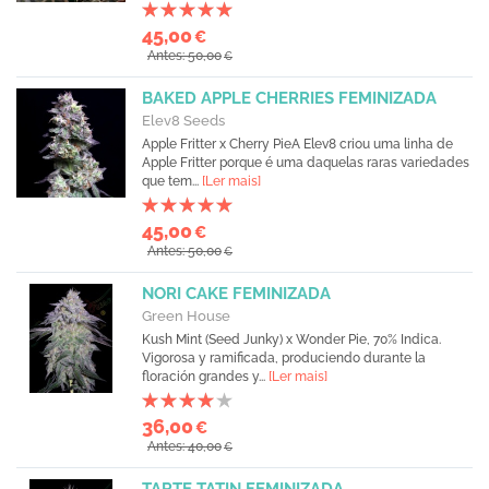
45,00
€
Antes: 50,00
€
BAKED APPLE CHERRIES FEMINIZADA
Elev8 Seeds
Apple Fritter x Cherry PieA Elev8 criou uma linha de
Apple Fritter porque é uma daquelas raras variedades
que tem...
[Ler mais]
45,00
€
Antes: 50,00
€
NORI CAKE FEMINIZADA
Green House
Kush Mint (Seed Junky) x Wonder Pie, 70% Indica.
Vigorosa y ramificada, produciendo durante la
floración grandes y...
[Ler mais]
36,00
€
Antes: 40,00
€