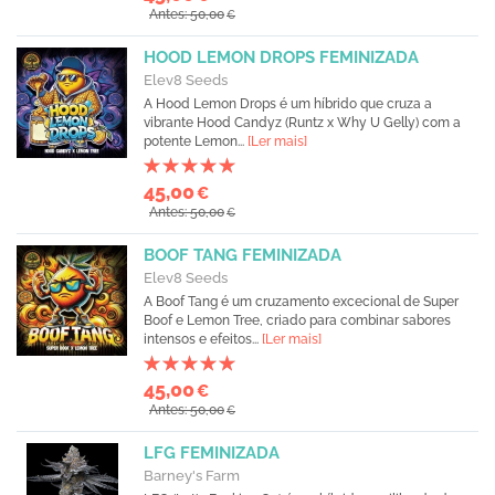
Antes: 50,00
€
HOOD LEMON DROPS FEMINIZADA
Elev8 Seeds
A Hood Lemon Drops é um híbrido que cruza a
vibrante Hood Candyz (Runtz x Why U Gelly) com a
potente Lemon...
[Ler mais]
45,00
€
Antes: 50,00
€
BOOF TANG FEMINIZADA
Elev8 Seeds
A Boof Tang é um cruzamento excecional de Super
Boof e Lemon Tree, criado para combinar sabores
intensos e efeitos...
[Ler mais]
45,00
€
Antes: 50,00
€
LFG FEMINIZADA
Barney's Farm