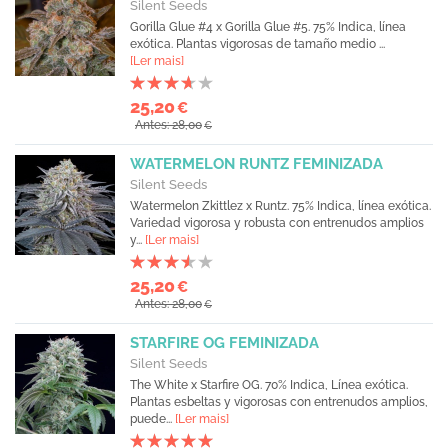
Silent Seeds
Gorilla Glue #4 x Gorilla Glue #5. 75% Indica, línea
exótica. Plantas vigorosas de tamaño medio ...
[Ler mais]
25,20
€
Antes: 28,00
€
WATERMELON RUNTZ FEMINIZADA
Silent Seeds
Watermelon Zkittlez x Runtz. 75% Indica, línea exótica.
Variedad vigorosa y robusta con entrenudos amplios
y...
[Ler mais]
25,20
€
Antes: 28,00
€
STARFIRE OG FEMINIZADA
Silent Seeds
The White x Starfire OG. 70% Indica, Línea exótica.
Plantas esbeltas y vigorosas con entrenudos amplios,
puede...
[Ler mais]