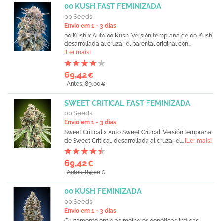
00 KUSH FAST FEMINIZADA
00 Seeds
Envio em 1 - 3 dias
00 Kush x Auto 00 Kush. Versión temprana de 00 Kush,
desarrollada al cruzar el parental original con...
[Ler mais]
69,42
€
Antes: 89,00
€
SWEET CRITICAL FAST FEMINIZADA
00 Seeds
Envio em 1 - 3 dias
Sweet Critical x Auto Sweet Critical. Versión temprana
de Sweet Critical, desarrollada al cruzar el...
[Ler mais]
69,42
€
Antes: 89,00
€
00 KUSH FEMINIZADA
00 Seeds
Envio em 1 - 3 dias
Cruzamento entre as melhores genéticas indicas