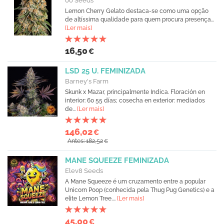
00 Seeds
Lemon Cherry Gelato destaca-se como uma opção
de altíssima qualidade para quem procura presença...
[Ler mais]
16,50
€
LSD 25 U. FEMINIZADA
Barney's Farm
Skunk x Mazar, principalmente Indica. Floración en
interior: 60 55 días; cosecha en exterior: mediados
de...
[Ler mais]
146,02
€
Antes: 182,52
€
MANE SQUEEZE FEMINIZADA
Elev8 Seeds
A Mane Squeeze é um cruzamento entre a popular
Unicorn Poop (conhecida pela Thug Pug Genetics) e a
elite Lemon Tree....
[Ler mais]
45,00
€