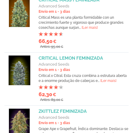
CRITICAL MASS FEMINIZADA
Advanced Seeds
Envio em 1 - 3 dias
Critical Mass es una planta formidable con un
crecimiento fuerte y vigoroso que produce grandes
cosechas aunque surjan...
[Ler mais]
66,50
€
Antes: 95,00
€
CRITICAL LEMON FEMINIZADA
Advanced Seeds
Envio em 1 - 3 dias
Critical x Citral. Esta cruza combina a estrutura aberta
e a enorme produção de cabeças e...
[Ler mais]
62,30
€
Antes: 89,00
€
ZKITTLEZ FEMINIZADA
Advanced Seeds
Envio em 1 - 3 dias
Grape Ape x Grapefruit, Índica dominante. Destaca-se