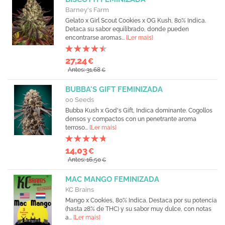
Barney's Farm
Gelato x Girl Scout Cookies x OG Kush, 80% Indica.
Detaca su sabor equilibrado, donde pueden
encontrarse aromas...
[Ler mais]
27,24
€
Antes: 31,68
€
BUBBA'S GIFT FEMINIZADA
00 Seeds
Bubba Kush x God's Gift, Indica dominante. Cogollos
densos y compactos con un penetrante aroma
terroso...
[Ler mais]
14,03
€
Antes: 16,50
€
MAC MANGO FEMINIZADA
KC Brains
Mango x Cookies, 80% Indica. Destaca por su potencia
(hasta 28% de THC) y su sabor muy dulce, con notas
a...
[Ler mais]