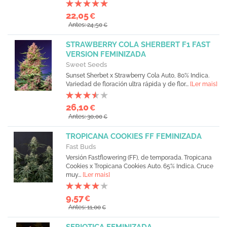
22,05
€
Antes: 24,50
€
STRAWBERRY COLA SHERBERT F1 FAST
VERSION FEMINIZADA
Sweet Seeds
Sunset Sherbet x Strawberry Cola Auto, 80% Indica.
Variedad de floración ultra rápida y de flor...
[Ler mais]
26,10
€
Antes: 30,00
€
TROPICANA COOKIES FF FEMINIZADA
Fast Buds
Versión Fastflowering (FF), de temporada. Tropicana
Cookies x Tropicana Cookies Auto. 65% Indica. Cruce
muy...
[Ler mais]
9,57
€
Antes: 11,00
€