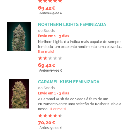
69,42
€
Antes: 89,00
€
NORTHERN LIGHTS FEMINIZADA
00 Seeds
Envio em 1 - 3 dias
Northern Lights é a Indica mais popular de sempre,
tem tudo, um excelente rendimento, uma elevada...
[Ler mais]
69,42
€
Antes: 89,00
€
CARAMEL KUSH FEMINIZADA
00 Seeds
Envio em 1 - 3 dias
A Caramel Kush da 00 Seeds é fruto de um
cruzamento entre uma seleção da Kosher Kush e a
nossa...
[Ler mais]
70,20
€
Antes: 90,00
€