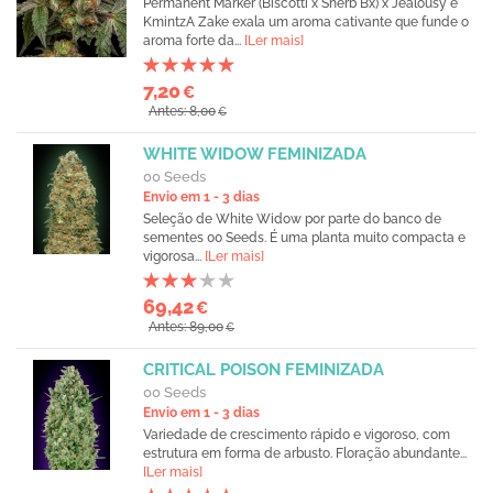
Permanent Marker (Biscotti x Sherb Bx) x Jealousy e
KmintzA Zake exala um aroma cativante que funde o
aroma forte da...
[Ler mais]
7,20
€
Antes: 8,00
€
WHITE WIDOW FEMINIZADA
00 Seeds
Envio em 1 - 3 dias
Seleção de White Widow por parte do banco de
sementes 00 Seeds. É uma planta muito compacta e
vigorosa...
[Ler mais]
69,42
€
Antes: 89,00
€
CRITICAL POISON FEMINIZADA
00 Seeds
Envio em 1 - 3 dias
Variedade de crescimento rápido e vigoroso, com
estrutura em forma de arbusto. Floração abundante...
[Ler mais]