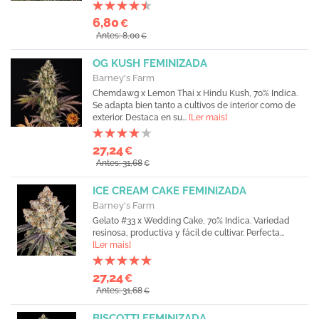
6,80
€
Antes: 8,00
€
OG KUSH FEMINIZADA
Barney's Farm
Chemdawg x Lemon Thai x Hindu Kush, 70% Indica.
Se adapta bien tanto a cultivos de interior como de
exterior. Destaca en su...
[Ler mais]
27,24
€
Antes: 31,68
€
ICE CREAM CAKE FEMINIZADA
Barney's Farm
Gelato #33 x Wedding Cake, 70% Indica. Variedad
resinosa, productiva y fácil de cultivar. Perfecta...
[Ler mais]
27,24
€
Antes: 31,68
€
BISCOTTI FEMINIZADA