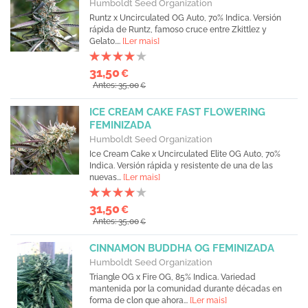
Humboldt Seed Organization
Runtz x Uncirculated OG Auto, 70% Indica. Versión
rápida de Runtz, famoso cruce entre Zkittlez y
Gelato....
[Ler mais]
31,50
€
Antes: 35,00
€
ICE CREAM CAKE FAST FLOWERING
FEMINIZADA
Humboldt Seed Organization
Ice Cream Cake x Uncirculated Elite OG Auto, 70%
Indica. Versión rápida y resistente de una de las
nuevas...
[Ler mais]
31,50
€
Antes: 35,00
€
CINNAMON BUDDHA OG FEMINIZADA
Humboldt Seed Organization
Triangle OG x Fire OG, 85% Indica. Variedad
mantenida por la comunidad durante décadas en
forma de clon que ahora...
[Ler mais]