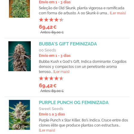
Envio em 1 - 3 dias
Seleção de Old Skunk, planta vigorosa e ramificada
com forma de arbusto. A 00 Skunk é uma...
[Ler mais]
69,42
€
Antes: 89,00
€
BUBBA'S GIFT FEMINIZADA
00 Seeds
Envio em 1 - 3 dias
Bubba Kush x God's Gift, Indica dominante. Cogollos
densos y compactos con un penetrante aroma
terroso...
[Ler mais]
69,42
€
Antes: 89,00
€
PURPLE PUNCH OG FEMINIZADA
Sweet Seeds
Envío 1 a 3 días
Purple Punch x Star Killer, 80% Indica. Cruce entre dos
clones élite que produce plantas con estructura...
[Ler mais]