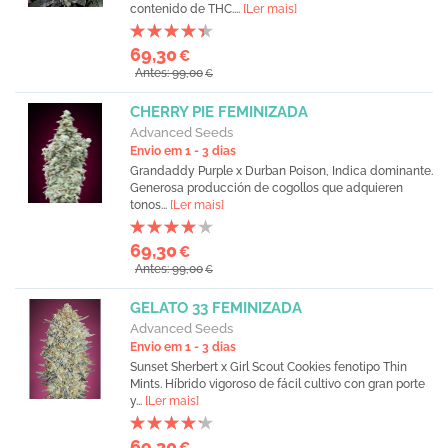
contenido de THC....
[Ler mais]
69,30
€
Antes: 99,00
€
CHERRY PIE FEMINIZADA
Advanced Seeds
Envio em 1 - 3 dias
Grandaddy Purple x Durban Poison, Indica dominante.
Generosa producción de cogollos que adquieren
tonos...
[Ler mais]
69,30
€
Antes: 99,00
€
GELATO 33 FEMINIZADA
Advanced Seeds
Envio em 1 - 3 dias
Sunset Sherbert x Girl Scout Cookies fenotipo Thin
Mints. Híbrido vigoroso de fácil cultivo con gran porte
y...
[Ler mais]
69,30
€