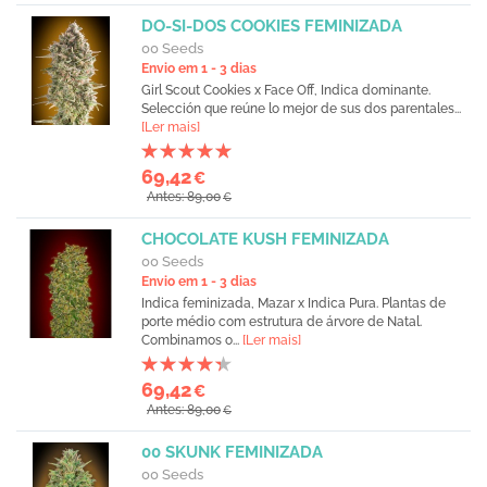
DO-SI-DOS COOKIES FEMINIZADA
00 Seeds
Envio em 1 - 3 dias
Girl Scout Cookies x Face Off, Indica dominante.
Selección que reúne lo mejor de sus dos parentales...
[Ler mais]
69,42
€
Antes: 89,00
€
CHOCOLATE KUSH FEMINIZADA
00 Seeds
Envio em 1 - 3 dias
Indica feminizada, Mazar x Indica Pura. Plantas de
porte médio com estrutura de árvore de Natal.
Combinamos o...
[Ler mais]
69,42
€
Antes: 89,00
€
00 SKUNK FEMINIZADA
00 Seeds