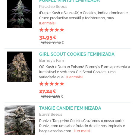
PURPLE MINTS FEMINIZADA
Paradise Seeds
(Purple Kush x Skunk #1) x Cookies, Indica dominante.
Cruce productivo versátil y todoterreno, muy...
[Ler mais]
31,95
€
Antes: 35,50
€
GIRL SCOUT COOKIES FEMINIZADA
Barney's Farm
OG Kush x Durban PoisonA Barney's Farm apresenta a
irresistível e sedutora Girl Scout Cookies, uma
variedade que...
[Ler mais]
27,24
€
Antes: 31,68
€
TANGIE CANDIE FEMINIZADA
Elev8 Seeds
Runtz x Tangerine CookiesCruzámos o nosso corte
Runtz, com um sabor frutado de citrinos tropicais e
bagas azedas com...
[Ler mais]