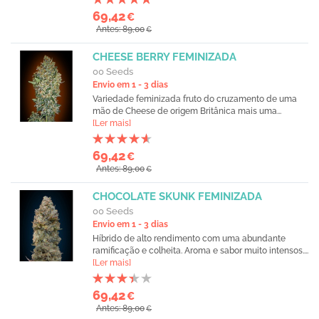
69,42
€
Antes: 89,00
€
CHEESE BERRY FEMINIZADA
00 Seeds
Envio em 1 - 3 dias
Variedade feminizada fruto do cruzamento de uma
mão de Cheese de origem Britânica mais uma...
[Ler mais]
69,42
€
Antes: 89,00
€
CHOCOLATE SKUNK FEMINIZADA
00 Seeds
Envio em 1 - 3 dias
Híbrido de alto rendimento com uma abundante
ramificação e colheita. Aroma e sabor muito intensos....
[Ler mais]
69,42
€
Antes: 89,00
€