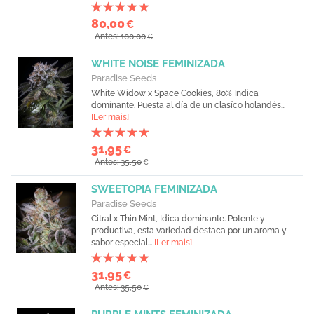
80,00
€
Antes: 100,00
€
WHITE NOISE FEMINIZADA
Paradise Seeds
White Widow x Space Cookies, 80% Indica
dominante. Puesta al día de un clasíco holandés...
[Ler mais]
31,95
€
Antes: 35,50
€
SWEETOPIA FEMINIZADA
Paradise Seeds
Citral x Thin Mint, Idica dominante. Potente y
productiva, esta variedad destaca por un aroma y
sabor especial...
[Ler mais]
31,95
€
Antes: 35,50
€