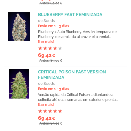
Antes: 89,00
€
BLUEBERRY FAST FEMINIZADA
00 Seeds
Envio em 1 - 3 dias
Blueberry x Auto Blueberry. Versión temprana de
Blueberry, desarrollada al cruzar el parental...
[Ler mais]
69,42
€
Antes: 89,00
€
CRITICAL POISON FAST VERSION
FEMINIZADA
00 Seeds
Envio em 1 - 3 dias
Versão rápida da Critical Poison, adiantando a
colheita até duas semanas em exterior e pronta...
[Ler mais]
69,42
€
Antes: 89,00
€