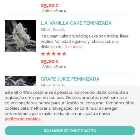
25,20
€
Antes: 28,00
€
L.A. VANILLA CAKE FEMINIZADA
Silent Seeds
Ice Cream Cake x Wedding Cake. 70% Indica, línea
exótica. Variedad vigorosa y robusta con una
distancia de...
[Ler mais]
25,20
€
Antes: 28,00
€
GRAPE JUICE FEMINIZADA
Silent Seeds
Este sítio Web destina-se a pessoas maiores de idade, consulte a
Purple Punch x Grape Soda. 85% Indica, línea exótica.
legislação em vigor no seu país. Os seus produtos destinam-se a
Plantas compactas con entrenudos cortos, muchos...
coleccionadores, nunca para utilização ou consumo. Também utiliza
[Ler mais]
cookies para melhorar a navegação, se continuar a navegar
entendemos que é maior de idade e que aceita a nossa
23,40
€
política de cookies.
Antes: 26,00
€
COOKIELATO FEMINIZADA