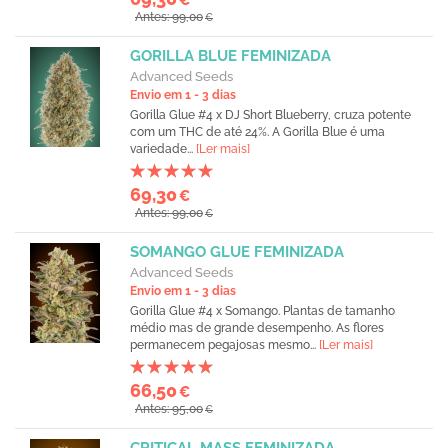
Antes: 99,00
€
GORILLA BLUE FEMINIZADA
Advanced Seeds
Envio em 1 - 3 dias
Gorilla Glue #4 x DJ Short Blueberry, cruza potente
com um THC de até 24%. A Gorilla Blue é uma
variedade...
[Ler mais]
69,30
€
Antes: 99,00
€
SOMANGO GLUE FEMINIZADA
Advanced Seeds
Envio em 1 - 3 dias
Gorilla Glue #4 x Somango. Plantas de tamanho
médio mas de grande desempenho. As flores
permanecem pegajosas mesmo...
[Ler mais]
66,50
€
Antes: 95,00
€