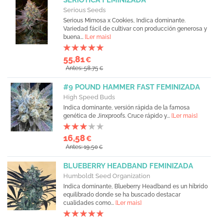
SERIOTICA FEMINIZADA
Serious Seeds
Serious Mimosa x Cookies, Indica dominante.
Variedad fácil de cultivar con producción generosa y
buena...
[Ler mais]
55,81
€
Antes: 58,75
€
#9 POUND HAMMER FAST FEMINIZADA
High Speed Buds
Indica dominante, versión rápida de la famosa
genética de Jinxproofs. Cruce rápido y...
[Ler mais]
16,58
€
Antes: 19,50
€
BLUEBERRY HEADBAND FEMINIZADA
Humboldt Seed Organization
Indica dominante, Blueberry Headband es un híbrido
equilibrado donde se ha buscado destacar
cualidades como...
[Ler mais]