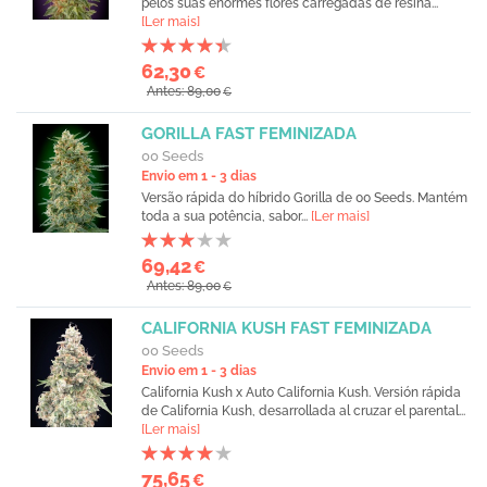
pelos suas enormes flores carregadas de resina...
[Ler mais]
62,30
€
Antes: 89,00
€
GORILLA FAST FEMINIZADA
00 Seeds
Envio em 1 - 3 dias
Versão rápida do híbrido Gorilla de 00 Seeds. Mantém
toda a sua potência, sabor...
[Ler mais]
69,42
€
Antes: 89,00
€
CALIFORNIA KUSH FAST FEMINIZADA
00 Seeds
Envio em 1 - 3 dias
California Kush x Auto California Kush. Versión rápida
de California Kush, desarrollada al cruzar el parental...
[Ler mais]
75,65
€