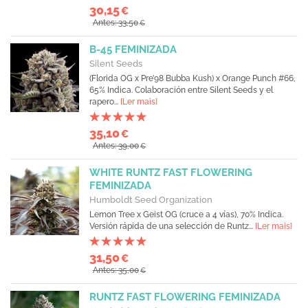
30,15
€
Antes: 33,50
€
B-45 FEMINIZADA
Silent Seeds
(Florida OG x Pre’98 Bubba Kush) x Orange Punch #66,
65% Indica. Colaboración entre Silent Seeds y el
rapero...
[Ler mais]
35,10
€
Antes: 39,00
€
WHITE RUNTZ FAST FLOWERING
FEMINIZADA
Humboldt Seed Organization
Lemon Tree x Geist OG (cruce a 4 vías), 70% Indica.
Versión rápida de una selección de Runtz...
[Ler mais]
31,50
€
Antes: 35,00
€
RUNTZ FAST FLOWERING FEMINIZADA