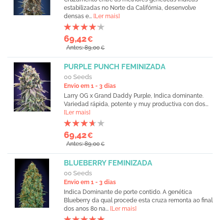
estabilizadas no Norte da Califórnia, desenvolve
densas e...
[Ler mais]
69,42
€
Antes: 89,00
€
PURPLE PUNCH FEMINIZADA
00 Seeds
Envio em 1 - 3 dias
Larry OG x Grand Daddy Purple, Indica dominante.
Variedad rápida, potente y muy productiva con dos...
[Ler mais]
69,42
€
Antes: 89,00
€
BLUEBERRY FEMINIZADA
00 Seeds
Envio em 1 - 3 dias
Indica Dominante de porte contido. A genética
Blueberry da qual procede esta cruza remonta ao final
dos anos 80 na...
[Ler mais]