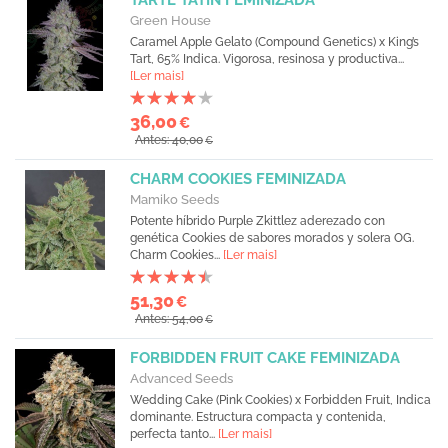
TARTE TATIN FEMINIZADA
Green House
Caramel Apple Gelato (Compound Genetics) x King’s
Tart, 65% Indica. Vigorosa, resinosa y productiva...
[Ler mais]
36,00
€
Antes: 40,00
€
CHARM COOKIES FEMINIZADA
Mamiko Seeds
Potente híbrido Purple Zkittlez aderezado con
genética Cookies de sabores morados y solera OG.
Charm Cookies...
[Ler mais]
51,30
€
Antes: 54,00
€
FORBIDDEN FRUIT CAKE FEMINIZADA
Advanced Seeds
Wedding Cake (Pink Cookies) x Forbidden Fruit, Indica
dominante. Estructura compacta y contenida,
perfecta tanto...
[Ler mais]