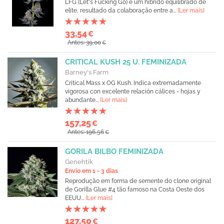
LFG (Let's Fucking Go) é um híbrido equilibrado de
elite, resultado da colaboração entre a...
[Ler mais]
33,54
€
Antes: 39,00
€
CRITICAL KUSH 25 U. FEMINIZADA
Barney's Farm
Critical Mass x OG Kush. Indica extremadamente
vigorosa con excelente relación cálices - hojas y
abundante...
[Ler mais]
157,25
€
Antes: 196,56
€
GORILA BILBO FEMINIZADA
Genehtik
Envio em 1 - 3 dias
Reprodução em forma de semente do clone original
de Gorilla Glue #4 tão famoso na Costa Oeste dos
EEUU...
[Ler mais]
127,50
€