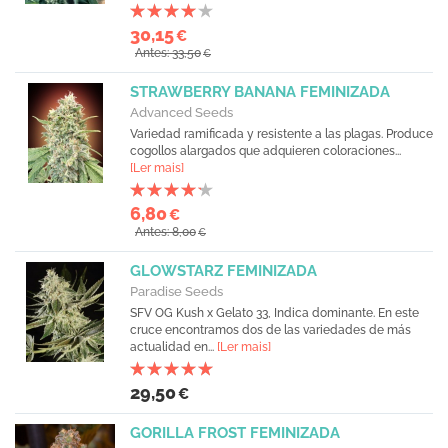
30,15
€
Antes: 33,50
€
STRAWBERRY BANANA FEMINIZADA
Advanced Seeds
Variedad ramificada y resistente a las plagas. Produce
cogollos alargados que adquieren coloraciones...
[Ler mais]
6,80
€
Antes: 8,00
€
GLOWSTARZ FEMINIZADA
Paradise Seeds
SFV OG Kush x Gelato 33, Indica dominante. En este
cruce encontramos dos de las variedades de más
actualidad en...
[Ler mais]
29,50
€
GORILLA FROST FEMINIZADA