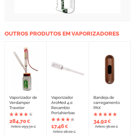
OUTROS PRODUTOS EM VAPORIZADORES
Vaporizador de
Vaporizador
Bandeja de
Verdamper
AroMed 4.0:
carregamento
Traveler
Recambio
PAX
Portahierbas
284,70
34,92
€
€
17,46
€
Antes: 293,50
Antes: 36,00
€
€
Antes: 18,00
€