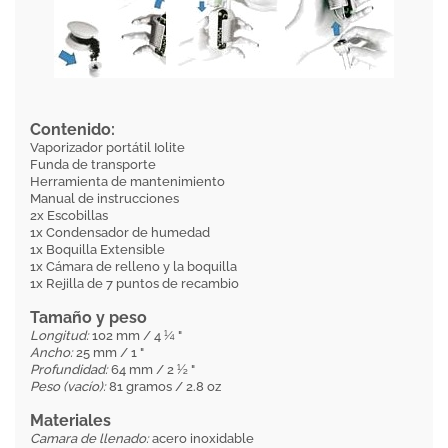
Contenido:
Vaporizador portátil Iolite
Funda de transporte
Herramienta de mantenimiento
Manual de instrucciones
2x Escobillas
1x Condensador de humedad
1x Boquilla Extensible
1x Cámara de relleno y la boquilla
1x Rejilla de 7 puntos de recambio
Tamaño y peso
Longitud:
102 mm / 4 ¼ "
Ancho:
25 mm / 1 "
Profundidad:
64 mm / 2 ½ "
Peso (vacío):
81 gramos / 2.8 oz
Materiales
Camara de llenado:
acero inoxidable