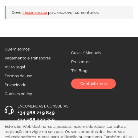
Deve
iniciar sessão
para escrever comentários
Quem somos
Guias / Manuais
Pagamento e transporte
Presentes
Aviso legal
TH-Blog
Termos de uso
Contacte-nos
Privacidade
Cookies policy
ENCOMENDAS E CONSULTAS
+34 968 219 849
+34 968 223 759
Este sítio Web destina-se a pessoas maiores de idade, consulte a
HORÁRIO DE ATENDIMENTO
legislação em vigor no seu país. Os seus produtos destinam-se a
coleccionadores, nunca para utilização ou consumo. Também utiliza
Segunda a Sexta 10:00 - 19:00