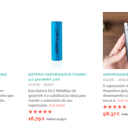
-MAX
BATERIA VAPORIZADOR STARRY
VAPORIZADOR
4.0 3200MAH 3.6V
XVAPE - XMA
XVAPE - XMAX
O vaporizador 
um
Esta bateria DLG INR18650 de
dispositivo portá
enho que
3200mAh é a substituição ideal para
desempenho co
e...
manter a autonomia do seu
secas e...
[Ler m
vaporizador...
[Ler mais]
98,37
€
Ante
16,79
€
Antes: 17,31
€