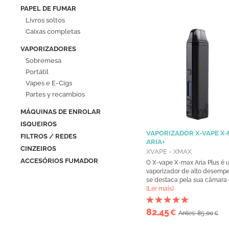
PAPEL DE FUMAR
Livros soltos
Caixas completas
VAPORIZADORES
Sobremesa
Portátil
Vapes e E-Cigs
Partes y recambios
MÁQUINAS DE ENROLAR
ISQUEIROS
VAPORIZADOR X-VAPE X
FILTROS / REDES
ARIA+
CINZEIROS
XVAPE - XMAX
ACCESÓRIOS FUMADOR
O X-vape X-max Aria Plus é 
vaporizador de alto desemp
se destaca pela sua câmara d
[Ler mais]
82,45
€
Antes: 85,00
€