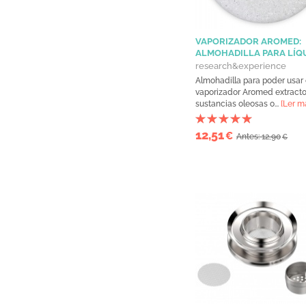
VAPORIZADOR AROMED:
ALMOHADILLA PARA LÍQ
research&experience
Almohadilla para poder usar 
vaporizador Aromed extractos
sustancias oleosas o...
[Ler m
12,51
€
Antes: 12,90
€