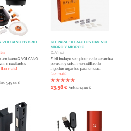
R VOLCANO HYBRID
KIT PARA EXTRACTOS DAVINCI
MIQRO Y MIQRO C
DaVinci
dias
de um ícone.O VOLCANO
El kit incluye seis piedras de cerámica
as e excitantes
porosas y seis almohadillas de
.
[Ler mais]
algodón orgánico para un uso...
[Ler mais]
tes: 549,00
€
13,58
€
Antes: 14,00
€