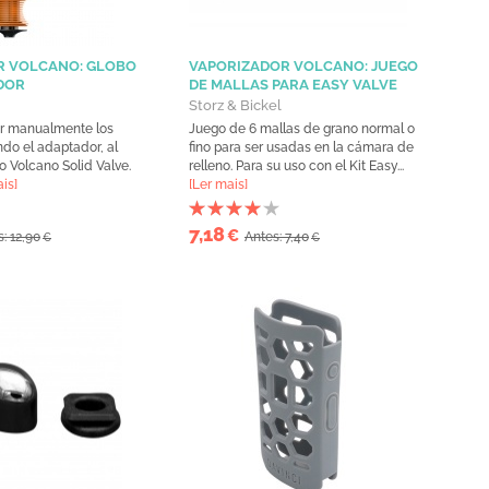
R VOLCANO: GLOBO
VAPORIZADOR VOLCANO: JUEGO
DOR
DE MALLAS PARA EASY VALVE
Storz & Bickel
r manualmente los
Juego de 6 mallas de grano normal o
ndo el adaptador, al
fino para ser usadas en la cámara de
co Volcano Solid Valve.
relleno. Para su uso con el Kit Easy...
is]
[Ler mais]
7,18
€
: 12,90
Antes: 7,40
€
€