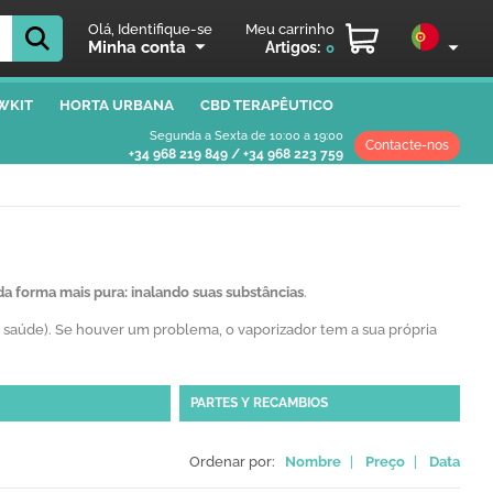
Olá, Identifique-se
Meu carrinho
Minha conta
Artigos:
0
WKIT
HORTA URBANA
CBD TERAPÊUTICO
Segunda a Sexta de 10:00 a 19:00
Contacte-nos
+34 968 219 849
/
+34 968 223 759
da forma mais pura: inalando suas substâncias
.
e). Se houver um problema, o vaporizador tem a sua própria
PARTES Y RECAMBIOS
Ordenar por:
Nombre
|
Preço
|
Data