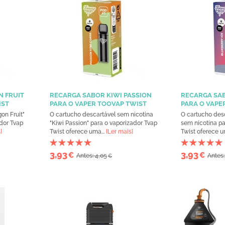
 FRUIT
RECARGA SABOR KIWI PASSION
RECARGA SAB
IST
PARA O VAPER TOOVAP TWIST
PARA O VAPE
on Fruit"
O cartucho descartável sem nicotina
O cartucho desc
dor Tvap
"Kiwi Passion" para o vaporizador Tvap
sem nicotina pa
]
Twist oferece uma...
[Ler mais]
Twist oferece u
3,93
3,93
€
€
Antes: 4,05
Antes:
€