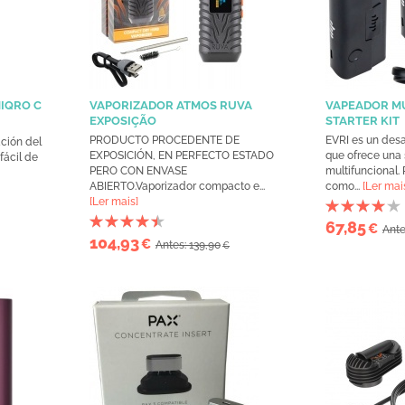
IQRO C
VAPORIZADOR ATMOS RUVA
VAPEADOR MU
EXPOSIÇÃO
STARTER KIT
PRODUCTO PROCEDENTE DE
EVRI es un desa
ación del
EXPOSICIÓN, EN PERFECTO ESTADO
que ofrece una
ácil de
PERO CON ENVASE
multifuncional. 
ABIERTO.Vaporizador compacto e...
como...
[Ler mai
[Ler mais]
67,85
€
Ante
104,93
€
Antes: 139,90
€