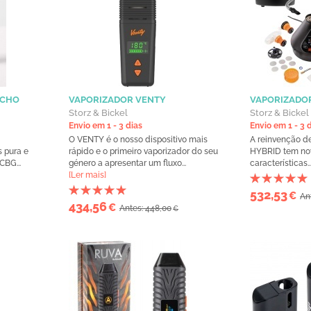
UCHO
VAPORIZADOR VENTY
VAPORIZADO
Storz & Bickel
Storz & Bickel
Envio em 1 - 3 dias
Envio em 1 - 3 
O VENTY é o nosso dispositivo mais
A reinvenção 
 pura e
rápido e o primeiro vaporizador do seu
HYBRID tem nov
BG...
género a apresentar um fluxo...
características..
[Ler mais]
532,53
€
An
434,56
€
Antes: 448,00
€