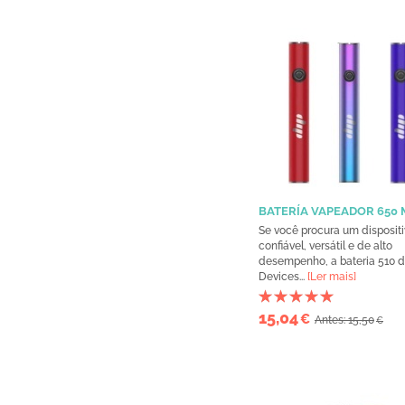
BATERÍA VAPEADOR 650 
Se você procura um disposit
confiável, versátil e de alto
desempenho, a bateria 510 d
Devices...
[Ler mais]
15,04
€
Antes: 15,50
€