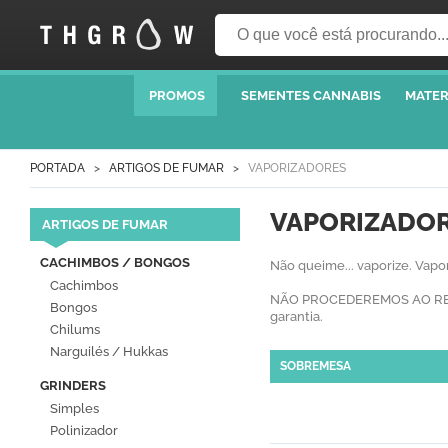
PROMOS
SEMENTES CANNABIS
MATER
PORTADA
ARTIGOS DE FUMAR
VAPORIZADORES
VAPORIZADO
ARTIGOS DE FUMAR
CACHIMBOS / BONGOS
Não queime... vaporize. Vapo
Cachimbos
NÃO PROCEDEREMOS AO REEMB
Bongos
garantia.
Chilums
Narguilés / Hukkas
SOBREMESA
GRINDERS
Simples
Polinizador