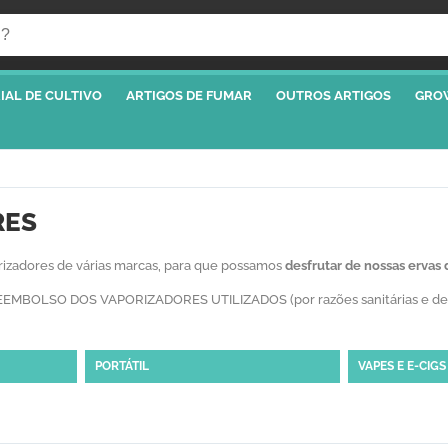
IAL DE CULTIVO
ARTIGOS DE FUMAR
OUTROS ARTIGOS
GRO
RES
rizadores de várias marcas, para que possamos
desfrutar de nossas ervas 
OLSO DOS VAPORIZADORES UTILIZADOS (por razões sanitárias e de saúd
PORTÁTIL
VAPES E E-CIGS