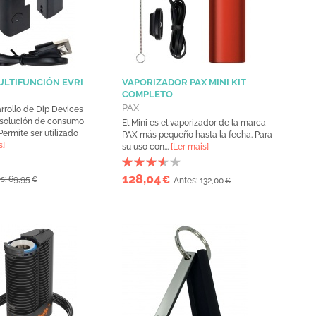
LTIFUNCIÓN EVRI
VAPORIZADOR PAX MINI KIT
COMPLETO
PAX
rrollo de Dip Devices
 solución de consumo
El Mini es el vaporizador de la marca
Permite ser utilizado
PAX más pequeño hasta la fecha. Para
s]
su uso con...
[Ler mais]
128,04
€
s: 69,95
€
Antes: 132,00
€