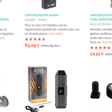
VAPORIZADOR AVANT
VAPORIZADO
UIDOS
CON ADAPTA
XVAPE - XMAX
Storz & Bickel
Para su uso con hierbas secas.
en el
Vaporizador portátil de convección con
Permite cambia
 líquidos,
un diseño plano...
[Ler mais]
globos reutiliza
ais]
estilo del clási
Para su...
[Ler ma
63,05
€
Antes: 65,00
€
12,51
€
Antes