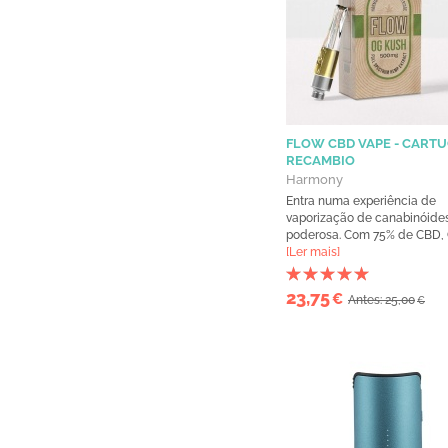
FLOW CBD VAPE - CART
RECAMBIO
Harmony
Entra numa experiência de
vaporização de canabinóides
poderosa. Com 75% de CBD, C
[Ler mais]
23,75
€
Antes: 25,00
€