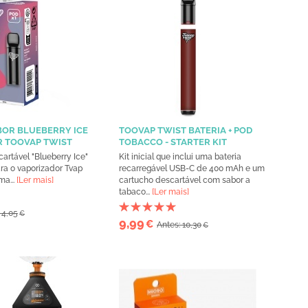
OR BLUEBERRY ICE
TOOVAP TWIST BATERIA + POD
R TOOVAP TWIST
TOBACCO - STARTER KIT
artável "Blueberry Ice"
Kit inicial que inclui uma bateria
ra o vaporizador Tvap
recarregável USB-C de 400 mAh e um
ma...
[Ler mais]
cartucho descartável com sabor a
tabaco...
[Ler mais]
 4,05
€
9,99
€
Antes: 10,30
€