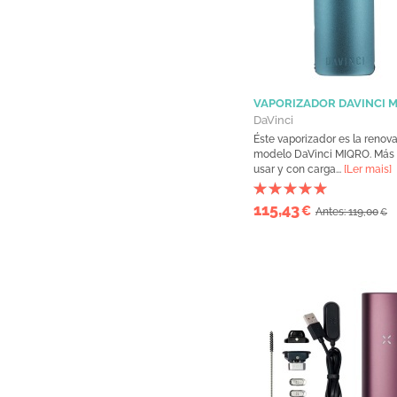
VAPORIZADOR DAVINCI M
DaVinci
Éste vaporizador es la renov
modelo DaVinci MIQRO. Más f
usar y con carga...
[Ler mais]
115,43
€
Antes: 119,00
€