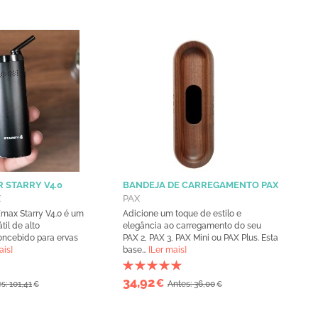
 STARRY V4.0
BANDEJA DE CARREGAMENTO PAX
X
PAX
Xmax Starry V4.0 é um
Adicione um toque de estilo e
til de alto
elegância ao carregamento do seu
ncebido para ervas
PAX 2, PAX 3, PAX Mini ou PAX Plus. Esta
ais]
base...
[Ler mais]
34,92
€
s: 101,41
Antes: 36,00
€
€