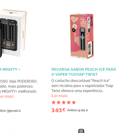
 MIGHTY +
RECARGA SABOR PEACH ICE PARA
O VAPER TOOVAP TWIST
O cartucho descartável "Peach Ice"
ROSO. Seja PODEROSO.
sem nicotina para o vaporizador Tvap
pido, mais poderoso.
Twist oferece uma experiência...
do MIGHTY+ melhorado.
[Ler mais]
Ler mais]
3,93
€
Antes: 4,05
tes: 390,00
€
€