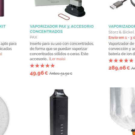
KIT
VAPORIZADOR PAX 3: ACCESORIO
VAPORIZADOR
CONCENTRADOS
Storz & Bickel
PAX
Envio em 1 - 3 
 apto para
Inserto para su uso con concentrados,
Vaporizador de b
picadas
de forma que se puedan vaporizar
convección y a
s]
concentrados sólidos o ceras. Este
batería de ion de 
accesorio...
[Ler mais]
289,06
€
An
49,96
€
Antes: 51,50
€