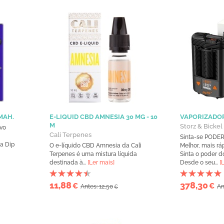
MAH.
E-LIQUID CBD AMNESIA 30 MG - 10
VAPORIZADOR
M
Storz & Bickel
ivo
Cali Terpenes
Sinta-se PODE
a Dip
O e-líquido CBD Amnesia da Cali
Melhor, mais rá
Terpenes é uma mistura líquida
Sinta o poder 
destinada à...
[Ler mais]
Desde o seu...
[
11,88
378,30
€
€
Antes: 12,50
An
€