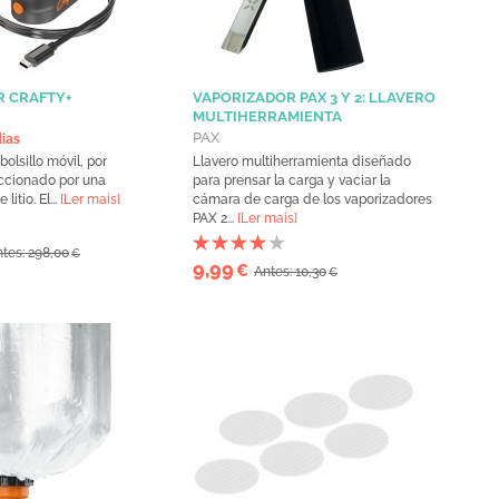
 CRAFTY+
VAPORIZADOR PAX 3 Y 2: LLAVERO
MULTIHERRAMIENTA
PAX
dias
olsillo móvil, por
Llavero multiherramienta diseñado
ccionado por una
para prensar la carga y vaciar la
litio. El...
[Ler mais]
cámara de carga de los vaporizadores
PAX 2...
[Ler mais]
tes: 298,00
€
9,99
€
Antes: 10,30
€