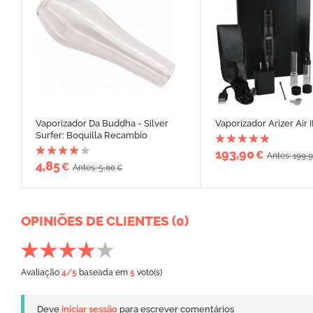
Vaporizador Da Buddha - Silver
Vaporizador Arizer Air I
Surfer: Boquilla Recambio
193,90
€
Antes: 199,
4,85
€
Antes: 5,00
€
OPINIÕES DE CLIENTES (0)
Avaliação
4
/5
baseada em
5
voto(s)
Deve
iniciar sessão
para escrever comentários