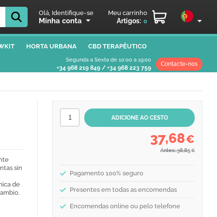
Olá, Identifique-se
Meu carrinho
Minha conta
Artigos:
0
WKIT
HORTA URBANA
CBD TERAPÊUTICO
Segunda a Sexta de 10:00 a 19:00
Contacte-nos
+34 968 219 849
/
+34 968 223 759
37,68
€
Antes: 38,85
€
nte
ntas sin
Pagamento 100% seguro
mica de
Presentes em todas as encomendas
cambio.
Encomendas online ou pelo telefone