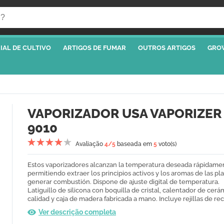
IAL DE CULTIVO
ARTIGOS DE FUMAR
OUTROS ARTIGOS
GRO
VAPORIZADOR USA VAPORIZER
9010
Avaliação
4
/5
baseada em
5
voto(s)
Estos vaporizadores alcanzan la temperatura deseada rápidame
permitiendo extraer los principios activos y los aromas de las pla
generar combustión. Dispone de ajuste digital de temperatura.
Latiguillo de silicona con boquilla de cristal, calentador de cerá
calidad y caja de madera fabricada a mano. Incluye rejillas de re
Ver descrição completa