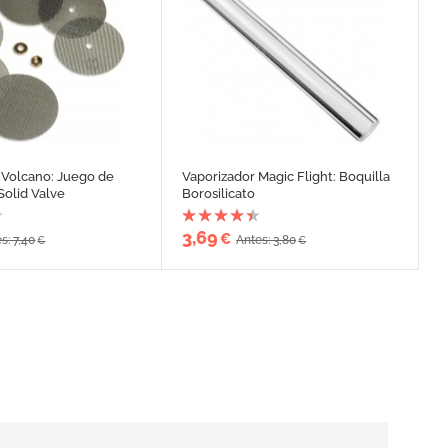
 Volcano: Juego de
Vaporizador Magic Flight: Boquilla
Solid Valve
Borosilicato
3,69
€
s: 7,40
Antes: 3,80
€
€