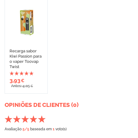
Recarga sabor
Kiwi Passion para
o vaper Toovap
Twist
3,93
€
Antes: 4,05
€
OPINIÕES DE CLIENTES (0)
Avaliação
5
/5
baseada em
1
voto(s)