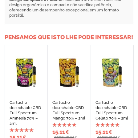
design ergonômico e compacto não sacrifica potência,
oferecendo um desempenho excepcional em um formato
portátil.
PENSAMOS QUE ISTO LHE PODE INTERESSAR!
Cartucho
Cartucho
Cartucho
desechable CBD
desechable CBD
desechable CBD
Full Spectrum
Full Spectrum
Full Spectrum
Amnesia 70% –
Mango 70% – 2ml
Gelato 70% – 2ml
2ml
15,11
15,11
€
€
15,11
€
Antes: 15,90
Antes: 15,90
€
€