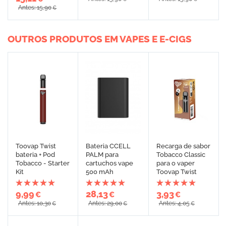
Antes: 15,90
€
OUTROS PRODUTOS EM VAPES E E-CIGS
Toovap Twist
Bateria CCELL
Recarga de sabor
bateria + Pod
PALM para
Tobacco Classic
Tobacco - Starter
cartuchos vape
para o vaper
Kit
500 mAh
Toovap Twist
9,99
28,13
3,93
€
€
€
Antes: 10,30
Antes: 29,00
Antes: 4,05
€
€
€