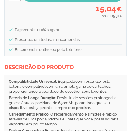
15,04
€
Antes: 15,50
€
Pagamento 100% seguro
Presentes em todas as encomendas
Encomendas online ou pelo telefone
DESCRIÇÃO DO PRODUTO
Compatibilidade Universal:
Equipada com rosca 510, esta
bateria é compatível com uma ampla gama de cartuchos,
proporcionando a liberdade de escolher seus favoritos.
Bateria de Longa Duração:
Desfrute de sessões prolongadas
graças à sua capacidade de 650mAh, garantindo que seu
dispositivo esteja pronto sempre que precisar.
Carregamento Prático:
O recarregamento é simples e rápido
através de uma porta microUSB, para que você possa voltar a
vaporizar em pouco tempo.
Design Compacto e Potente:
Ideal para levar com você, seu