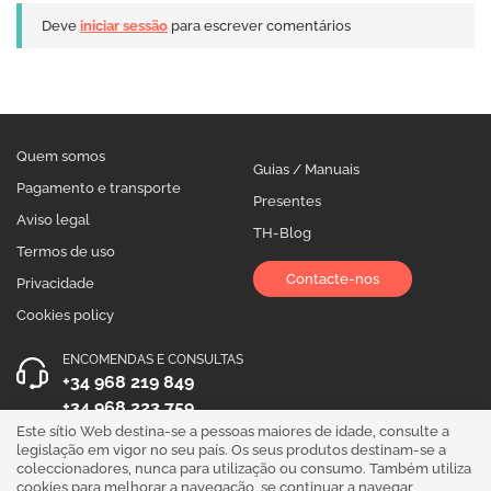
Deve
iniciar sessão
para escrever comentários
Quem somos
Guias / Manuais
Pagamento e transporte
Presentes
Aviso legal
TH-Blog
Termos de uso
Contacte-nos
Privacidade
Cookies policy
ENCOMENDAS E CONSULTAS
+34 968 219 849
+34 968 223 759
Este sítio Web destina-se a pessoas maiores de idade, consulte a
HORÁRIO DE ATENDIMENTO
legislação em vigor no seu país. Os seus produtos destinam-se a
coleccionadores, nunca para utilização ou consumo. Também utiliza
Segunda a Sexta 10:00 - 19:00
cookies para melhorar a navegação, se continuar a navegar