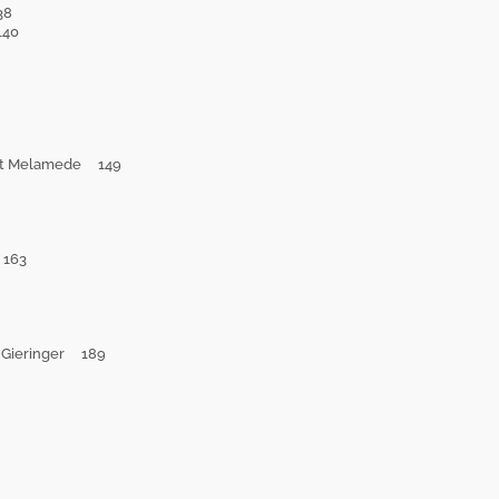
38
140
ert Melamede 149
 163
le Gieringer 189