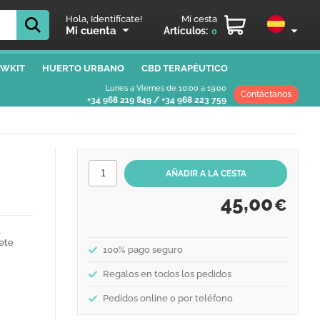
Hola, Identifícate!
Mi cesta
Mi cuenta
Artículos:
0
WKIT
HUERTO URBANO
CBD TERAPÉUTICO
Lunes a Viernes de 10:00 a 19:00
Contáctanos
+34 968 219 849
/
+34 968 223 759
45,00
€
l
ete
100% pago seguro
Regalos en todos los pedidos
Pedidos online o por teléfono