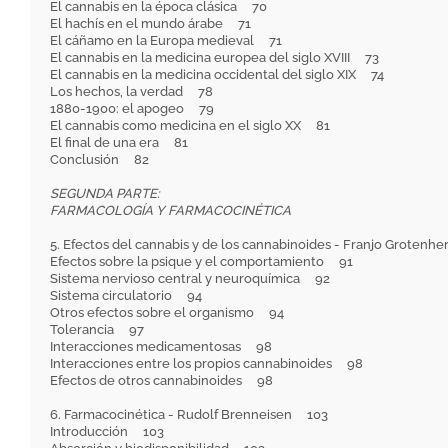
El cannabis en la época clásica 70
El hachís en el mundo árabe 71
El cáñamo en la Europa medieval 71
El cannabis en la medicina europea del siglo XVIII 73
El cannabis en la medicina occidental del siglo XIX 74
Los hechos, la verdad 78
1880-1900: el apogeo 79
El cannabis como medicina en el siglo XX 81
El final de una era 81
Conclusión 82
SEGUNDA PARTE:
FARMACOLOGÍA Y FARMACOCINÉTICA
5. Efectos del cannabis y de los cannabinoides - Franjo Grote
Efectos sobre la psique y el comportamiento 91
Sistema nervioso central y neuroquímica 92
Sistema circulatorio 94
Otros efectos sobre el organismo 94
Tolerancia 97
Interacciones medicamentosas 98
Interacciones entre los propios cannabinoides 98
Efectos de otros cannabinoides 98
6. Farmacocinética - Rudolf Brenneisen 103
Introducción 103