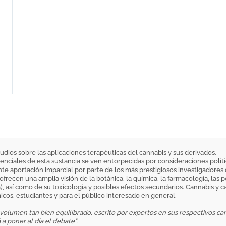
dios sobre las aplicaciones terapéuticas del cannabis y sus derivados.
nciales de esta sustancia se ven entorpecidas por consideraciones polític
te aportación imparcial por parte de los más prestigiosos investigadores 
frecen una amplia visión de la botánica, la química, la farmacología, las p
), así como de su toxicología y posibles efectos secundarios. Cannabis y c
icos, estudiantes y para el público interesado en general.
un volumen tan bien equilibrado, escrito por expertos en sus respectivos c
a poner al día el debate".