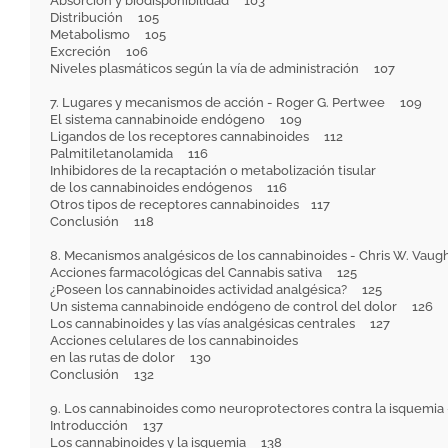
Absorción y biodisponibilidad 103
Distribución 105
Metabolismo 105
Excreción 106
Niveles plasmáticos según la vía de administración 107
7. Lugares y mecanismos de acción - Roger G. Pertwee 109
El sistema cannabinoide endógeno 109
Ligandos de los receptores cannabinoides 112
Palmitiletanolamida 116
Inhibidores de la recaptación o metabolización tisular
de los cannabinoides endógenos 116
Otros tipos de receptores cannabinoides 117
Conclusión 118
8. Mecanismos analgésicos de los cannabinoides - Chris W. Vaug
Acciones farmacológicas del Cannabis sativa 125
¿Poseen los cannabinoides actividad analgésica? 125
Un sistema cannabinoide endógeno de control del dolor 126
Los cannabinoides y las vías analgésicas centrales 127
Acciones celulares de los cannabinoides
en las rutas de dolor 130
Conclusión 132
9. Los cannabinoides como neuroprotectores contra la isquem
Introducción 137
Los cannabinoides y la isquemia 138