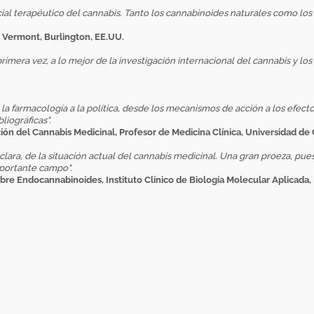
cial terapéutico del cannabis. Tanto los cannabinoides naturales como los s
de Vermont, Burlington, EE.UU.
primera vez, a lo mejor de la investigación internacional del cannabis y l
 la farmacología a la política, desde los mecanismos de acción a los efecto
iográficas".
ón del Cannabis Medicinal, Profesor de Medicina Clínica, Universidad de C
 clara, de la situación actual del cannabis medicinal. Una gran proeza, pu
mportante campo".
bre Endocannabinoides, Instituto Clínico de Biología Molecular Aplicada, Po