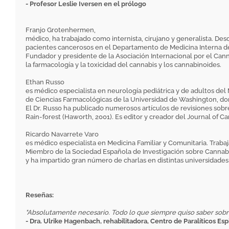
- Profesor Leslie Iversen en el prólogo
Franjo Grotenhermen,
médico, ha trabajado como internista, cirujano y generalista. De
pacientes cancerosos en el Departamento de Medicina Interna de
Fundador y presidente de la Asociación Internacional por el Can
la farmacología y la toxicidad del cannabis y los cannabinoides.
Ethan Russo
es médico especialista en neurología pediátrica y de adultos del
de Ciencias Farmacológicas de la Universidad de Washington, d
El Dr. Russo ha publicado numerosos artículos de revisiones sobr
Rain-forest (Haworth, 2001). Es editor y creador del Journal of 
Ricardo Navarrete Varo
es médico especialista en Medicina Familiar y Comunitaria. Traba
Miembro de la Sociedad Española de Investigación sobre Cannabin
y ha impartido gran número de charlas en distintas universidades
Reseñas:
"Absolutamente necesario. Todo lo que siempre quiso saber sobre e
- Dra. Ulrike Hagenbach, rehabilitadora, Centro de Paralíticos Es