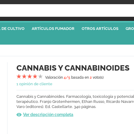
 DE CULTIVO
ARTÍCULOS FUMADOR
OTROS ARTÍCULOS
GRO
CANNABIS Y CANNABINOIDES
Valoración
4
/5
basada en
2
voto(s)
1 opinión de cliente
Cannabis y Cannabinoides. Farmacología, toxicología y potencia
terapéutico. Franjo Grotenhermen, Ethan Russo, Ricardo Navarr
Varo (editores). Ed. Castellarte. 340 páginas.
Ver descripción completa