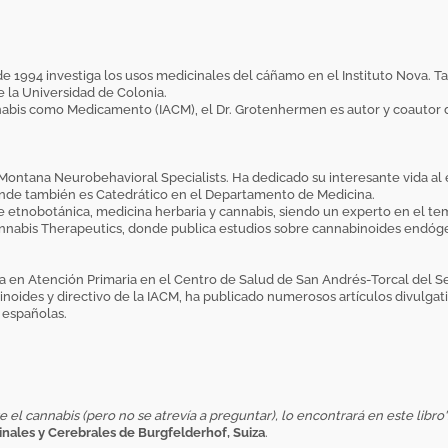
sde 1994 investiga los usos medicinales del cáñamo en el Instituto Nova. 
 la Universidad de Colonia.
nabis como Medicamento (IACM), el Dr. Grotenhermen es autor y coautor de
 Montana Neurobehavioral Specialists. Ha dedicado su interesante vida al
onde también es Catedrático en el Departamento de Medicina.
e etnobotánica, medicina herbaria y cannabis, siendo un experto en el tem
Cannabis Therapeutics, donde publica estudios sobre cannabinoides endóge
ja en Atención Primaria en el Centro de Salud de San Andrés-Torcal del S
oides y directivo de la IACM, ha publicado numerosos artículos divulgati
 españolas.
l cannabis (pero no se atrevía a preguntar), lo encontrará en este libro"
pinales y Cerebrales de Burgfelderhof, Suiza
.