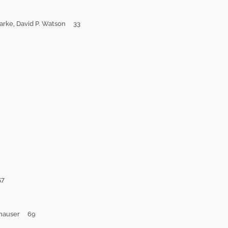
Clarke, David P. Watson 33
57
ankhauser 69