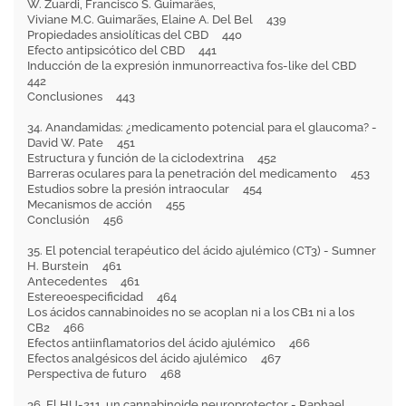
W. Zuardi, Francisco S. Guimarães,
Viviane M.C. Guimarães, Elaine A. Del Bel 439
Propiedades ansiolíticas del CBD 440
Efecto antipsicótico del CBD 441
Inducción de la expresión inmunorreactiva fos-like del CBD
442
Conclusiones 443
34. Anandamidas: ¿medicamento potencial para el glaucoma? -
David W. Pate 451
Estructura y función de la ciclodextrina 452
Barreras oculares para la penetración del medicamento 453
Estudios sobre la presión intraocular 454
Mecanismos de acción 455
Conclusión 456
35. El potencial terapéutico del ácido ajulémico (CT3) - Sumner
H. Burstein 461
Antecedentes 461
Estereoespecificidad 464
Los ácidos cannabinoides no se acoplan ni a los CB1 ni a los
CB2 466
Efectos antiinflamatorios del ácido ajulémico 466
Efectos analgésicos del ácido ajulémico 467
Perspectiva de futuro 468
36. El HU-211, un cannabinoide neuroprotector - Raphael