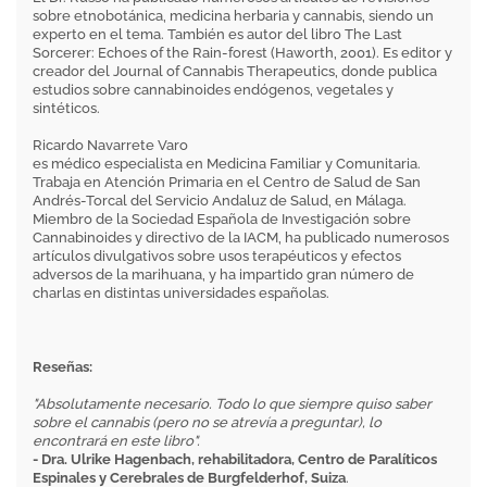
sobre etnobotánica, medicina herbaria y cannabis, siendo un
experto en el tema. También es autor del libro The Last
Sorcerer: Echoes of the Rain-forest (Haworth, 2001). Es editor y
creador del Journal of Cannabis Therapeutics, donde publica
estudios sobre cannabinoides endógenos, vegetales y
sintéticos.
Ricardo Navarrete Varo
es médico especialista en Medicina Familiar y Comunitaria.
Trabaja en Atención Primaria en el Centro de Salud de San
Andrés-Torcal del Servicio Andaluz de Salud, en Málaga.
Miembro de la Sociedad Española de Investigación sobre
Cannabinoides y directivo de la IACM, ha publicado numerosos
artículos divulgativos sobre usos terapéuticos y efectos
adversos de la marihuana, y ha impartido gran número de
charlas en distintas universidades españolas.
Reseñas:
"Absolutamente necesario. Todo lo que siempre quiso saber
sobre el cannabis (pero no se atrevía a preguntar), lo
encontrará en este libro".
- Dra. Ulrike Hagenbach, rehabilitadora, Centro de Paralíticos
Espinales y Cerebrales de Burgfelderhof, Suiza
.