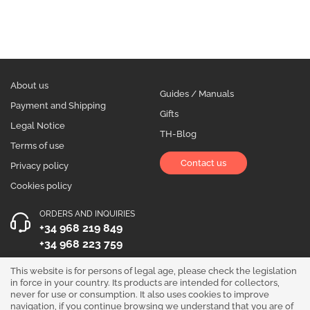
About us
Guides / Manuals
Payment and Shipping
Gifts
Legal Notice
TH-Blog
Terms of use
Contact us
Privacy policy
Cookies policy
ORDERS AND INQUIRIES
+34 968 219 849
+34 968 223 759
OPENING HOURS
This website is for persons of legal age, please check the legislation
in force in your country. Its products are intended for collectors,
Monday to Friday 10:00 - 19:00
never for use or consumption. It also uses cookies to improve
navigation, if you continue browsing we understand that you are of