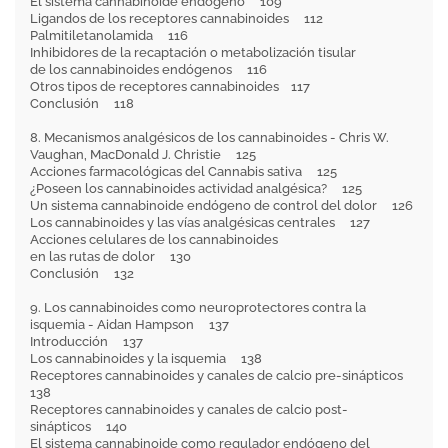
El sistema cannabinoide endógeno 109
Ligandos de los receptores cannabinoides 112
Palmitiletanolamida 116
Inhibidores de la recaptación o metabolización tisular
de los cannabinoides endógenos 116
Otros tipos de receptores cannabinoides 117
Conclusión 118
8. Mecanismos analgésicos de los cannabinoides - Chris W.
Vaughan, MacDonald J. Christie 125
Acciones farmacológicas del Cannabis sativa 125
¿Poseen los cannabinoides actividad analgésica? 125
Un sistema cannabinoide endógeno de control del dolor 126
Los cannabinoides y las vías analgésicas centrales 127
Acciones celulares de los cannabinoides
en las rutas de dolor 130
Conclusión 132
9. Los cannabinoides como neuroprotectores contra la
isquemia - Aidan Hampson 137
Introducción 137
Los cannabinoides y la isquemia 138
Receptores cannabinoides y canales de calcio pre-sinápticos
138
Receptores cannabinoides y canales de calcio post-
sinápticos 140
El sistema cannabinoide como regulador endógeno del