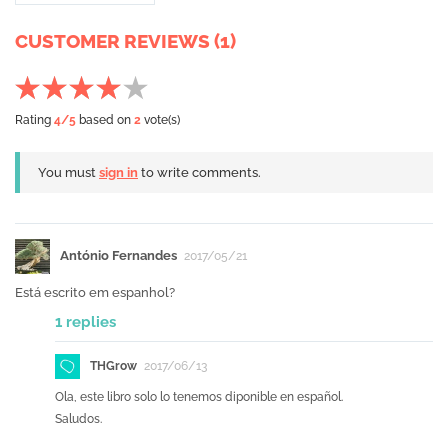
CUSTOMER REVIEWS (1)
Rating
4
/5
based on
2
vote(s)
You must
sign in
to write comments.
António Fernandes
2017/05/21
Está escrito em espanhol?
1 replies
THGrow
2017/06/13
Ola, este libro solo lo tenemos diponible en español.
Saludos.