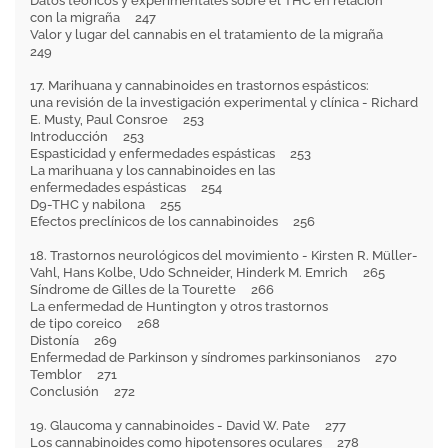
Datos teóricos y experimentales sobre el THC en relación
con la migraña 247
Valor y lugar del cannabis en el tratamiento de la migraña
249
17. Marihuana y cannabinoides en trastornos espásticos:
una revisión de la investigación experimental y clínica - Richard
E. Musty, Paul Consroe 253
Introducción 253
Espasticidad y enfermedades espásticas 253
La marihuana y los cannabinoides en las
enfermedades espásticas 254
D9-THC y nabilona 255
Efectos preclínicos de los cannabinoides 256
18. Trastornos neurológicos del movimiento - Kirsten R. Müller-
Vahl, Hans Kolbe, Udo Schneider, Hinderk M. Emrich 265
Síndrome de Gilles de la Tourette 266
La enfermedad de Huntington y otros trastornos
de tipo coreico 268
Distonía 269
Enfermedad de Parkinson y síndromes parkinsonianos 270
Temblor 271
Conclusión 272
19. Glaucoma y cannabinoides - David W. Pate 277
Los cannabinoides como hipotensores oculares 278