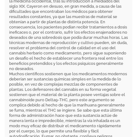
la medicina occidental, tras su introducción a mediados del
siglo XIX. Cayeron en desuso, en gran medida, a causa de las
dificultades que encontraban los médicos para obtener
resultados constantes, ya que las muestras de material se
obtenían a partir de plantas de distinta potencia. En
consecuencia, los pacientes podían recibir tratamientos a dosis
ineficaces o, por el contrario, sufrir los efectos enajenadores no
deseados de una sobredosis que podía durar muchas horas. Las
técnicas modernas de reproducción y cultivo pueden, sin duda,
resolver el problema del control de calidad en el uso del
cannabis herbario como medicamento, pero sigue suponiendo
un desafío el hecho de establecer una frontera real entre los
beneficios pretendidos y los efectos psíquicos generalmente
no deseados.
Muchos científicos sostienen que los medicamentos modernos
deberían ser sustancias químicas simples en la medida de lo
posible, en vez de complejas mezclas de componentes de
plantas. Los defensores del cannabis en su forma vegetal
sostienen que el material de la planta posee ventajas sobre el
cannabinoide puro Delta9-THC, pero este argumento se
complica debido al hecho de que la marihuana generalmente
se fuma, mientras el THC se ingiere. Se sabe que esta última
forma de administración hace que esta sustancia actúe de
manera lenta e impredecible, mientras la vía inhalada es un
modo muy eficaz de distribuir el medicamento rápidamente
por el cuerpo, lo que permite una flexible y fácil
autodosificación. Fumar, no obstante, conlleva peligros