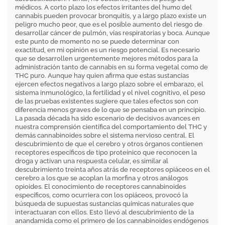
médicos. A corto plazo los efectos irritantes del humo del
cannabis pueden provocar bronquitis, y a largo plazo existe un
peligro mucho peor, que es el posible aumento del riesgo de
desarrollar cáncer de pulmón, vías respiratorias y boca. Aunque
este punto de momento no se puede determinar con
exactitud, en mi opinión es un riesgo potencial. Es necesario
que se desarrollen urgentemente mejores métodos para la
administración tanto de cannabis en su forma vegetal como de
THC puro. Aunque hay quien afirma que estas sustancias
ejercen efectos negativos a largo plazo sobre el embarazo, el
sistema inmunológico, la fertilidad y el nivel cognitivo, el peso
de las pruebas existentes sugiere que tales efectos son con
diferencia menos graves de lo que se pensaba en un principio.
La pasada década ha sido escenario de decisivos avances en
nuestra comprensión científica del comportamiento del THC y
demás cannabinoides sobre el sistema nervioso central. El
descubrimiento de que el cerebro y otros órganos contienen
receptores específicos de tipo proteínico que reconocen la
droga y activan una respuesta celular, es similar al
descubrimiento treinta años atrás de receptores opiáceos en el
cerebro a los que se acoplan la morfina y otros análogos
opioides. El conocimiento de receptores cannabinoides
específicos, como ocurriera con los opiáceos, provocó la
búsqueda de supuestas sustancias químicas naturales que
interactuaran con ellos. Esto llevó al descubrimiento de la
anandamida como el primero de los cannabinoides endógenos