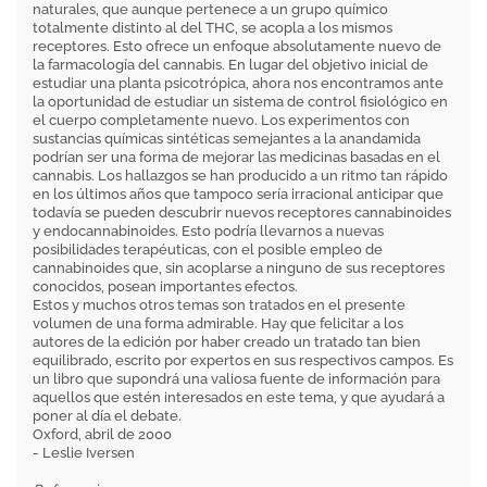
naturales, que aunque pertenece a un grupo químico
totalmente distinto al del THC, se acopla a los mismos
receptores. Esto ofrece un enfoque absolutamente nuevo de
la farmacología del cannabis. En lugar del objetivo inicial de
estudiar una planta psicotrópica, ahora nos encontramos ante
la oportunidad de estudiar un sistema de control fisiológico en
el cuerpo completamente nuevo. Los experimentos con
sustancias químicas sintéticas semejantes a la anandamida
podrían ser una forma de mejorar las medicinas basadas en el
cannabis. Los hallazgos se han producido a un ritmo tan rápido
en los últimos años que tampoco sería irracional anticipar que
todavía se pueden descubrir nuevos receptores cannabinoides
y endocannabinoides. Esto podría llevarnos a nuevas
posibilidades terapéuticas, con el posible empleo de
cannabinoides que, sin acoplarse a ninguno de sus receptores
conocidos, posean importantes efectos.
Estos y muchos otros temas son tratados en el presente
volumen de una forma admirable. Hay que felicitar a los
autores de la edición por haber creado un tratado tan bien
equilibrado, escrito por expertos en sus respectivos campos. Es
un libro que supondrá una valiosa fuente de información para
aquellos que estén interesados en este tema, y que ayudará a
poner al día el debate.
Oxford, abril de 2000
- Leslie Iversen