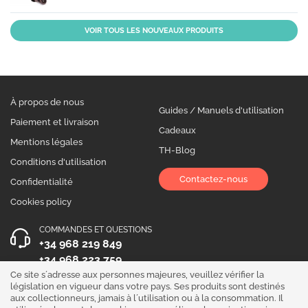
VOIR TOUS LES NOUVEAUX PRODUITS
À propos de nous
Guides / Manuels d'utilisation
Paiement et livraison
Cadeaux
Mentions légales
TH-Blog
Conditions d'utilisation
Contactez-nous
Confidentialité
Cookies policy
COMMANDES ET QUESTIONS
+34 968 219 849
+34 968 223 759
Ce site s´adresse aux personnes majeures, veuillez vérifier la
HEURES D´OUVERTURE
législation en vigueur dans votre pays. Ses produits sont destinés
aux collectionneurs, jamais à l´utilisation ou à la consommation. Il
Du lundi au vendredi 10:00 - 19:00