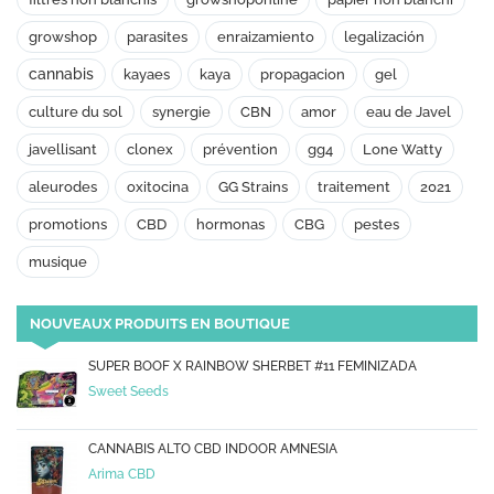
growshop
parasites
enraizamiento
legalización
cannabis
kayaes
kaya
propagacion
gel
culture du sol
synergie
CBN
amor
eau de Javel
javellisant
clonex
prévention
gg4
Lone Watty
aleurodes
oxitocina
GG Strains
traitement
2021
promotions
CBD
hormonas
CBG
pestes
musique
NOUVEAUX PRODUITS EN BOUTIQUE
SUPER BOOF X RAINBOW SHERBET #11 FEMINIZADA
Sweet Seeds
CANNABIS ALTO CBD INDOOR AMNESIA
Arima CBD