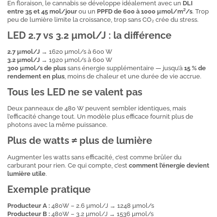
En floraison, le cannabis se développe idéalement avec un
DLI
entre 35 et 45 mol/jour
ou un
PPFD de 600 à 1000 µmol/m²/s
. Trop
peu de lumière limite la croissance, trop sans CO₂ crée du stress.
LED 2.7 vs 3.2 µmol/J : la différence
2.7 µmol/J
→ 1620 µmol/s à 600 W
3.2 µmol/J
→ 1920 µmol/s à 600 W
300 µmol/s de plus
sans énergie supplémentaire — jusqu’à
15 % de
rendement en plus
, moins de chaleur et une durée de vie accrue.
Tous les LED ne se valent pas
Deux panneaux de 480 W peuvent sembler identiques, mais
l’efficacité change tout. Un modèle plus efficace fournit plus de
photons avec la même puissance.
Plus de watts ≠ plus de lumière
Augmenter les watts sans efficacité, c’est comme brûler du
carburant pour rien. Ce qui compte, c’est
comment l’énergie devient
lumière utile
.
Exemple pratique
Producteur A :
480W – 2.6 µmol/J → 1248 µmol/s
Producteur B :
480W – 3.2 µmol/J → 1536 µmol/s