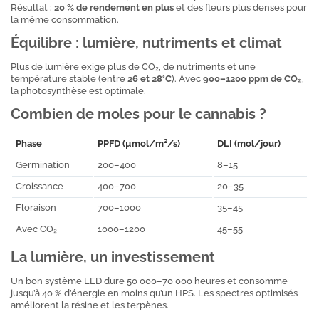
Résultat :
20 % de rendement en plus
et des fleurs plus denses pour
la même consommation.
Équilibre : lumière, nutriments et climat
Plus de lumière exige plus de CO₂, de nutriments et une
température stable (entre
26 et 28°C
). Avec
900–1200 ppm de CO₂
,
la photosynthèse est optimale.
Combien de moles pour le cannabis ?
Phase
PPFD (µmol/m²/s)
DLI (mol/jour)
Germination
200–400
8–15
Croissance
400–700
20–35
Floraison
700–1000
35–45
Avec CO₂
1000–1200
45–55
La lumière, un investissement
Un bon système LED dure 50 000–70 000 heures et consomme
jusqu’à 40 % d’énergie en moins qu’un HPS. Les spectres optimisés
améliorent la résine et les terpènes.