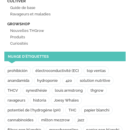
CULTIVER
Guide de base
Ravageurs et maladies
GROWSHOP
Nouvelles THGrow
Produits
Curiosités
NUAGE D´ÉTIQUETTES
prohibición
électroconductivité (EC)
top ventas
anandamida
hydroponie
420
solution nutritive
THCV
synesthésie
louis armstrong
thgrow
ravageurs
historia
Joesy Whales
potentiel de l'hydrogène (pH)
THC
papier blanchi
cannabinoides
milton mezzrow
jazz
filtres non blanchis
growshoponline
papier non blanchi