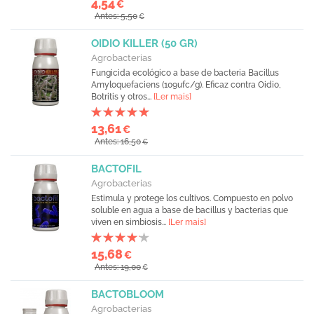
4,54
€
Antes: 5,50
€
OIDIO KILLER (50 GR)
Agrobacterias
Fungicida ecológico a base de bacteria Bacillus
Amyloquefaciens (109ufc/g). Eficaz contra Oidio,
Botritis y otros...
[Ler mais]
13,61
€
Antes: 16,50
€
BACTOFIL
Agrobacterias
Estimula y protege los cultivos. Compuesto en polvo
soluble en agua a base de bacillus y bacterias que
viven en simbiosis...
[Ler mais]
15,68
€
Antes: 19,00
€
BACTOBLOOM
Agrobacterias