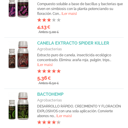
Compuesto soluble a base de bacillus y bacterias que
viven en simbiosis con la planta potenciando su
floración. Con...
[Ler mais]
4,13
€
Antes: 5,00
€
CANELA EXTRACTO SPIDER KILLER
Agrobacterias
Extracto puro de canela, insecticida ecológico
concentrado. Elimina: araña roja, pulgón, trips...
[Ler mais]
5,36
€
Antes: 6,50
€
BACTOHEMP
Agrobacterias
DESARROLLO RÁPIDO, CRECIMIENTO Y FLORACIÓN
EXPLOSIVOS con una sola aplicación. Convierte
abonos no...
[Ler mais]