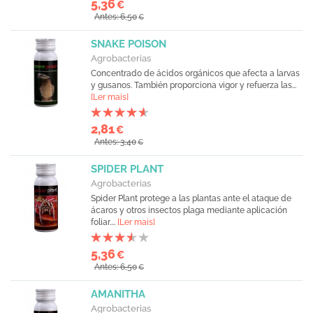
5,36
€
Antes: 6,50
€
SNAKE POISON
Agrobacterias
Concentrado de ácidos orgánicos que afecta a larvas
y gusanos. También proporciona vigor y refuerza las...
[Ler mais]
2,81
€
Antes: 3,40
€
SPIDER PLANT
Agrobacterias
Spider Plant protege a las plantas ante el ataque de
ácaros y otros insectos plaga mediante aplicación
foliar....
[Ler mais]
5,36
€
Antes: 6,50
€
AMANITHA
Agrobacterias