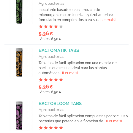
Agrobacterias
Inoculante basado en una mezcla de
microorganismos (micorrízas y rizobacterias),
formulado en comprimidos para su...
[Ler mais]
5,36
€
Antes: 6,50
€
BACTOMATIK TABS
Agrobacterias
Tabletas de fácil aplicación con una mezcla de
bacillus que resulta ideal para las plantas
automáticas...
[Ler mais]
5,36
€
Antes: 6,50
€
BACTOBLOOM TABS
Agrobacterias
Tabletas de fácil aplicación compuestas por bacillus y
bacterias que potencian la floración de...
[Ler mais]