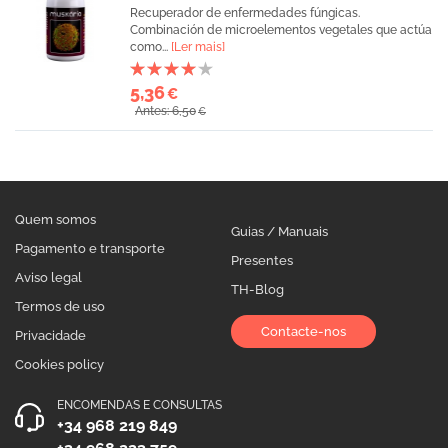
Recuperador de enfermedades fúngicas.
Combinación de microelementos vegetales que actúa
como...
[Ler mais]
5,36
€
Antes: 6,50
€
Quem somos
Guias / Manuais
Pagamento e transporte
Presentes
Aviso legal
TH-Blog
Termos de uso
Contacte-nos
Privacidade
Cookies policy
ENCOMENDAS E CONSULTAS
+34 968 219 849