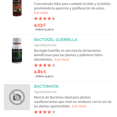
Concentrado foliar para combatir el oidio y la botritis,
previniendo la aparición y proliferación de estas...
[Ler mais]
4,13
€
Antes: 5,00
€
BACTOGEL GUERRILLA
Agrobacterias
Bactogel Guerrilla es una mezcla de bacterias
beneficiosas para las plantas y polímeros hidro-
absorbentes....
[Ler mais]
2,81
€
Antes: 3,40
€
BACTOMATIK
Agrobacterias
Mezcla de Bacterias ideal para plantas
autoflorecientes que viven en simbiosis con la raiz de
las plantas aportandoles...
[Ler mais]