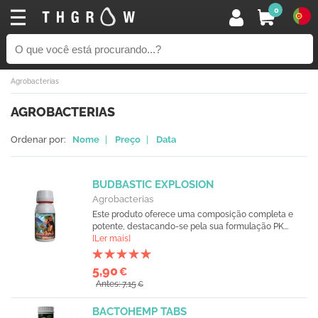
0
Agrobacterias
AGROBACTERIAS
Ordenar por:
Nome
|
Preço
|
Data
BUDBASTIC EXPLOSION
Agrobacterias
Este produto oferece uma composição completa e
potente, destacando-se pela sua formulação PK...
[Ler mais]
5,90
€
Antes: 7,15
€
BACTOHEMP TABS