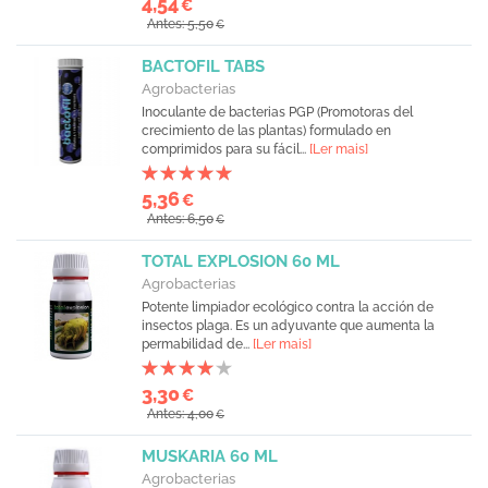
4,54
€
Antes: 5,50
€
BACTOFIL TABS
Agrobacterias
Inoculante de bacterias PGP (Promotoras del
crecimiento de las plantas) formulado en
comprimidos para su fácil...
[Ler mais]
5,36
€
Antes: 6,50
€
TOTAL EXPLOSION 60 ML
Agrobacterias
Potente limpiador ecológico contra la acción de
insectos plaga. Es un adyuvante que aumenta la
permabilidad de...
[Ler mais]
3,30
€
Antes: 4,00
€
MUSKARIA 60 ML
Agrobacterias