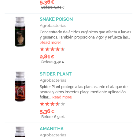
5,36
€
Before: 6,50
€
SNAKE POISON
Agrobacterias
Concentrado de ácidos orgánicos que afecta a larvas
y gusanos. También proporciona vigor y refuerza las...
[Read more]
2,81
€
Before: 3,40
€
SPIDER PLANT
Agrobacterias
Spider Plant protege a las plantas ante el ataque de
ácaros y otros insectos plaga mediante aplicación
foliar....
[Read more]
5,36
€
Before: 6,50
€
AMANITHA
Agrobacterias