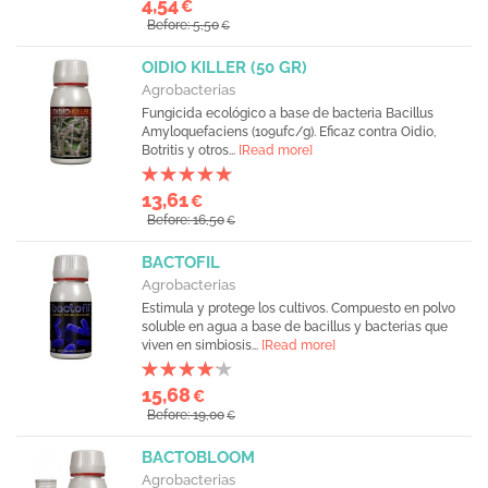
4,54
€
Before: 5,50
€
OIDIO KILLER (50 GR)
Agrobacterias
Fungicida ecológico a base de bacteria Bacillus
Amyloquefaciens (109ufc/g). Eficaz contra Oidio,
Botritis y otros...
[Read more]
13,61
€
Before: 16,50
€
BACTOFIL
Agrobacterias
Estimula y protege los cultivos. Compuesto en polvo
soluble en agua a base de bacillus y bacterias que
viven en simbiosis...
[Read more]
15,68
€
Before: 19,00
€
BACTOBLOOM
Agrobacterias