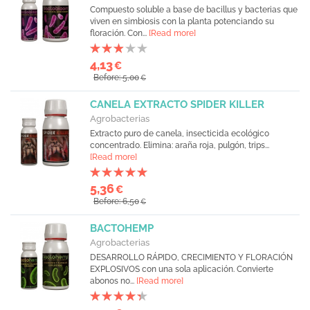
Compuesto soluble a base de bacillus y bacterias que
viven en simbiosis con la planta potenciando su
floración. Con...
[Read more]
4,13
€
Before: 5,00
€
CANELA EXTRACTO SPIDER KILLER
Agrobacterias
Extracto puro de canela, insecticida ecológico
concentrado. Elimina: araña roja, pulgón, trips...
[Read more]
5,36
€
Before: 6,50
€
BACTOHEMP
Agrobacterias
DESARROLLO RÁPIDO, CRECIMIENTO Y FLORACIÓN
EXPLOSIVOS con una sola aplicación. Convierte
abonos no...
[Read more]