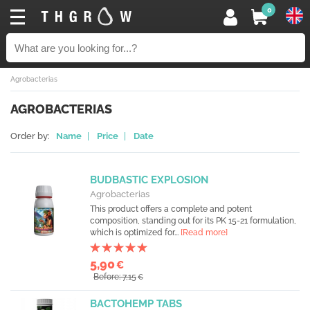
0
Agrobacterias
AGROBACTERIAS
Order by:
Name
|
Price
|
Date
BUDBASTIC EXPLOSION
Agrobacterias
This product offers a complete and potent
composition, standing out for its PK 15-21 formulation,
which is optimized for...
[Read more]
5,90
€
Before: 7,15
€
BACTOHEMP TABS