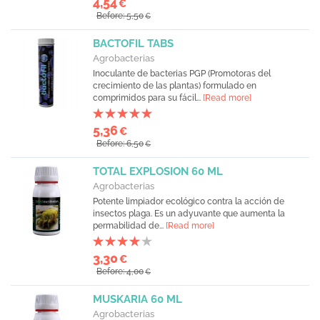
4,54
€
Before: 5,50
€
BACTOFIL TABS
Agrobacterias
Inoculante de bacterias PGP (Promotoras del
crecimiento de las plantas) formulado en
comprimidos para su fácil...
[Read more]
5,36
€
Before: 6,50
€
TOTAL EXPLOSION 60 ML
Agrobacterias
Potente limpiador ecológico contra la acción de
insectos plaga. Es un adyuvante que aumenta la
permabilidad de...
[Read more]
3,30
€
Before: 4,00
€
MUSKARIA 60 ML
Agrobacterias