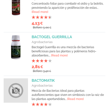
Concentrado foliar para combatir el oidio y la botritis,
previniendo la aparición y proliferación de estas...
[Read more]
4,13
€
Before: 5,00
€
BACTOGEL GUERRILLA
Agrobacterias
Bactogel Guerrilla es una mezcla de bacterias
beneficiosas para las plantas y polímeros hidro-
absorbentes....
[Read more]
2,81
€
Before: 3,40
€
BACTOMATIK
Agrobacterias
Mezcla de Bacterias ideal para plantas
autoflorecientes que viven en simbiosis con la raiz de
las plantas aportandoles...
[Read more]