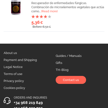
Recuperador de enfermedades fúngicas.
Combinación de microelementos vegetales que actúa
como...
[Read more]
5,36
€
Before: 6,50
€
About us
Guides / Manuals
Payment and Shipping
Gifts
Legal Notice
TH-Blog
Terms of use
Contact us
Privacy policy
Cookies policy
ORDERS AND INQUIRIES
+34 968 219 849