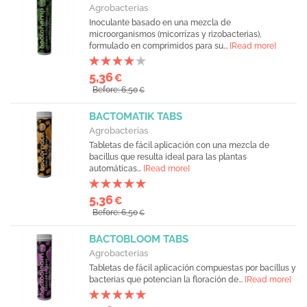
Agrobacterias
Inoculante basado en una mezcla de
microorganismos (micorrízas y rizobacterias),
formulado en comprimidos para su...
[Read more]
5,36
€
Before: 6,50
€
BACTOMATIK TABS
Agrobacterias
Tabletas de fácil aplicación con una mezcla de
bacillus que resulta ideal para las plantas
automáticas...
[Read more]
5,36
€
Before: 6,50
€
BACTOBLOOM TABS
Agrobacterias
Tabletas de fácil aplicación compuestas por bacillus y
bacterias que potencian la floración de...
[Read more]