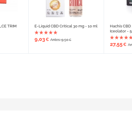
LCE TRIM
E-Liquid CBD Critical 30 mg - 10 ml
Hachís CBD 
Iceolator - 
9,03
€
Antes: 9,50
€
27,55
€
An