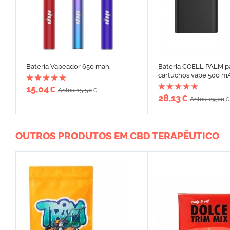
Batería Vapeador 650 mah.
Bateria CCELL PALM p
cartuchos vape 500 m
15,04
€
Antes: 15,50
€
28,13
€
Antes: 29,00
€
OUTROS PRODUTOS EM CBD TERAPÊUTICO