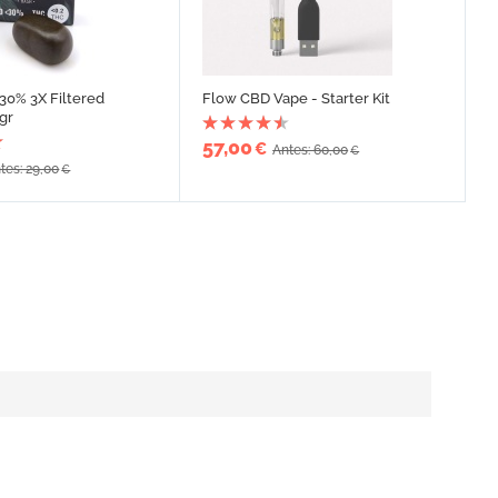
30% 3X Filtered
Flow CBD Vape - Starter Kit
5gr
57,00
€
Antes: 60,00
€
tes: 29,00
€