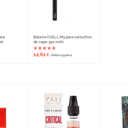
ara
Bateria CCELL M3 para cartuchos
Ah
de vape 350 mAh
12,61
€
Antes: 13,00
€