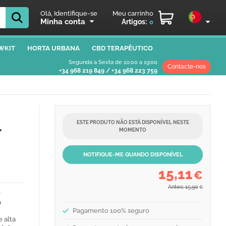
Olá, Identifique-se
Meu carrinho
Minha conta
Artigos:
0
WKIT
HORTA URBANA
CBD TERAPÊUTICO
Segunda a Sexta de 10:00 a 19:00
Contacte-nos
+34 968 219 849
/
+34 968 223 759
ESTE PRODUTO NÃO ESTÁ DISPONÍVEL NESTE
–
MOMENTO
NOTIFIQUE-ME QUANDO DISPONÍVEL
15,11
€
Antes: 15,90
€
r
a
Pagamento 100% seguro
 alta