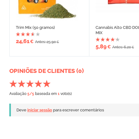
Trim Mix (50 gramos)
Cannabis Alto CBD DO
MIX
24,61
€
Antes: 25,90
€
5,89
€
Antes: 6,20
€
OPINIÕES DE CLIENTES (0)
Avaliação
5
/5
baseada em
1
voto(s)
Deve
iniciar sessão
para escrever comentários