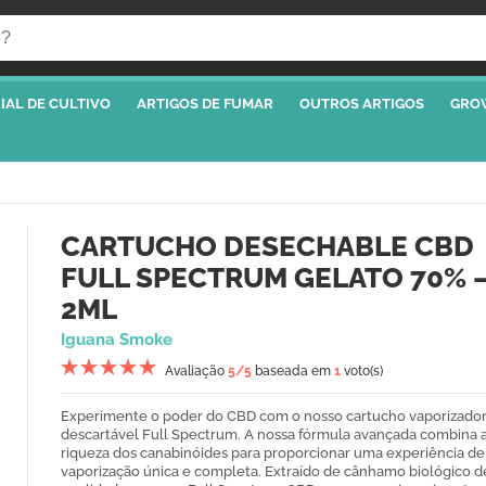
IAL DE CULTIVO
ARTIGOS DE FUMAR
OUTROS ARTIGOS
GRO
CARTUCHO DESECHABLE CBD
FULL SPECTRUM GELATO 70% 
2ML
Iguana Smoke
Avaliação
5
/5
baseada em
1
voto(s)
Experimente o poder do CBD com o nosso cartucho vaporizado
descartável Full Spectrum.
A nossa fórmula avançada combina 
riqueza dos canabinóides para proporcionar uma experiência de
vaporização única e completa.
Extraído de cânhamo biológico de