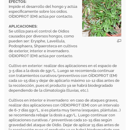
EFECTOS:
Impide el desarrollo del hongo y actúa
específicamente sobre los oídios.
OÍDIOPROT (EM) actúa por contacto.
APLICACIONES:
Se utiliza para el control de Oídios
causados por diversos hongos, como
pueden ser: Erysphe, Laveillula,
Podosphaera, Shpaeroteca en cultivos
de exterior, interior e invernadero.
OÍDIOPROT (EM) actúa por contacto.
Cultivo en exterior: realizar dos aplicaciones en el espacio de
3-5 días a la dosis de 5gr/L. Luego se recomienda continuar
con tratamientos curativos/preventivos con OÍDIOPROT (EM)
cada 10-15 días y dejar de aplicarlo máximo 10-12 días antes de
la recolección, pues el producto ya se habrá biodegradado
dependiendo de la climatología (lluvias, etc.).
Cultivos en interior e invernadero: en caso de ataques graves,
realizar dos aplicaciones con OÍDIOPROT (EM) con un intervalo
de 6-7 días 5gr/L, si es planta muy tierna (esquejes, plántulas...)
se recomienda rebajar la dosis a 4gr/L. Luego continuar con
aplicaciones curativas / preventivas cada 10-15 días según
gravedad del ataque de Oidio. Dejar de aplicar 15 días antes de
la recolección pues el producto ya se habrá biodegradado con