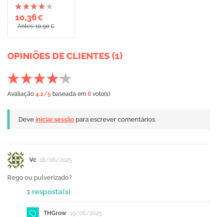
10,36
€
Antes: 10,90
€
OPINIÕES DE CLIENTES (1)
Avaliação
4.2
/5
baseada em
6
voto(s)
Deve
iniciar sessão
para escrever comentários
Vc
18/06/2025
Rego ou pulverizado?
1 resposta(s)
THGrow
19/06/2025