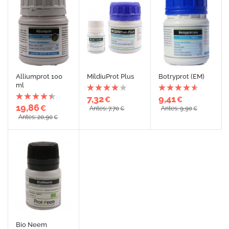
Alliumprot 100
MildiuProt Plus
Botryprot (EM)
ml
7,32
9,41
€
€
19,86
€
Antes: 7,70
Antes: 9,90
€
€
Antes: 20,90
€
Bio Neem