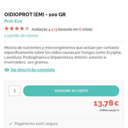
OIDIOPROT (EM) - 100 GR
Prot-Eco
Avaliação
4.2
/5
baseada em
6
voto(s)
1 opinião de cliente
Mezcla de nutrientes y microorganismos que actúan por contacto
específicamente sobre los oídios causas por hongos como Erysphe,
Laveillula, Podosphaera o Shpaeroteca. Interior, exterior e
invernadero. 100 gramos.
Ver descrição completa
13,78
€
Antes: 14,50
€
Pagamento 100% seguro