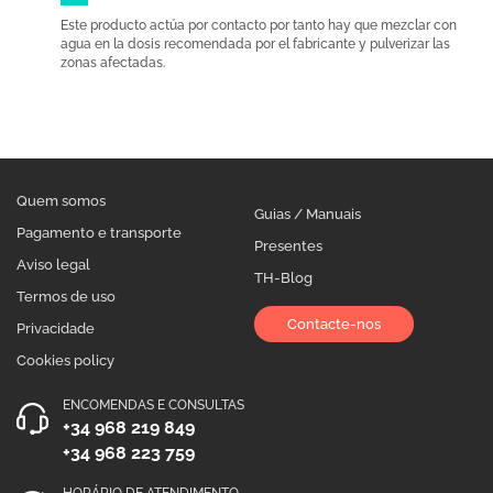
Este producto actúa por contacto por tanto hay que mezclar con
agua en la dosis recomendada por el fabricante y pulverizar las
zonas afectadas.
Quem somos
Guias / Manuais
Pagamento e transporte
Presentes
Aviso legal
TH-Blog
Termos de uso
Contacte-nos
Privacidade
Cookies policy
ENCOMENDAS E CONSULTAS
+34 968 219 849
+34 968 223 759