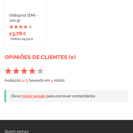
Oidioprot (EM) -
100 gr
13,78
€
Antes: 14,50
€
OPINIÕES DE CLIENTES (0)
Avaliação
4
/5
baseada em
4
voto(s)
Deve
iniciar sessão
para escrever comentários
Quem somos