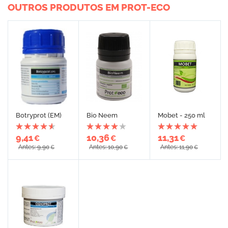
OUTROS PRODUTOS EM PROT-ECO
Botryprot (EM)
Bio Neem
Mobet - 250 ml
9,41
10,36
11,31
€
€
€
Antes: 9,90
Antes: 10,90
Antes: 11,90
€
€
€