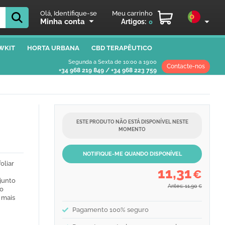
Olá, Identifique-se
Meu carrinho
Minha conta
Artigos:
0
WKIT
HORTA URBANA
CBD TERAPÊUTICO
Segunda a Sexta de 10:00 a 19:00
Contacte-nos
+34 968 219 849
/
+34 968 223 759
ESTE PRODUTO NÃO ESTÁ DISPONÍVEL NESTE
MOMENTO
NOTIFIQUE-ME QUANDO DISPONÍVEL
oliar
11,31
€
junto
Antes: 11,90
€
mo
 mais
Pagamento 100% seguro