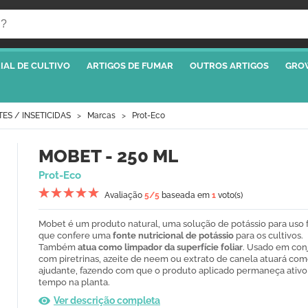
IAL DE CULTIVO
ARTIGOS DE FUMAR
OUTROS ARTIGOS
GRO
TES / INSETICIDAS
Marcas
Prot-Eco
MOBET - 250 ML
Prot-Eco
Avaliação
5
/5
baseada em
1
voto(s)
Mobet é um produto natural, uma solução de potássio para uso f
que confere uma
fonte nutricional de potássio
para os cultivos.
Também
atua como limpador da superfície foliar
. Usado em con
com piretrinas, azeite de neem ou extrato de canela atuará co
ajudante, fazendo com que o produto aplicado permaneça ativo
tempo na planta.
Ver descrição completa