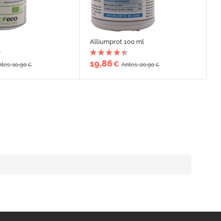
Alliumprot 100 ml
19,86
€
tes: 10,90
Antes: 20,90
€
€