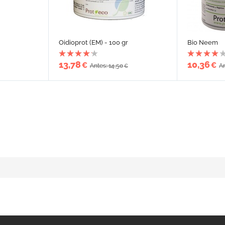
Oidioprot (EM) - 100 gr
Bio Neem
13,78
10,36
€
€
Antes: 14,50
An
€