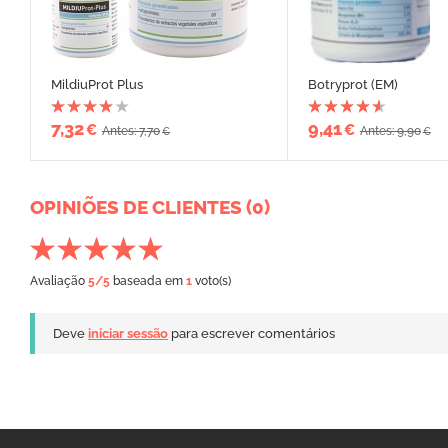
MildiuProt Plus
Botryprot (EM)
7,32
9,41
€
€
Antes: 7,70
Antes: 9,90
€
€
OPINIÕES DE CLIENTES (0)
Avaliação
5
/5
baseada em
1
voto(s)
Deve
iniciar sessão
para escrever comentários