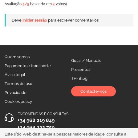
Avaliação
4
/5
baseada em
4
voto(s)
Deve
iniciar sessão
para escrever comentários
Quem somos
Guias / Manuais
Pagamento e transporte
Presentes
Aviso legal
TH-Blog
Termos de uso
Contacte-nos
Privacidade
Cookies policy
ENCOMENDAS E CONSULTAS
+34 968 219 849
+34 968 223 759
Este sítio Web destina-se a pessoas maiores de idade, consulte a