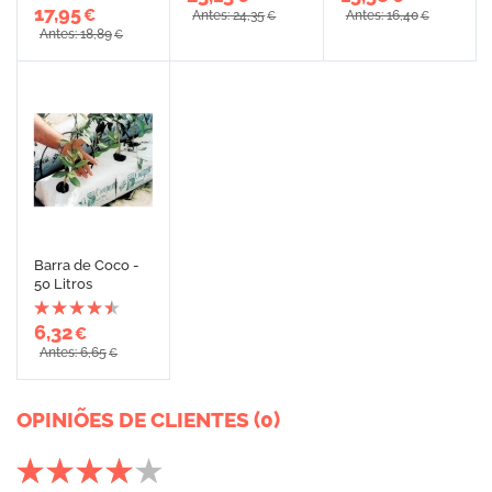
17,95
€
Antes: 24,35
Antes: 16,40
€
€
Antes: 18,89
€
Barra de Coco -
50 Litros
6,32
€
Antes: 6,65
€
OPINIÕES DE CLIENTES (0)