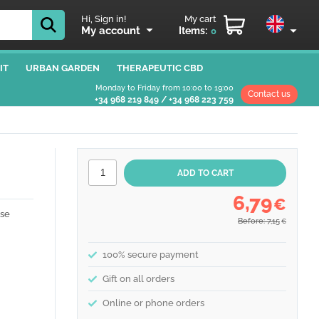
Hi, Sign in!
My cart
My account
Items:
0
IT
URBAN GARDEN
THERAPEUTIC CBD
Monday to Friday from 10:00 to 19:00
Contact us
+34 968 219 849
/
+34 968 223 759
6,79
€
rse
Before: 7,15
€
100% secure payment
Gift on all orders
Online or phone orders