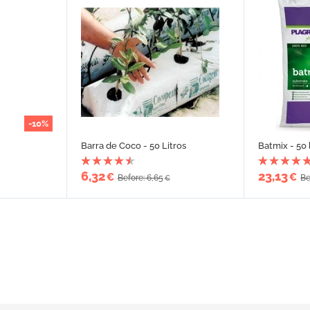
-10%
Barra de Coco - 50 Litros
Batmix - 50 
6,32
23,13
€
€
Before: 6,65
Be
€