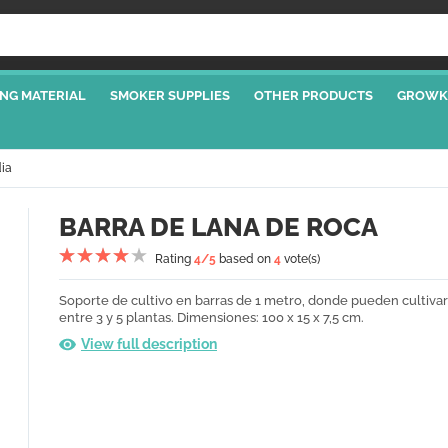
NG MATERIAL
SMOKER SUPPLIES
OTHER PRODUCTS
GROWK
ia
BARRA DE LANA DE ROCA
Rating
4
/5
based on
4
vote(s)
Soporte de cultivo en barras de 1 metro, donde pueden cultiva
entre 3 y 5 plantas. Dimensiones: 100 x 15 x 7,5 cm.
View full description