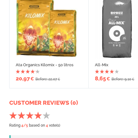
Ata Organics Kilomix - 50 litros
All-Mix
20,97
8,65
€
€
Before: 22,07
Before: 9,10
€
€
CUSTOMER REVIEWS (0)
Rating
4
/5
based on
4
vote(s)