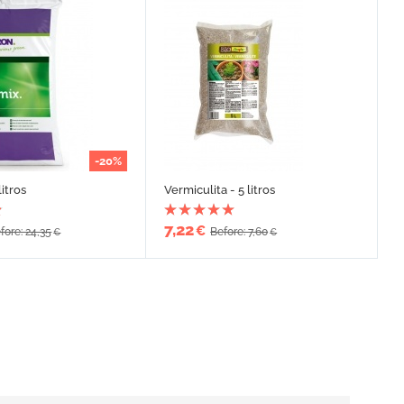
-20%
litros
Vermiculita - 5 litros
7,22
€
fore: 24,35
Before: 7,60
€
€