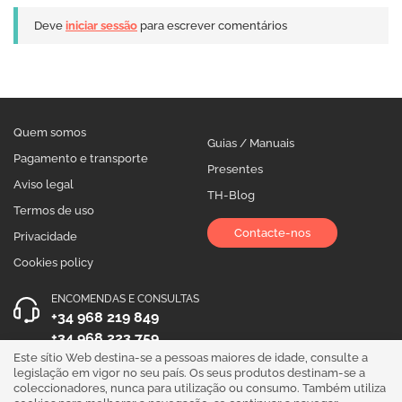
Deve
iniciar sessão
para escrever comentários
Quem somos
Guias / Manuais
Pagamento e transporte
Presentes
Aviso legal
TH-Blog
Termos de uso
Contacte-nos
Privacidade
Cookies policy
ENCOMENDAS E CONSULTAS
+34 968 219 849
+34 968 223 759
Este sítio Web destina-se a pessoas maiores de idade, consulte a
HORÁRIO DE ATENDIMENTO
legislação em vigor no seu país. Os seus produtos destinam-se a
coleccionadores, nunca para utilização ou consumo. Também utiliza
Segunda a Sexta 10:00 - 19:00