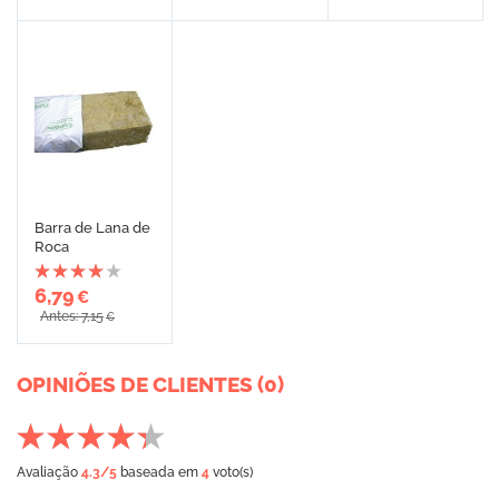
Barra de Lana de
Roca
6,79
€
Antes: 7,15
€
OPINIÕES DE CLIENTES (0)
Avaliação
4.3
/5
baseada em
4
voto(s)