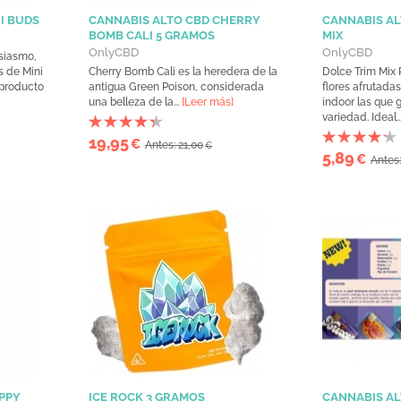
I BUDS
CANNABIS ALTO CBD CHERRY
CANNABIS AL
BOMB CALI 5 GRAMOS
MIX
OnlyCBD
OnlyCBD
siasmo,
s de Mini
Cherry Bomb Cali es la heredera de la
Dolce Trim Mix 
 producto
antigua Green Poison, considerada
flores afrutadas
una belleza de la...
[Leer más]
indoor las que 
variedad. Ideal..
19,95
€
Antes: 21,00
€
5,89
€
Antes:
PPY
ICE ROCK 3 GRAMOS
CANNABIS AL