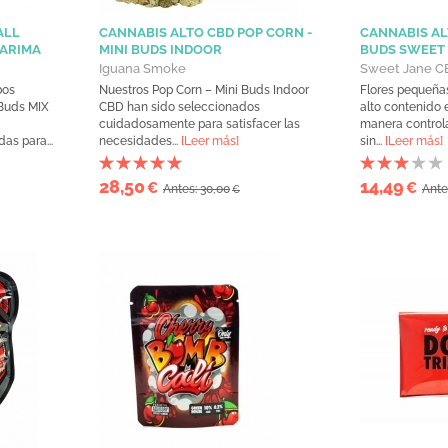
ALL
CANNABIS ALTO CBD POP CORN -
CANNABIS AL
 ARIMA
MINI BUDS INDOOR
BUDS SWEET
Iguana Smoke
Sweet Jane C
bos
Nuestros Pop Corn – Mini Buds Indoor
Flores pequeña
Buds MIX
CBD han sido seleccionados
alto contenido 
cuidadosamente para satisfacer las
manera control
s para...
necesidades...
[Leer más]
sin...
[Leer más]
28,50
14,49
€
€
Antes: 30,00
Ante
€