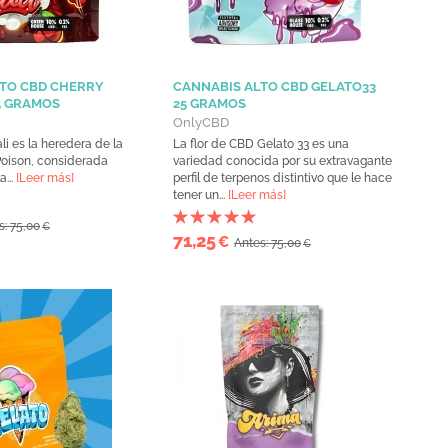
TO CBD CHERRY
CANNABIS ALTO CBD GELATO33
5 GRAMOS
25 GRAMOS
OnlyCBD
i es la heredera de la
La flor de CBD Gelato 33 es una
Poison, considerada
variedad conocida por su extravagante
a...
[Leer más]
perfil de terpenos distintivo que le hace
tener un...
[Leer más]
s: 75,00
€
71,25
€
Antes: 75,00
€