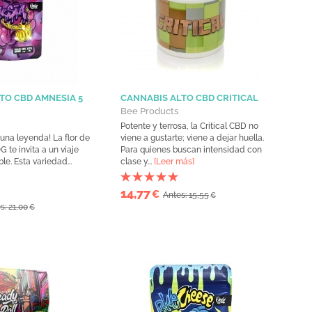
TO CBD AMNESIA 5
CANNABIS ALTO CBD CRITICAL
Bee Products
Potente y terrosa, la Critical CBD no
 una leyenda! La flor de
viene a gustarte; viene a dejar huella.
te invita a un viaje
Para quienes buscan intensidad con
le. Esta variedad...
clase y...
[Leer más]
14,77
€
Antes: 15,55
€
s: 21,00
€