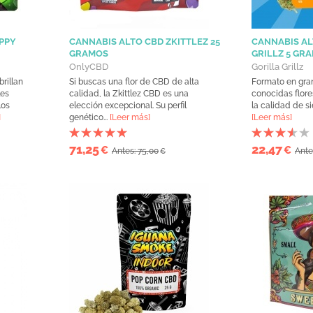
PPY
CANNABIS ALTO CBD ZKITTLEZ 25
CANNABIS AL
GRAMOS
GRILLZ 5 GR
OnlyCBD
Gorilla Grillz
rillan
Si buscas una flor de CBD de alta
Formato en gra
les
calidad, la Zkittlez CBD es una
conocidas flores
los
elección excepcional. Su perfil
la calidad de si
]
genético...
[Leer más]
[Leer más]
71,25
22,47
€
€
Antes: 75,00
Ante
€