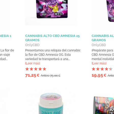
ESIA 1
CANNABIS ALTO CBD AMNESIA 25
CANNABIS AL
GRAMOS
GRAMOS
OnlyCBD
OnlyCBD
La flor de
Presentamos una reliquia del cannabis:
¡Prepárate para
n viaje
la flor de CBD Amnesia OG. Esta
CBD Amnesia OG 
dad...
variedad te transportará a una...
mental inolvidab
[Leer más]
[Leer más]
71,25
19,95
€
€
Antes: 75,00
Ante
€