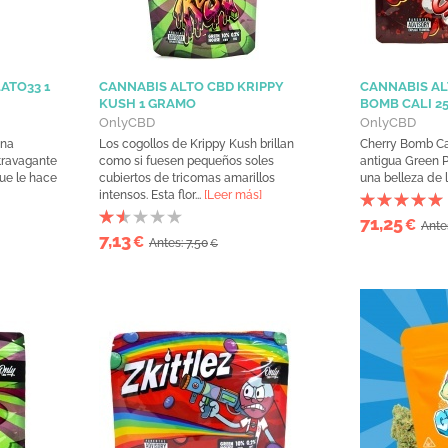
ATO33 1
CANNABIS ALTO CBD KRIPPY
CANNABIS AL
KUSH 1 GRAMO
BOMB CALI 2
OnlyCBD
OnlyCBD
una
Los cogollos de Krippy Kush brillan
Cherry Bomb Cal
travagante
como si fuesen pequeños soles
antigua Green 
que le hace
cubiertos de tricomas amarillos
una belleza de l
intensos. Esta flor...
[Leer más]
71,25
€
Ante
7,13
€
Antes: 7,50
€