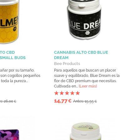
TO CBD
CANNABIS ALTO CBD BLUE
 SMALL BUDS
DREAM
Bee Products
añar por su tamaño.
Para aquellos que buscan un placer
 son cogollos pequeños
suave y equilibrado, Blue Dream es la
toda la pureza...
flor de CBD premium que necesitas.
Cultivada en...
[Leer más]
14,77
€
s: 26,00
Antes: 15,55
€
€