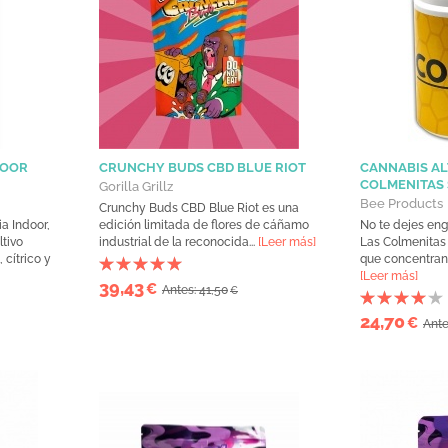
DOOR
CRUNCHY BUDS CBD BLUE RIOT
CANNABIS AL
COLMENITAS
Gorilla Grillz
Bee Products
Crunchy Buds CBD Blue Riot es una
a Indoor,
edición limitada de flores de cáñamo
No te dejes eng
tivo
industrial de la reconocida...
[Leer más]
Las Colmenitas
 cítrico y
que concentran 
[Leer más]
39,43
€
Antes: 41,50
€
24,70
€
Ante