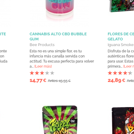
ITE
CANNABIS ALTO CBD BUBBLE
FLORES DE C
GUM
GELATO
Bee Products
Iguana Smoke
ente
Esta no es una simple flor, es tu
Disfruta de la
con
infancia más canalla servida con
auténticas flor
viuda
actitud. Tu excusa perfecta para volver
para usar. Esta
a...
[Leer más]
primera...
[Leer 
14,77
24,89
€
€
Antes: 15,55
Ante
€