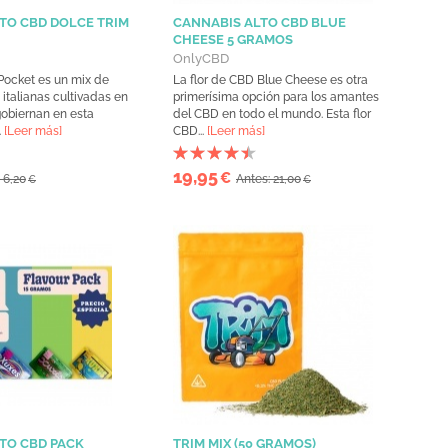
TO CBD DOLCE TRIM
CANNABIS ALTO CBD BLUE
CHEESE 5 GRAMOS
OnlyCBD
Pocket es un mix de
La flor de CBD Blue Cheese es otra
 italianas cultivadas en
primerísima opción para los amantes
gobiernan en esta
del CBD en todo el mundo. Esta flor
.
[Leer más]
CBD...
[Leer más]
19,95
€
 6,20
Antes: 21,00
€
€
TO CBD PACK
TRIM MIX (50 GRAMOS)