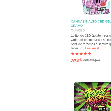
CANNABIS ALTO CBD GEL
GRAMO
OnlyCBD
La flor de CBD Gelato 33 es 
variedad conocida por su ex
perfil de terpenos distintivo 
tener un...
[Leer más]
7,13
€
Antes: 7,50
€