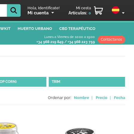
Hola, Identifícate!
Mi cesta
Mi cuenta
Artículos:
0
WKIT
HUERTO URBANO
CBD TERAPÉUTICO
Lunes a Viernes de 10:00 a 19:00
Contáctanos
+34 968 219 849
/
+34 968 223 759
POP CORN)
TRIM
Ordenar por:
Nombre
|
Precio
|
Fecha