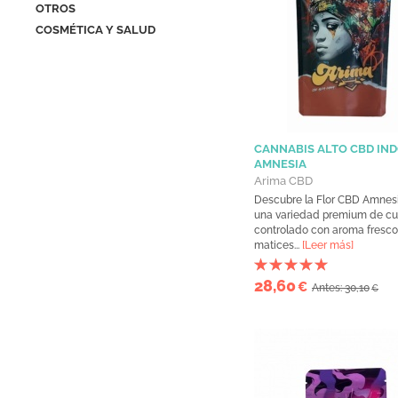
OTROS
COSMÉTICA Y SALUD
CANNABIS ALTO CBD IN
AMNESIA
Arima CBD
Descubre la Flor CBD Amnesi
una variedad premium de cul
controlado con aroma fresco,
matices...
[Leer más]
28,60
€
Antes: 30,10
€