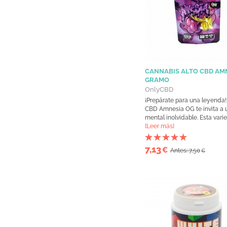
CANNABIS ALTO CBD AMN
GRAMO
OnlyCBD
¡Prepárate para una leyenda! 
CBD Amnesia OG te invita a u
mental inolvidable. Esta varie
[Leer más]
7,13
€
Antes: 7,50
€