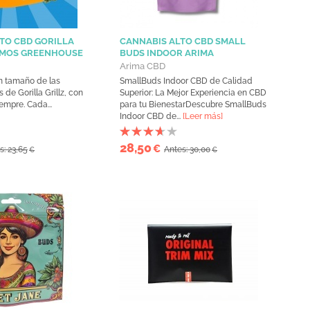
TO CBD GORILLA
CANNABIS ALTO CBD SMALL
AMOS GREENHOUSE
BUDS INDOOR ARIMA
Arima CBD
n tamaño de las
SmallBuds Indoor CBD de Calidad
 de Gorilla Grillz, con
Superior: La Mejor Experiencia en CBD
empre. Cada...
para tu BienestarDescubre SmallBuds
Indoor CBD de...
[Leer más]
28,50
€
s: 23,65
Antes: 30,00
€
€