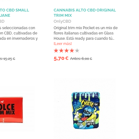
TO CBD SMALL
CANNABIS ALTO CBD ORIGINAL
 JANE
TRIM MIX
BD
OnlyCBD
s seleccionadas con
Original trim mix Pocket es un mix de
en CBD, cultivadas de
flores italianas cultivadas en Glass
ada en invernaderos y
House. Está ready para cuando tú...
[Leer más]
5,70
€
s: 15,25
Antes: 6,00
€
€