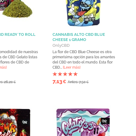
BD READY TO ROLL
CANNABIS ALTO CBD BLUE
CHEESE 1 GRAMO
OnlyCBD
 comodidad de nuestras
La flor de CBD Blue Cheese es otra
es de CBD Gelato listas
primerísima opción para los amantes
s flores de CBD de
del CBD en todo el mundo. Esta flor
más]
CBD...
[Leer más]
7,13
€
s: 26,20
Antes: 7,50
€
€