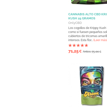
CANNABIS ALTO CBD KRI
KUSH 25 GRAMOS
OnlyCBD
Los cogollos de Krippy Kush b
como si fuesen pequeños so
cubiertos de tricomas amaril
intensos. Esta flor...
[Leer más
71,25
€
Antes: 75,00
€