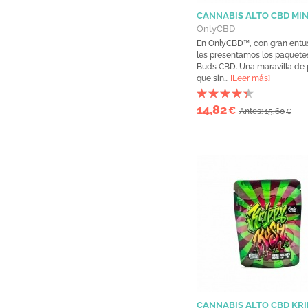
CANNABIS ALTO CBD MIN
OnlyCBD
En OnlyCBD™, con gran entu
les presentamos los paquete
Buds CBD. Una maravilla de
que sin...
[Leer más]
14,82
€
Antes: 15,60
€
CANNABIS ALTO CBD KRI